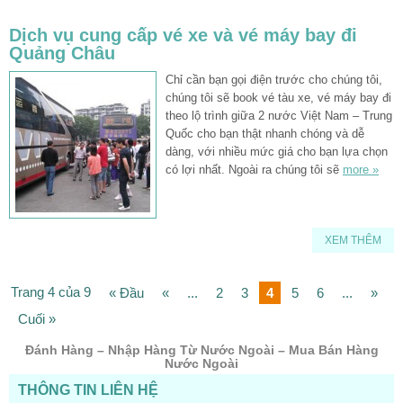
Dịch vụ cung cấp vé xe và vé máy bay đi
Quảng Châu
Chỉ cần bạn gọi điện trước cho chúng tôi,
chúng tôi sẽ book vé tàu xe, vé máy bay đi
theo lộ trình giữa 2 nước Việt Nam – Trung
Quốc cho bạn thật nhanh chóng và dễ
dàng, với nhiều mức giá cho bạn lựa chọn
có lợi nhất. Ngoài ra chúng tôi sẽ
more »
XEM THÊM
Trang 4 của 9
« Đầu
«
...
2
3
4
5
6
...
»
Cuối »
Đánh Hàng – Nhập Hàng Từ Nước Ngoài – Mua Bán Hàng
Nước Ngoài
THÔNG TIN LIÊN HỆ