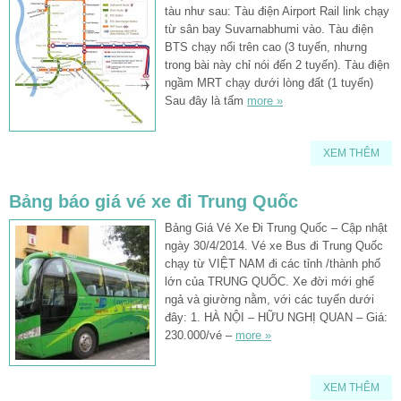
tàu như sau: Tàu điện Airport Rail link chạy
từ sân bay Suvarnabhumi vào. Tàu điện
BTS chạy nổi trên cao (3 tuyến, nhưng
trong bài này chỉ nói đến 2 tuyến). Tàu điện
ngầm MRT chạy dưới lòng đất (1 tuyến)
Sau đây là tấm
more »
XEM THÊM
Bảng báo giá vé xe đi Trung Quốc
Bảng Giá Vé Xe Đi Trung Quốc – Cập nhật
ngày 30/4/2014. Vé xe Bus đi Trung Quốc
chạy từ VIỆT NAM đi các tỉnh /thành phố
lớn của TRUNG QUỐC. Xe đời mới ghế
ngả và giường nằm, với các tuyến dưới
đây: 1. HÀ NỘI – HỮU NGHỊ QUAN – Giá:
230.000/vé –
more »
XEM THÊM