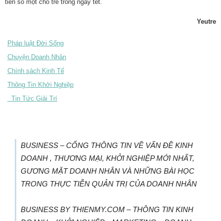
tiên số một cho trẻ trong ngày tết.
Yeutre
Pháp luật Đời Sống
Chuyện Doanh Nhân
Chính sách Kinh Tế
Thông Tin Khởi Nghiệp
Tin Tức Giải Trí
BUSINESS – CỔNG THÔNG TIN VỀ VẤN ĐỀ KINH
DOANH , THƯƠNG MẠI, KHỞI NGHIỆP MỚI NHẤT,
GƯƠNG MẶT DOANH NHÂN VÀ NHỮNG BÀI HỌC
TRONG THỰC TIỄN QUẢN TRỊ CỦA DOANH NHÂN
BUSINESS BY THIENMY.COM – THÔNG TIN KINH