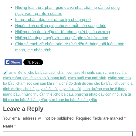
Những loại thực phẩm giàu canxi nhất cha mẹ cần bổ sung
ngay vào thực đơn của trẻ
5 thực phẩm đặc biệt rất có lợi cho phụ nữ
Nguồn dinh dưỡng giúp cho đôi mắt luôn sáng khỏe
Những món ăn từ đậu rất tốt cho người bị tiểu đường
Những tác dụng tuyệt vời của quả gấc với sức khỏe
Chia sẻ cách để chăm sóc trẻ từ 0 đến 6 tháng tuổi luôn khỏe
mạnh, mẹ nhàn tênh
ăn gì để tốt cho bà bầu
,
cách chăm con sau khi sinh
,
cách chăm sóc thai
,
cách chăm sóc trẻ sơ sinh 3 tháng tuổi
,
cách nuôi con mới sinh
,
chăm sóc cho
bà bầu
,
chăm sóc con sau khi sinh
,
chế độ dinh dưỡng cho bà bầu
,
chuyên gia
dinh dưỡng cho bé
,
dạy trẻ 3 tuổi
,
dạy trẻ 4 tuổi
,
dinh dưỡng cho bé 8 tháng
,
mang bầu
,
những thu cần thiết cho bà bầu
,
phương pháp dạy con nhỏ
,
sữa gì
tốt cho bà bầu 3 tháng đầu
,
sức khỏe bà bầu 3 tháng đầu
Leave a Reply
Your email address will not be published.
Required fields are marked
*
Name
*