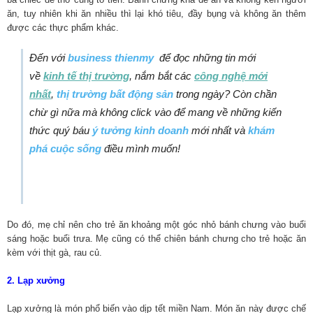
ăn, tuy nhiên khi ăn nhiều thì lại khó tiêu, đầy bụng và không ăn thêm
được các thực phẩm khác.
Đến với
business thienmy
để đọc những tin mới
về
kinh tế thị trường
, nắm bắt các
công nghệ mới
nhất
,
thị trường bất động sản
trong ngày? Còn chần
chừ gì nữa mà không click vào để mang về những kiến
thức quý báu
ý tưởng kinh doanh
mới nhất và
khám
phá cuộc sống
điều mình muốn!
Do đó, mẹ chỉ nên cho trẻ ăn khoảng một góc nhỏ bánh chưng vào buổi
sáng hoặc buổi trưa. Mẹ cũng có thể chiên bánh chưng cho trẻ hoặc ăn
kèm với thịt gà, rau củ.
2. Lạp xưởng
Lạp xưởng là món phổ biến vào dịp tết miền Nam. Món ăn này được chế