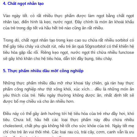
4. Chất ngọt nhân tạo
Vào ngày tết. có rất nhiều thực phẩm được làm ngọt bằng chất ngọt
nhân tạo, điển hình là kẹo, nước ngọt. Đây chính là món ăn khoái khẩu
của trẻ trong dịp tết và hầu hết trẻ nào cũng ăn rất nhiều.
Trong đó, chất ngọt nhân tạo trong kẹo cao su chứa rất nhiều sorbitol có
thể gây tiêu chảy và chuột rút, nếu trẻ ăn quá 50grsorbitol có thể khiến hệ
tiêu hóa gặp rắc rối. Riêng kẹo ngọt, nước ngọt thì chứa nhiều functose
sẽ gây khó khăn cho hệ tiêu hóa, dẫn tới đầy bụng, tiêu chảy.
5. Thực phẩm nhiều dầu mỡ/ công nghiệp
Những thực phẩm nhiều dầu mỡ như khoai tây chiên, gà rán hay thực
phẩm công nghiệp như thịt xông khói, xúc xích… đều là những món ăn
yêu thích của trẻ. Nếu ngày thường không được ăn, nhất định tết sẽ
được bố mẹ chiều và cho ăn nhiều hơn.
Điều này có thể gây ảnh hưởng tới hệ tiêu hóa của trẻ như đầy hơi, khó
tiêu. Chưa kể, hầu hết các loại thực phẩm này đều chứa nhiều
cholesterol, chất phụ gia không hề tốt cho sức khỏe của trẻ. Ngày tết mẹ
chỉ cho trẻ ăn vui thôi nhé. Các loại rau củ, trái cây, cơm, canh vẫn là ưu