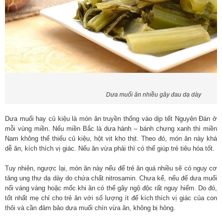
Dưa muối ăn nhiều gây đau dạ dày
Dưa muối hay củ kiệu là món ăn truyền thống vào dịp tết Nguyên Đán ở
mỗi vùng miền. Nếu miền Bắc là dưa hành – bánh chưng xanh thì miền
Nam không thể thiếu củ kiệu, hột vịt kho thịt. Theo đó, món ăn này khá
dễ ăn, kích thích vị giác. Nếu ăn vừa phải thì có thể giúp trẻ tiêu hóa tốt.
Tuy nhiên, ngược lại, món ăn này nếu để trẻ ăn quá nhiều sẽ có nguy cơ
tăng ung thư dạ dày do chứa chất nitrosamin. Chưa kể, nếu để dưa muối
nổi váng vàng hoặc mốc khi ăn có thể gây ngộ độc rất nguy hiểm. Do đó,
tốt nhất mẹ chỉ cho trẻ ăn với số lượng ít để kích thích vị giác của con
thôi và cần đảm bảo dưa muối chín vừa ăn, không bị hỏng.