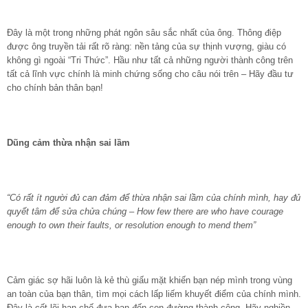
Đây là một trong những phát ngôn sâu sắc nhất của ông. Thông điệp
được ông truyền tải rất rõ ràng: nền tảng của sự thịnh vượng, giàu có
không gì ngoài “Tri Thức”. Hầu như tất cả những người thành công trên
tất cả lĩnh vực chính là minh chứng sống cho câu nói trên – Hãy đầu tư
cho chính bản thân bạn!
Dũng cảm thừa nhận sai lầm
“Có rất ít người đủ can đảm để thừa nhận sai lầm của chính mình, hay đủ
quyết tâm để sửa chửa chúng – How few there are who have courage
enough to own their faults, or resolution enough to mend them”
Cảm giác sợ hãi luôn là kẻ thù giấu mặt khiến bạn nép mình trong vùng
an toàn của bạn thân, tìm mọi cách lấp liếm khuyết điểm của chính mình.
Đây là cốt lõi hạn chế đưa bạn đến con đường thành công. Hãy nghiền