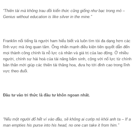
“Thiên tài mà không trau dồi kiến thức cũng giống như bạc trong mỏ –
Genius without education is like silver in the mine.”
Franklin nổi tiếng là người ham hiểu biết và luôn tìm tòi đa dạng hơn các
lĩnh vực mà ông quan tâm. Ông nhấn mạnh điều kiện tiên quyết dẫn đến
mọi thành công chính là nỗ lực cá nhân và giá trị của lao động. Ở nhiều
người, chính sự hài hoà của tài năng bẩm sinh, cộng với nổ lực từ chính
bản thân mới giúp các thiên tài thăng hoa, đưa họ tới đỉnh cao trong lĩnh
vực theo đuổi.
Đầu tư vào tri thức là đầu tư khôn ngoan nhất.
“Nếu một người đổ hết ví vào đầu, sẽ không ai cướp nó khỏi anh ta – If a
man empties his purse into his head, no one can take it from him.”