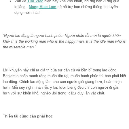
Vấn đề
Tìm Việc
hiện nay khá khó khăn, nhưng bạn đừng quá
lo lắng,
Mang Viec Lam
sẽ hỗ trợ bạn những thông tin tuyển
dụng mới nhất!
“Người lao động là người hạnh phúc. Người nhàn rỗi mới là người khốn
khổ- It is the working man who is the happy man. It is the idle man who is
the miserable man.”
Lời khuyên này chỉ ra giá trị của sự cần cù và bền bĩ trong lao động.
Benjamin nhấn mạnh rằng muốn tồn tại, muốn hạnh phúc thì bạn phải biết
lao động. Chính lao động làm cho con người giỏi giang hơn, hoàn thiện
hơn. Mỗi suy nghĩ nhàn rỗi, ỷ lại, lười biếng đều chỉ con người đi gần
hơn với sự khốn khổ, nghèo đói trong cảtư duy lẫn vật chất.
Thiên tài cũng cần phải học