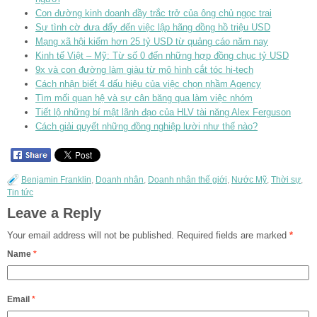
Con đường kinh doanh đầy trắc trở của ông chủ ngọc trai
Sự tình cờ đưa đẩy đến việc lập hãng đồng hồ triệu USD
Mạng xã hội kiếm hơn 25 tỷ USD từ quảng cáo năm nay
Kinh tế Việt – Mỹ: Từ số 0 đến những hợp đồng chục tỷ USD
9x và con đường làm giàu từ mô hình cắt tóc hi-tech
Cách nhận biết 4 dấu hiệu của việc chọn nhầm Agency
Tìm mối quan hệ và sự cân băng qua làm việc nhóm
Tiết lộ những bí mật lãnh đạo của HLV tài năng Alex Ferguson
Cách giải quyết những đồng nghiệp lười như thế nào?
Benjamin Franklin
,
Doanh nhân
,
Doanh nhân thế giới
,
Nước Mỹ
,
Thời sự
,
Tin tức
Leave a Reply
Your email address will not be published.
Required fields are marked
*
Name
*
Email
*