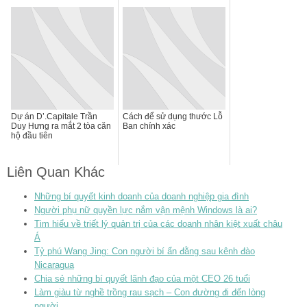
Dự án D’.Capitale Trần
Cách để sử dụng thước Lỗ
Duy Hưng ra mắt 2 tòa căn
Ban chính xác
hộ đầu tiên
Liên Quan Khác
Những bí quyết kinh doanh của doanh nghiệp gia đình
Người phụ nữ quyền lực nắm vận mệnh Windows là ai?
Tim hiểu về triết lý quản trị của các doanh nhân kiệt xuất châu
Á
Tỷ phú Wang Jing: Con người bí ẩn đằng sau kênh đào
Nicaragua
Chia sẻ những bí quyết lãnh đạo của một CEO 26 tuổi
Làm giàu từ nghề trồng rau sạch – Con đường đi đến lòng
người