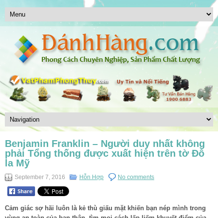
Benjamin Franklin – Người duy nhất không
phải Tổng thống được xuất hiện trên tờ Đô
la Mỹ
September 7, 2016
Hỗn Hợp
No comments
Cảm giác sợ hãi luôn là kẻ thù giấu mặt khiến bạn nép mình trong
vùng an toàn của bạn thân, tìm mọi cách lấp liếm khuyết điểm của