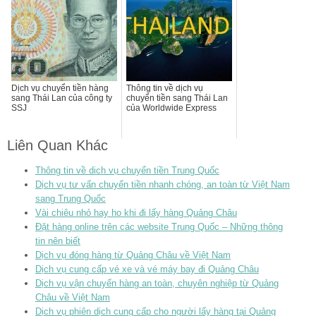
Dịch vụ chuyển tiền hàng
Thông tin về dịch vụ
sang Thái Lan của công ty
chuyển tiền sang Thái Lan
SSJ
của Worldwide Express
Liên Quan Khác
Thông tin về dich vụ chuyển tiền Trung Quốc
Dịch vụ tư vấn chuyển tiền nhanh chóng, an toàn từ Việt Nam
sang Trung Quốc
Vài chiêu nhỏ hay ho khi đi lấy hàng Quảng Châu
Đặt hàng online trên các website Trung Quốc – Những thông
tin nên biết
Dịch vụ đóng hàng từ Quảng Châu về Việt Nam
Dịch vụ cung cấp vé xe và vé máy bay đi Quảng Châu
Dịch vụ vận chuyển hàng an toàn, chuyên nghiệp từ Quảng
Châu về Việt Nam
Dịch vụ phiên dịch cung cấp cho người lấy hàng tại Quảng