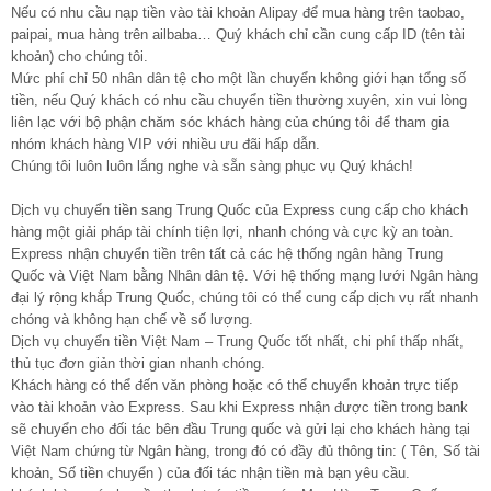
Nếu có nhu cầu nạp tiền vào tài khoản Alipay để mua hàng trên taobao,
paipai, mua hàng trên ailbaba… Quý khách chỉ cần cung cấp ID (tên tài
khoản) cho chúng tôi.
Mức phí chỉ 50 nhân dân tệ cho một lần chuyển không giới hạn tổng số
tiền, nếu Quý khách có nhu cầu chuyển tiền thường xuyên, xin vui lòng
liên lạc với bộ phận chăm sóc khách hàng của chúng tôi để tham gia
nhóm khách hàng VIP với nhiều ưu đãi hấp dẫn.
Chúng tôi luôn luôn lắng nghe và sẵn sàng phục vụ Quý khách!
Dịch vụ chuyển tiền sang Trung Quốc của Express cung cấp cho khách
hàng một giải pháp tài chính tiện lợi, nhanh chóng và cực kỳ an toàn.
Express nhận chuyển tiền trên tất cả các hệ thống ngân hàng Trung
Quốc và Việt Nam bằng Nhân dân tệ. Với hệ thống mạng lưới Ngân hàng
đại lý rộng khắp Trung Quốc, chúng tôi có thể cung cấp dịch vụ rất nhanh
chóng và không hạn chế về số lượng.
Dịch vụ chuyển tiền Việt Nam – Trung Quốc tốt nhất, chi phí thấp nhất,
thủ tục đơn giản thời gian nhanh chóng.
Khách hàng có thể đến văn phòng hoặc có thể chuyển khoản trực tiếp
vào tài khoản vào Express. Sau khi Express nhận được tiền trong bank
sẽ chuyển cho đối tác bên đầu Trung quốc và gửi lại cho khách hàng tại
Việt Nam chứng từ Ngân hàng, trong đó có đầy đủ thông tin: ( Tên, Số tài
khoản, Số tiền chuyển ) của đối tác nhận tiền mà bạn yêu cầu.