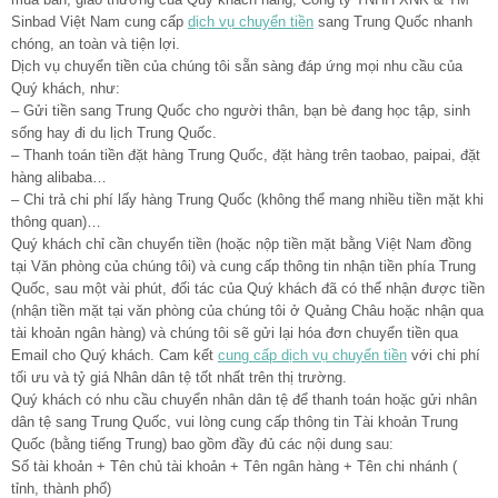
Sinbad Việt Nam cung cấp
dịch vụ chuyển tiền
sang Trung Quốc nhanh
chóng, an toàn và tiện lợi.
Dịch vụ chuyển tiền của chúng tôi sẵn sàng đáp ứng mọi nhu cầu của
Quý khách, như:
– Gửi tiền sang Trung Quốc cho người thân, bạn bè đang học tập, sinh
sống hay đi du lịch Trung Quốc.
– Thanh toán tiền đặt hàng Trung Quốc, đặt hàng trên taobao, paipai, đặt
hàng alibaba…
– Chi trả chi phí lấy hàng Trung Quốc (không thể mang nhiều tiền mặt khi
thông quan)…
Quý khách chỉ cần chuyển tiền (hoặc nộp tiền mặt bằng Việt Nam đồng
tại Văn phòng của chúng tôi) và cung cấp thông tin nhận tiền phía Trung
Quốc, sau một vài phút, đối tác của Quý khách đã có thể nhận được tiền
(nhận tiền mặt tại văn phòng của chúng tôi ở Quảng Châu hoặc nhận qua
tài khoản ngân hàng) và chúng tôi sẽ gửi lại hóa đơn chuyển tiền qua
Email cho Quý khách. Cam kết
cung cấp dịch vụ chuyển tiền
với chi phí
tối ưu và tỷ giá Nhân dân tệ tốt nhất trên thị trường.
Quý khách có nhu cầu chuyển nhân dân tệ để thanh toán hoặc gửi nhân
dân tệ sang Trung Quốc, vui lòng cung cấp thông tin Tài khoản Trung
Quốc (bằng tiếng Trung) bao gồm đầy đủ các nội dung sau:
Số tài khoản + Tên chủ tài khoản + Tên ngân hàng + Tên chi nhánh (
tỉnh, thành phố)