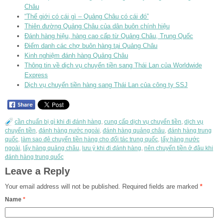
Châu
“Thế giới có cái gì – Quảng Châu có cái đó”
Thiên đường Quảng Châu của dân buôn chính hiệu
Đánh hàng hiệu, hàng cao cấp từ Quảng Châu, Trung Quốc
Điểm danh các chợ buôn hàng tại Quảng Châu
Kinh nghiệm đánh hàng Quảng Châu
Thông tin về dịch vụ chuyển tiền sang Thái Lan của Worldwide
Express
Dịch vụ chuyển tiền hàng sang Thái Lan của công ty SSJ
cần chuẩn bị gì khi đi đánh hàng
,
cung cấp dịch vụ chuyển tiền
,
dịch vụ
chuyển tiền
,
đánh hàng nước ngoài
,
đánh hàng quảng châu
,
đánh hàng trung
quốc
,
làm sao đê chuyển tiền hàng cho đối tác trung quốc
,
lấy hàng nước
ngoài
,
lấy hàng quảng châu
,
lưu ý khi đi đánh hàng
,
nên chuyển tiền ở đâu khi
đánh hàng trung quốc
Leave a Reply
Your email address will not be published.
Required fields are marked
*
Name
*