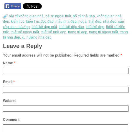
bài trí không gian nhà
,
bài trí ngoại thất
,
bố trí nhà đẹp
,
không gian nhà
đẹp
,
kiến trúc
,
kiến trúc độc đáo
,
mẫu nhà đẹp
,
ngoài thất đẹp
,
nhà đẹp
,
sắp
xếp cho nhà đẹp
,
thiết kế dẹp mắt
,
thiết kế dộc đáo
,
thiết kế đẹp
,
thiết kế kiến
trúc
,
thiết kế ngoại thất
,
thiết kế nhà đẹp
,
trang trí đẹp
,
trang trí ngoại thất
,
trang
trí nhà đẹp
,
xu hướng nhà đẹp
Leave a Reply
Your email address will not be published.
Required fields are marked
*
Name
*
Email
*
Website
Comment