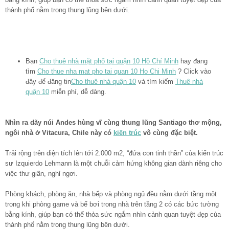
thành phố nằm trong thung lũng bên dưới.
Bạn
Cho thuê nhà mặt phố tại quận 10 Hồ Chí Minh
hay đang
tìm
Cho thue nha mat pho tai quan 10 Ho Chi Minh
? Click vào
đây để đăng tin
Cho thuê nhà quận 10
và tìm kiếm
Thuê nhà
quận 10
miễn phí, dễ dàng.
Nhìn ra dãy núi Andes hùng vĩ cùng thung lũng Santiago thơ mộng,
ngôi nhà ở Vitacura, Chile này có
kiến trúc
vô cùng đặc biệt.
Trải rộng trên diện tích lên tới 2.000 m2, “đứa con tinh thần” của kiến ​​trúc
sư Izquierdo Lehmann là một chuỗi cảm hứng không gian dành riêng cho
việc thư giãn, nghỉ ngơi.
Phòng khách, phòng ăn, nhà bếp và phòng ngủ đều nằm dưới tầng một
trong khi phòng game và bể bơi trong nhà trên tầng 2 có các bức tường
bằng kính, giúp bạn có thể thỏa sức ngắm nhìn cảnh quan tuyệt đẹp của
thành phố nằm trong thung lũng bên dưới.