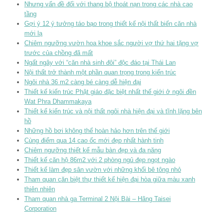
Nhưng vấn đề đối với thang bộ thoát nạn trong các nhà cao
tầng
Gợi ý 12 ý tưởng táo bạo trong thiết kế nội thất biến căn nhà
mới lạ
Chiêm ngưỡng vườn hoa khoe sắc người vợ thứ hai tặng vợ
trước của chồng đã mất
Ngất ngây với “căn nhà sinh đôi” độc đáo tại Thái Lan
Nội thất trở thành một phần quan trọng trong kiến trúc
Ngôi nhà 36 m2 càng bé càng dễ hiện đại
Thiết kế kiến trúc Phật giáo đặc biệt nhất thế giới ở ngôi đền
Wat Phra Dhammakaya
Thiết kế kiến trúc và nội thất ngôi nhà hiện đại và tĩnh lặng bên
hồ
Những hồ bơi không thể hoàn hảo hơn trên thế giới
Cùng điểm qua 14 cao ốc mới đẹp nhất hành tinh
Chiêm ngưỡng thiết kế mẫu bàn đẹp và đa năng
Thiết kế căn hộ 86m2 với 2 phòng ngủ đẹp ngọt ngào
Thiết kế làm đẹp sân vườn với những khối bê tông nhỏ
Tham quan căn biệt thự thiết kế hiện đại hòa giữa màu xanh
thiên nhiên
Tham quan nhà ga Terminal 2 Nội Bài – Hãng Taisei
Corporation