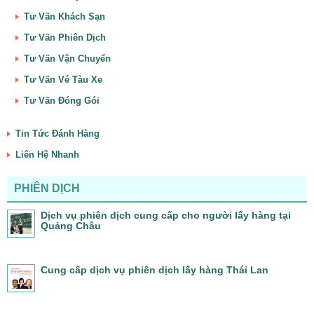
Tư Vấn Khách Sạn
Tư Vấn Phiên Dịch
Tư Vấn Vận Chuyển
Tư Vấn Vé Tàu Xe
Tư Vấn Đóng Gói
Tin Tức Đánh Hàng
Liên Hệ Nhanh
PHIÊN DỊCH
Dịch vụ phiên dịch cung cấp cho người lấy hàng tại
Quảng Châu
Cung cấp dịch vụ phiên dịch lấy hàng Thái Lan