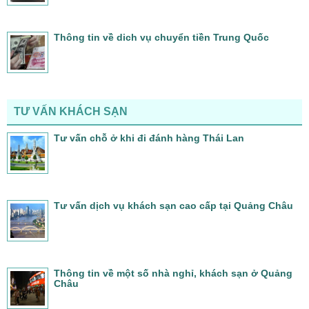
Thông tin về dich vụ chuyển tiền Trung Quốc
TƯ VẤN KHÁCH SẠN
Tư vấn chỗ ở khi đi đánh hàng Thái Lan
Tư vấn dịch vụ khách sạn cao cấp tại Quảng Châu
Thông tin về một số nhà nghỉ, khách sạn ở Quảng
Châu