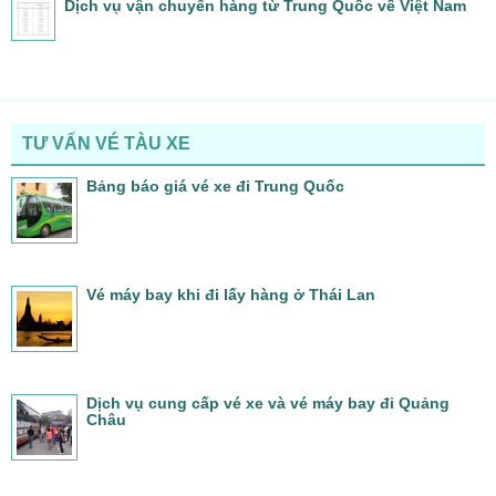
Dịch vụ vận chuyển hàng từ Trung Quốc về Việt Nam
TƯ VẤN VÉ TÀU XE
Bảng báo giá vé xe đi Trung Quốc
Vé máy bay khi đi lấy hàng ở Thái Lan
Dịch vụ cung cấp vé xe và vé máy bay đi Quảng
Châu