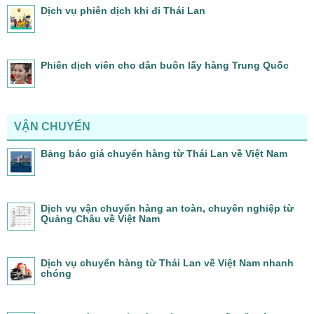
Dịch vụ phiên dịch khi đi Thái Lan
Phiên dịch viên cho dân buôn lấy hàng Trung Quốc
VẬN CHUYỂN
Bảng báo giá chuyển hàng từ Thái Lan về Việt Nam
Dịch vụ vận chuyển hàng an toàn, chuyên nghiệp từ
Quảng Châu về Việt Nam
Dịch vụ chuyển hàng từ Thái Lan về Việt Nam nhanh
chóng