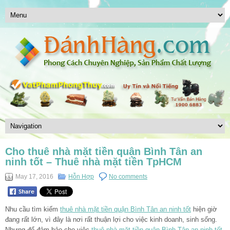
Cho thuê nhà mặt tiền quận Bình Tân an
ninh tốt – Thuê nhà mặt tiền TpHCM
May 17, 2016
Hỗn Hợp
No comments
Nhu cầu tìm kiếm
thuê nhà mặt tiền quận Bình Tân an ninh tốt
hiện giờ
đang rất lớn, vì đây là nơi rất thuận lợi cho việc kinh doanh, sinh sống.
Nhưng để đảm bảo cho việc
thuê nhà mặt tiền quận Bình Tân an ninh tốt