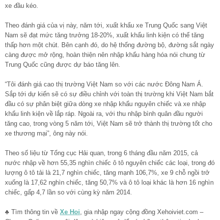
xe đầu kéo.
Theo đánh giá của vị này, năm tới, xuất khẩu xe Trung Quốc sang Việt
Nam sẽ đạt mức tăng trưởng 18-20%, xuất khẩu linh kiện có thể tăng
thấp hơn một chút. Bên cạnh đó, do hệ thống đường bộ, đường sắt ngày
càng được mở rộng, hoàn thiện nên nhập khẩu hàng hóa nói chung từ
Trung Quốc cũng được dự báo tăng lên.
“Tôi đánh giá cao thị trường Việt Nam so với các nước Đông Nam Á.
Sắp tới dự kiến sẽ có sự điều chỉnh với toàn thị trường khi Việt Nam bắt
đầu có sự phân biệt giữa dòng xe nhập khẩu nguyên chiếc và xe nhập
khẩu linh kiện về lắp ráp. Ngoài ra, với thu nhập bình quân đầu người
tăng cao, trong vòng 5 năm tới, Việt Nam sẽ trở thành thị trường tốt cho
xe thương mại”, ông này nói.
Theo số liệu từ Tổng cục Hải quan, trong 6 tháng đầu năm 2015, cả
nước nhập về hơn 55,35 nghìn chiếc ô tô nguyên chiếc các loại, trong đó
lượng ô tô tải là 21,7 nghìn chiếc, tăng mạnh 106,7%, xe 9 chỗ ngồi trở
xuống là 17,62 nghìn chiếc, tăng 50,7% và ô tô loại khác là hơn 16 nghìn
chiếc, gấp 4,7 lần so với cùng kỳ năm 2014.
♣ Tìm thông tin về
Xe Hoi
, gia nhập ngay cộng đồng Xehoiviet.com –