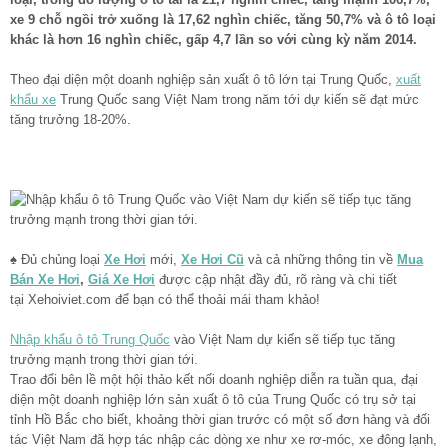
xe 9 chỗ ngồi trở xuống là 17,62 nghìn chiếc, tăng 50,7% và ô tô loại
khác là hơn 16 nghìn chiếc, gấp 4,7 lần so với cùng kỳ năm 2014.
Theo đại diện một doanh nghiệp sản xuất ô tô lớn tại Trung Quốc,
xuất
khẩu xe
Trung Quốc sang Việt Nam trong năm tới dự kiến sẽ đạt mức
tăng trưởng 18-20%.
♠ Đủ chủng loại
Xe Hơi
mới,
Xe Hơi Cũ
và cả những thông tin về
Mua
Bán Xe Hơi
,
Giá Xe Hơi
được cập nhật đầy đủ, rõ ràng và chi tiết
tại
Xehoiviet.com để bạn có thể thoải mái tham khảo!
Nhập khẩu ô tô Trung Quốc
vào Việt Nam dự kiến sẽ tiếp tục tăng
trưởng mạnh trong thời gian tới.
Trao đổi bên lề một hội thảo kết nối doanh nghiệp diễn ra tuần qua, đại
diện một doanh nghiệp lớn sản xuất ô tô của Trung Quốc có trụ sở tại
tỉnh Hồ Bắc cho biết, khoảng thời gian trước có một số đơn hàng và đối
tác Việt Nam đã hợp tác nhập các dòng xe như xe rơ-móc, xe đông lạnh,