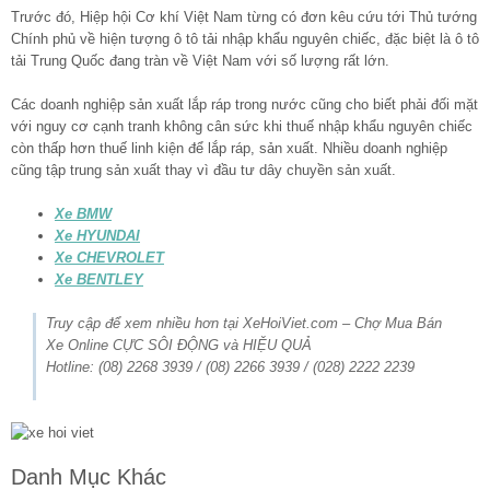
Trước đó, Hiệp hội Cơ khí Việt Nam từng có đơn kêu cứu tới Thủ tướng
Chính phủ về hiện tượng ô tô tải nhập khẩu nguyên chiếc, đặc biệt là ô tô
tải Trung Quốc đang tràn về Việt Nam với số lượng rất lớn.
Các doanh nghiệp sản xuất lắp ráp trong nước cũng cho biết phải đối mặt
với nguy cơ cạnh tranh không cân sức khi thuế nhập khẩu nguyên chiếc
còn thấp hơn thuế linh kiện để lắp ráp, sản xuất. Nhiều doanh nghiệp
cũng tập trung sản xuất thay vì đầu tư dây chuyền sản xuất.
Xe BMW
Xe HYUNDAI
Xe CHEVROLET
Xe BENTLEY
Truy cập để xem nhiều hơn tại XeHoiViet.com – Chợ Mua Bán
Xe Online CỰC SÔI ĐỘNG và HIỆU QUẢ
Hotline: (08) 2268 3939 / (08) 2266 3939 / (028) 2222 2239
Danh Mục Khác