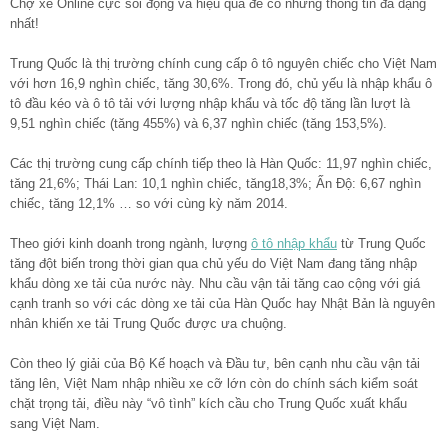
Chợ xe Online cực sôi động và hiệu quả để có những thông tin đa dạng
nhất!
Trung Quốc là thị trường chính cung cấp ô tô nguyên chiếc cho Việt Nam
với hơn 16,9 nghìn chiếc, tăng 30,6%. Trong đó, chủ yếu là nhập khẩu ô
tô đầu kéo và ô tô tải với lượng nhập khẩu và tốc độ tăng lần lượt là
9,51 nghìn chiếc (tăng 455%) và 6,37 nghìn chiếc (tăng 153,5%).
Các thị trường cung cấp chính tiếp theo là Hàn Quốc: 11,97 nghìn chiếc,
tăng 21,6%; Thái Lan: 10,1 nghìn chiếc, tăng18,3%; Ấn Độ: 6,67 nghìn
chiếc, tăng 12,1% … so với cùng kỳ năm 2014.
Theo giới kinh doanh trong ngành, lượng
ô tô nhập khẩu
từ Trung Quốc
tăng đột biến trong thời gian qua chủ yếu do Việt Nam đang tăng nhập
khẩu dòng xe tải của nước này. Nhu cầu vận tải tăng cao cộng với giá
cạnh tranh so với các dòng xe tải của Hàn Quốc hay Nhật Bản là nguyên
nhân khiến xe tải Trung Quốc được ưa chuộng.
Còn theo lý giải của Bộ Kế hoạch và Đầu tư, bên cạnh nhu cầu vận tải
tăng lên, Việt Nam nhập nhiều xe cỡ lớn còn do chính sách kiểm soát
chặt trọng tải, điều này “vô tình” kích cầu cho Trung Quốc xuất khẩu
sang Việt Nam.