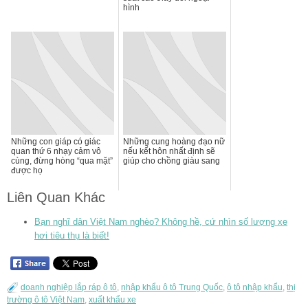
hình
Những con giáp có giác
Những cung hoàng đạo nữ
quan thứ 6 nhạy cảm vô
nếu kết hôn nhất định sẽ
cùng, đừng hòng “qua mặt”
giúp cho chồng giàu sang
được họ
Liên Quan Khác
Bạn nghĩ dân Việt Nam nghèo? Không hề, cứ nhìn số lượng xe
hơi tiêu thụ là biết!
doanh nghiệp lắp ráp ô tô
,
nhập khẩu ô tô Trung Quốc
,
ô tô nhập khẩu
,
thị
trường ô tô Việt Nam
,
xuất khẩu xe