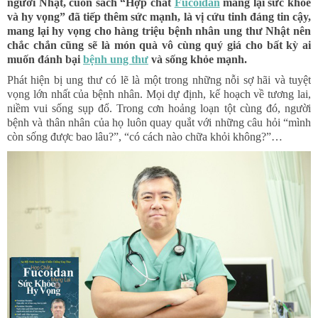
người Nhật, cuốn sách “Hợp chất
Fucoidan
mang lại sức khỏe
và hy vọng” đã tiếp thêm sức mạnh, là vị cứu tinh đáng tin cậy,
mang lại hy vọng cho hàng triệu bệnh nhân ung thư Nhật nên
chắc chắn cũng sẽ là món quà vô cùng quý giá cho bất kỳ ai
muốn đánh bại
bệnh ung thư
và sống khỏe mạnh.
Phát hiện bị ung thư có lẽ là một trong những nỗi sợ hãi và tuyệt
vọng lớn nhất của bệnh nhân. Mọi dự định, kế hoạch về tương lai,
niềm vui sống sụp đổ. Trong cơn hoảng loạn tột cùng đó, người
bệnh và thân nhân của họ luôn quay quắt với những câu hỏi “mình
còn sống được bao lâu?”, “có cách nào chữa khỏi không?”…