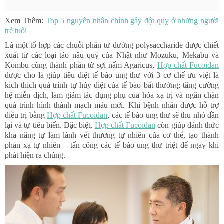
Xem Thêm:
Top 5 nguyên nhân chính gây đột quỵ ở những người
trẻ tuổi
Là một tổ hợp các chuỗi phân tử đường polysaccharide được chiết
xuất từ các loại tảo nâu quý của Nhật như Mozuku, Mekabu và
Kombu cùng thành phần từ sợi nấm Agaricus,
Hợp chất Fucoidan
được cho là giúp tiêu diệt tế bào ung thư với 3 cơ chế ưu việt là
kích thích quá trình tự hủy diệt của tế bào bất thường; tăng cường
hệ miễn dịch, làm giảm tác dụng phụ của hóa xạ trị và ngăn chặn
quá trình hình thành mạch máu mới. Khi bệnh nhân được hỗ trợ
điều trị bằng
Hợp chất Fucoidan
, các tế bào ung thư sẽ thu nhỏ dần
lại và tự tiêu biến. Đặc biệt,
Hợp chất Fucoidan
còn giúp đánh thức
khả năng tự làm lành vết thương tự nhiên của cơ thể, tạo thành
phản xạ tự nhiên – tấn công các tế bào ung thư triệt để ngay khi
phát hiện ra chúng.