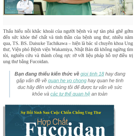
Thấu hiểu nỗi khắc khoải của người bệnh và sự tàn phá ghê gớm
đến sức khỏe thể chất và tinh thần của bệnh ung thư, nhiều năm
qua, TS. BS. Daisuke Tachikawa – hiện là bác sĩ chuyên khoa Ung
thư, Viện phó Bệnh viện Wakamiya, Nhật Bản đã không ngừng tìm
tòi, nghiên cứu và thành công rực rỡ với liệu pháp hỗ trợ điều trị
ung thư bằng Fucoidan.
Bạn đang thiếu kiến thức về
gioi tinh 18
hay đang
gặp vấn đề về
quan he vo chong
hay quan he tinh
duc hãy đến với chúng tôi để được tư vấn về sức
khỏe và
các tư thế quan hệ
an toàn