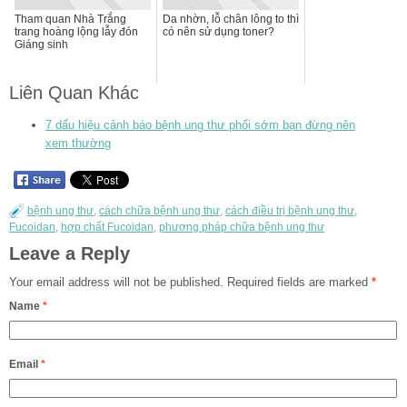
Tham quan Nhà Trắng
Da nhờn, lỗ chân lông to thì
trang hoàng lộng lẫy đón
có nên sử dụng toner?
Giáng sinh
Liên Quan Khác
7 dấu hiệu cảnh báo bệnh ung thư phổi sớm bạn đừng nên
xem thường
bệnh ung thư
,
cách chữa bệnh ung thư
,
cách điều trị bệnh ung thư
,
Fucoidan
,
hợp chất Fucoidan
,
phương pháp chữa bệnh ung thư
Leave a Reply
Your email address will not be published.
Required fields are marked
*
Name
*
Email
*