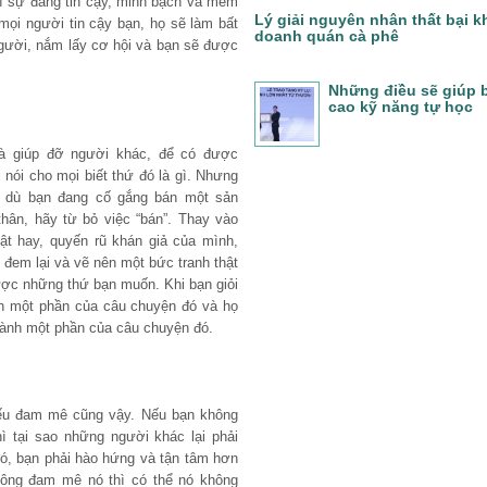
ì sự đáng tin cậy, minh bạch và mềm
Lý giải nguyên nhân thất bại k
 mọi người tin cậy bạn, họ sẽ làm bất
doanh quán cà phê
người, nắm lấy cơ hội và bạn sẽ được
Những điều sẽ giúp 
cao kỹ năng tự học
và giúp đỡ người khác, để có được
nói cho mọi biết thứ đó là gì. Nhưng
, dù bạn đang cố gắng bán một sản
hân, hãy từ bỏ việc “bán”. Thay vào
ật hay, quyến rũ khán giả của mình,
 đem lại và vẽ nên một bức tranh thật
ược những thứ bạn muốn. Khi bạn giỏi
h một phần của câu chuyện đó và họ
ành một phần của câu chuyện đó.
ếu đam mê cũng vậy. Nếu bạn không
 tại sao những người khác lại phải
ó, bạn phải hào hứng và tận tâm hơn
hông đam mê nó thì có thể nó không