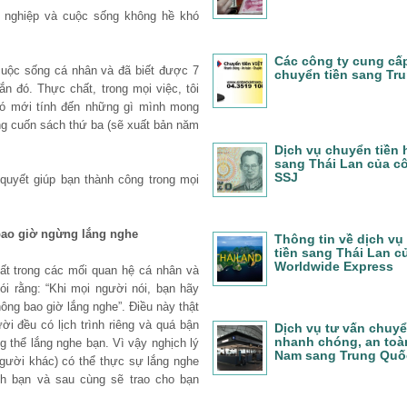
 nghiệp và cuộc sống không hề khó
Các công ty cung cấ
cuộc sống cá nhân và đã biết được 7
chuyển tiền sang Tr
n đó. Thực chất, trong mọi việc, tôi
 đó mới tính đến những gì mình mong
rong cuốn sách thứ ba (sẽ xuất bản năm
Dịch vụ chuyển tiền
sang Thái Lan của c
SSJ
 quyết giúp bạn thành công trong mọi
bao giờ ngừng lắng nghe
Thông tin về dịch vụ
tiền sang Thái Lan c
Worldwide Express
ất trong các mối quan hệ cá nhân và
i rằng: “Khi mọi người nói, bạn hãy
ông bao giờ lắng nghe”. Điều này thật
ời đều có lịch trình riêng và quá bận
Dịch vụ tư vấn chuyể
nhanh chóng, an toàn
g thể lắng nghe bạn. Vì vậy nghịch lý
Nam sang Trung Quố
gười khác) có thể thực sự lắng nghe
ch bạn và sau cùng sẽ trao cho bạn