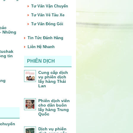
Tư Vấn Vận Chuyển
Tư Vấn Vé Tàu Xe
Tư Vấn Đóng Gói
 các
 – Những
Tin Tức Đánh Hàng
Liên Hệ Nhanh
tuchak
ng tin
PHIÊN DỊCH
Cung cấp dịch
vụ phiên dịch
àng
lấy hàng Thái
Lan
Phiên dịch viên
cho dân buôn
lấy hàng Trung
Quốc
 chuyển
Dịch vụ phiên