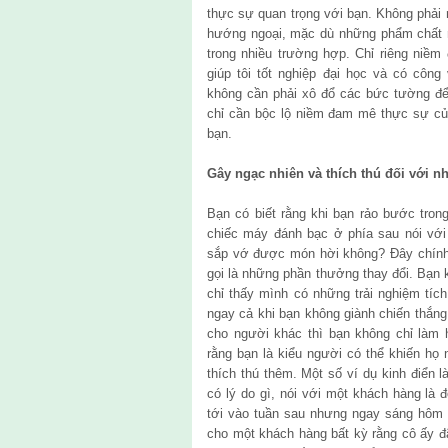
thực sự quan trọng với bạn. Không phải
hướng ngoại, mặc dù những phẩm chất n
trong nhiều trường hợp. Chỉ riêng niề
giúp tôi tốt nghiệp đại học và có công
không cần phải xô đổ các bức tường để 
chỉ cần bộc lộ niềm đam mê thực sự củ
bạn.
Gây ngạc nhiên và thích thú đối với 
Bạn có biết rằng khi bạn rảo bước tron
chiếc máy đánh bạc ở phía sau nói với
sắp vớ được món hời không? Đây chính 
gọi là những phần thưởng thay đổi. Bạn 
chỉ thấy mình có những trải nghiệm tí
ngay cả khi bạn không giành chiến thắng
cho người khác thì bạn không chỉ làm
rằng bạn là kiểu người có thể khiến họ
thích thú thêm. Một số ví dụ kinh điển
có lý do gì, nói với một khách hàng là
tới vào tuần sau nhưng ngay sáng hôm 
cho một khách hàng bất kỳ rằng cô ấy đã