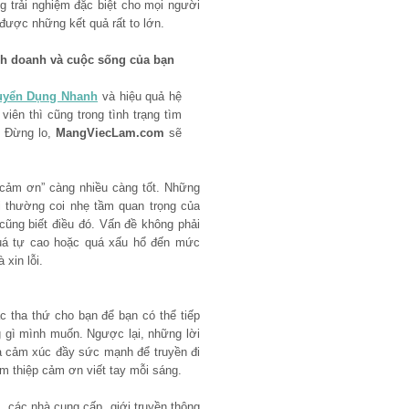
g trải nghiệm đặc biệt cho mọi người
 được những kết quả rất to lớn.
nh doanh và cuộc sống của bạn
uyển Dụng Nhanh
và hiệu quả hệ
iên thì cũng trong tình trạng tìm
 Đừng lo,
MangViecLam.com
sẽ
à “cảm ơn” càng nhiều càng tốt. Những
i thường coi nhẹ tầm quan trọng của
 cũng biết điều đó. Vấn đề không phải
quá tự cao hoặc quá xấu hổ đến mức
xin lỗi.
ác tha thứ cho bạn để bạn có thể tiếp
g gì mình muốn. Ngược lại, những lời
là cảm xúc đầy sức mạnh để truyền đi
ấm thiệp cảm ơn viết tay mỗi sáng.
, các nhà cung cấp, giới truyền thông