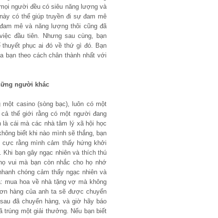
 mọi người đều có siêu năng lượng và
ày có thể giúp truyền đi sự đam mê
m đam mê và năng lượng thôi cũng đã
 việc đầu tiên. Nhưng sau cùng, bạn
thuyết phục ai đó về thứ gì đó. Bạn
a bạn theo cách chân thành nhất với
những người khác
g một casino (sòng bạc), luôn có một
 cả thế giới rằng có một người đang
là cái mà các nhà tâm lý xã hội học
không biết khi nào mình sẽ thắng, bạn
ch cực rằng mình cảm thấy hứng khởi
. Khi bạn gây ngạc nhiên và thích thú
 họ vui mà bạn còn nhắc cho họ nhớ
 nhanh chóng cảm thấy ngạc nhiên và
 là: mua hoa về nhà tặng vợ mà không
 đơn hàng của anh ta sẽ được chuyển
sau đã chuyển hàng, và giờ hãy báo
 trúng một giải thưởng. Nếu bạn biết