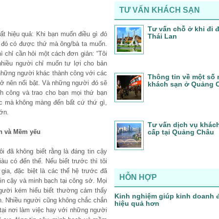
TƯ VẤN KHÁCH SẠN
Tư vấn chỗ ở khi đi
rất hiệu quả: Khi bạn muốn điều gì đó
Thái Lan
ời đó có được thứ mà ông/bà ta muốn.
ì chỉ cần hỏi một cách đơn giản: “Tôi
nhiều người chỉ muốn tư lợi cho bản
 những người khác thành công với các
Thông tin về một số 
rở nên nổi bật. Và những người đó sẽ
khách sạn ở Quảng 
nh công và trao cho bạn mọi thứ bạn
c mà không màng đến bất cứ thứ gì,
lớn.
Tư vấn dịch vụ khác
ch và Mềm yếu
cấp tại Quảng Châu
i đã không biết rằng là đáng tin cậy
iàu có đến thế. Nếu biết trước thì tôi
ia, đặc biệt là các thế hệ trước đã
HỖN HỢP
in cậy và minh bạch tại công sở. Mọi
người kém hiểu biết thường cảm thấy
Kinh nghiệm giúp kinh doanh 
ăn. Nhiều người cũng không chắc chắn
hiệu quả hơn
 tại nơi làm việc hay với những người