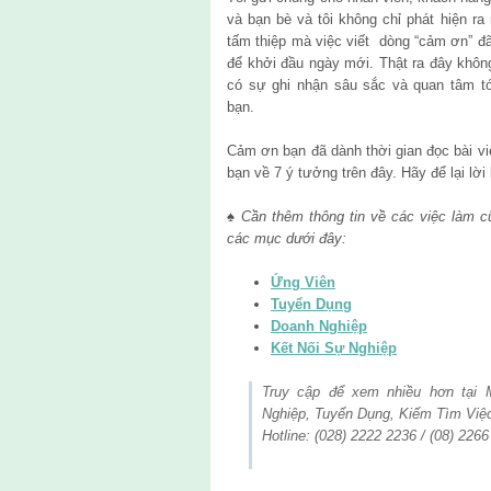
và bạn bè và tôi không chỉ phát hiện ra
tấm thiệp mà việc viết dòng “cảm ơn” đã
để khởi đầu ngày mới. Thật ra đây không 
có sự ghi nhận sâu sắc và quan tâm tớ
bạn.
Cảm ơn bạn đã dành thời gian đọc bài viế
bạn về 7 ý tưởng trên đây. Hãy để lại lời
♠ Cần thêm thông tin về các việc làm 
các mục dưới đây:
Ứng Viên
Tuyển Dụng
Doanh Nghiệp
Kết Nối Sự Nghiệp
Truy cập để xem nhiều hơn tại
Nghiệp, Tuyển Dụng, Kiếm Tìm Việ
Hotline: (028) 2222 2236 / (08) 226