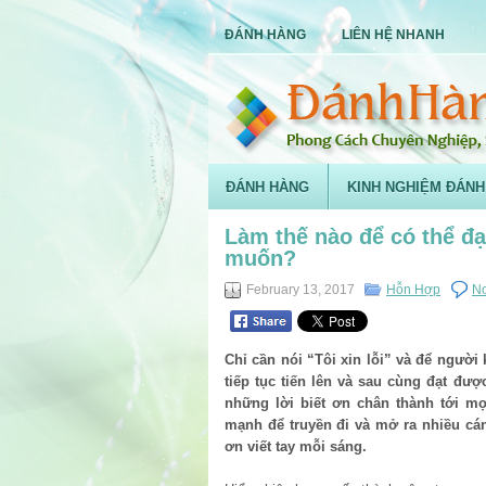
ĐÁNH HÀNG
LIÊN HỆ NHANH
ĐÁNH HÀNG
KINH NGHIỆM ĐÁNH
Làm thế nào để có thể đ
muốn?
February 13, 2017
Hỗn Hợp
N
Chỉ cần nói “Tôi xin lỗi” và để người
tiếp tục tiến lên và sau cùng đạt đư
những lời biết ơn chân thành tới m
mạnh để truyền đi và mở ra nhiều cán
ơn viết tay mỗi sáng.