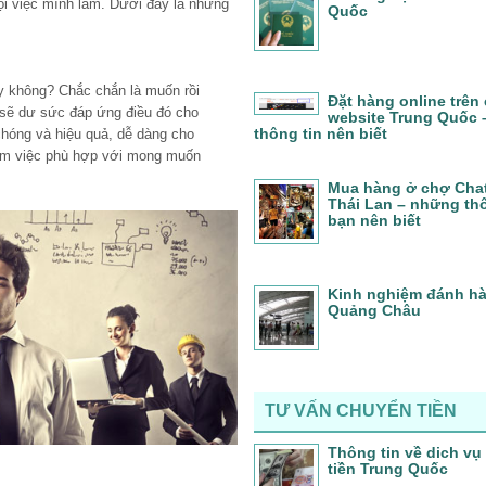
ọi việc mình làm. Dưới đây là những
Quốc
 không? Chắc chắn là muốn rồi
Đặt hàng online trên
sẽ dư sức đáp ứng điều đó cho
website Trung Quốc
thông tin nên biết
hóng và hiệu quả, dễ dàng cho
àm việc phù hợp với mong muốn
Mua hàng ở chợ Cha
Thái Lan – những thô
bạn nên biết
Kinh nghiệm đánh h
Quảng Châu
TƯ VẤN CHUYỂN TIỀN
Thông tin về dich vụ
tiền Trung Quốc