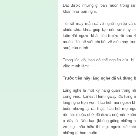
Đạt được những gì bạn muốn trong sự
khăn như bạn nghĩ.
Tôi rất may mắn cả về nghề nghiệp và 
chiếc chìa khóa giúp tạo nên sự may mắ
luôn đặt người khác lên trước rồi sau
muốn. Tôi sẽ viết chi tiết về điều này t
sau) của mình.
Trong lúc đó, bạn có thể nghiên cứu bí
việc mình làm:
Trước tiên hãy lắng nghe đã và đừng 
Lắng nghe là một kỹ năng quan trọng nh
công việc. Ernest Hemingway đã từng nó
lắng nghe trọn vẹn. Hầu hết mọi người kh
buồn nhưng lại rất thật: Hầu hết mọi ngư
rộn nói (hoặc chờ để được nói) nên khôn
ở đây là: Nếu bạn (không giống những n
với sự thấu hiểu thì mọi người sẽ thí
những gì bạn muốn.