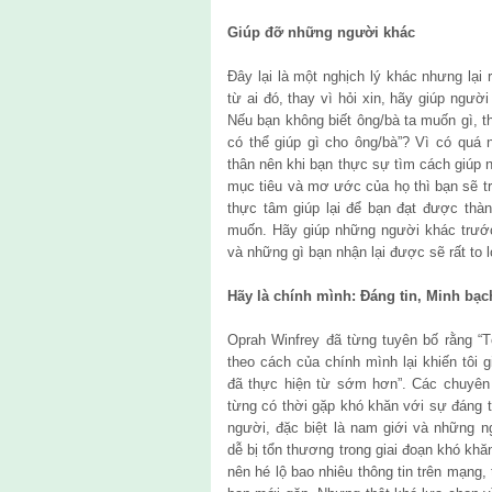
Giúp đỡ những người khác
Đây lại là một nghịch lý khác nhưng lại 
từ ai đó, thay vì hỏi xin, hãy giúp ngư
Nếu bạn không biết ông/bà ta muốn gì, th
có thể giúp gì cho ông/bà”? Vì có quá 
thân nên khi bạn thực sự tìm cách giúp
mục tiêu và mơ ước của họ thì bạn sẽ t
thực tâm giúp lại để bạn đạt được thà
muốn. Hãy giúp những người khác trướ
và những gì bạn nhận lại được sẽ rất to 
Hãy là chính mình: Đáng tin, Minh bạ
Oprah Winfrey đã từng tuyên bố rằng “Tô
theo cách của chính mình lại khiến tôi g
đã thực hiện từ sớm hơn”. Các chuyên g
từng có thời gặp khó khăn với sự đáng t
người, đặc biệt là nam giới và những 
dễ bị tổn thương trong giai đoạn khó kh
nên hé lộ bao nhiêu thông tin trên mạng,