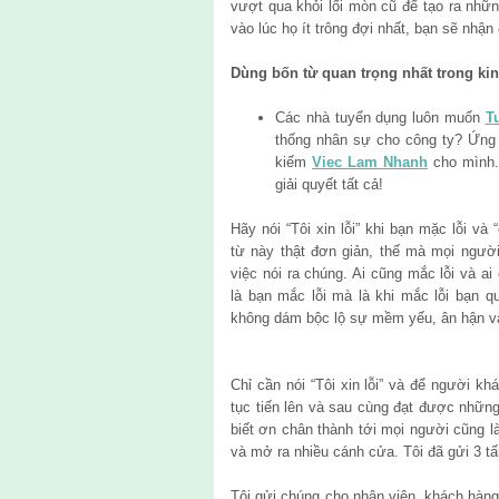
vượt qua khỏi lối mòn cũ để tạo ra nhữn
vào lúc họ ít trông đợi nhất, bạn sẽ nhận
Dùng bốn từ quan trọng nhất trong ki
Các nhà tuyển dụng luôn muốn
T
thống nhân sự cho công ty? Ứng v
kiếm
Viec Lam Nhanh
cho mình.
giải quyết tất cả!
Hãy nói “Tôi xin lỗi” khi bạn mặc lỗi v
từ này thật đơn giản, thế mà mọi ngườ
việc nói ra chúng. Ai cũng mắc lỗi và ai
là bạn mắc lỗi mà là khi mắc lỗi bạn 
không dám bộc lộ sự mềm yếu, ân hận và 
Chỉ cần nói “Tôi xin lỗi” và để người kh
tục tiến lên và sau cùng đạt được nhữn
biết ơn chân thành tới mọi người cũng 
và mở ra nhiều cánh cửa. Tôi đã gửi 3 t
Tôi gửi chúng cho nhân viên, khách hàng