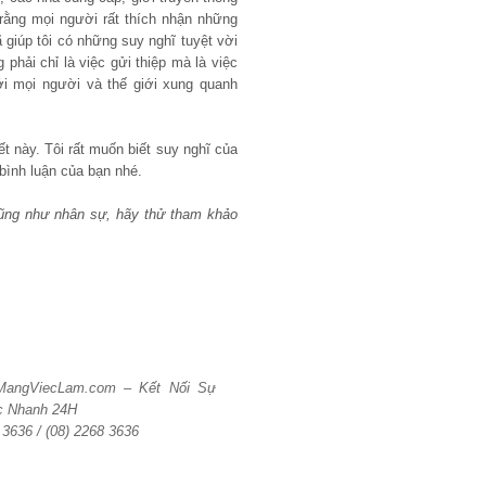
 rằng mọi người rất thích nhận những
 giúp tôi có những suy nghĩ tuyệt vời
phải chỉ là việc gửi thiệp mà là việc
i mọi người và thế giới xung quanh
t này. Tôi rất muốn biết suy nghĩ của
 bình luận của bạn nhé.
cũng như nhân sự, hãy thử tham khảo
 MangViecLam.com – Kết Nối Sự
c Nhanh 24H
6 3636 / (08) 2268 3636