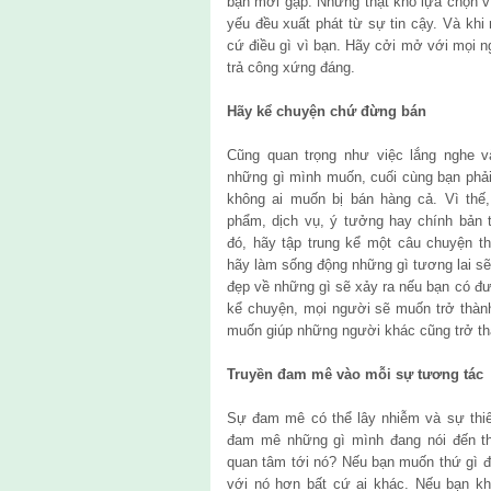
bạn mới gặp. Nhưng thật khó lựa chọn v
yếu đều xuất phát từ sự tin cậy. Và khi
cứ điều gì vì bạn. Hãy cởi mở với mọi 
trả công xứng đáng.
Hãy kể chuyện chứ đừng bán
Cũng quan trọng như việc lắng nghe 
những gì mình muốn, cuối cùng bạn phải 
không ai muốn bị bán hàng cả. Vì thế
phẩm, dịch vụ, ý tưởng hay chính bản t
đó, hãy tập trung kể một câu chuyện th
hãy làm sống động những gì tương lai sẽ
đẹp về những gì sẽ xảy ra nếu bạn có đ
kể chuyện, mọi người sẽ muốn trở thàn
muốn giúp những người khác cũng trở th
Truyền đam mê vào mỗi sự tương tác
Sự đam mê có thể lây nhiễm và sự thi
đam mê những gì mình đang nói đến thì
quan tâm tới nó? Nếu bạn muốn thứ gì đ
với nó hơn bất cứ ai khác. Nếu bạn k