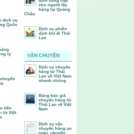
dịch cung cấp
cho người lấy
hàng tại Quảng
Châu
p dịch vụ
ung Quốc
Dịch vụ phiên
dịch khi đi Thái
Lan
 hàng
ông ty
VẬN CHUYỂN
Dịch vụ chuyển
hàng từ Thái
Lan về Việt Nam
 chuyển
nhanh chóng
ủa
Bảng báo giá
chuyển hàng từ
Thái Lan về Việt
n tiền
Nam
 từ Việt
c
Dịch vụ vận
chuyển hàng an
toàn, chuyên