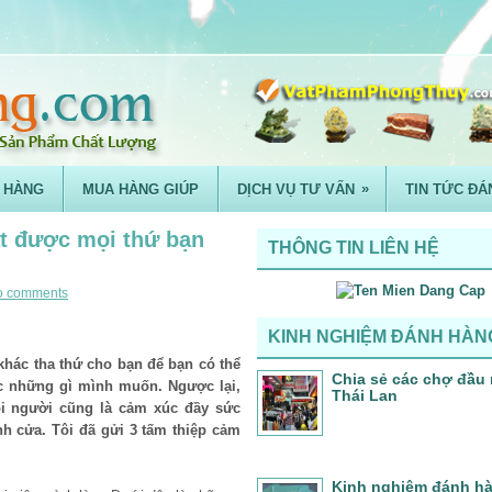
»
 HÀNG
MUA HÀNG GIÚP
DỊCH VỤ TƯ VẤN
TIN TỨC ĐÁ
ạt được mọi thứ bạn
THÔNG TIN LIÊN HỆ
o comments
KINH NGHIỆM ĐÁNH HÀN
 khác tha thứ cho bạn để bạn có thể
Chia sẻ các chợ đầu 
ợc những gì mình muốn. Ngược lại,
Thái Lan
ọi người cũng là cảm xúc đầy sức
h cửa. Tôi đã gửi 3 tấm thiệp cảm
Kinh nghiệm đánh h