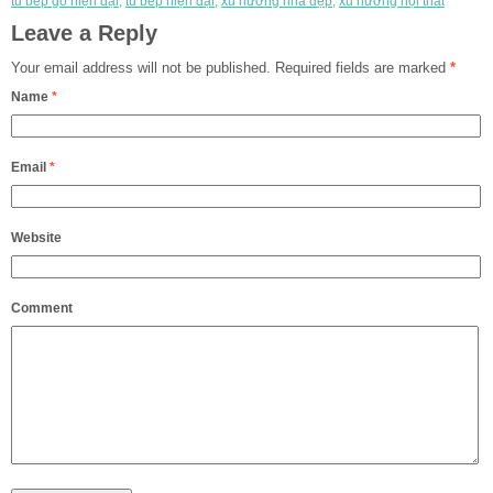
tủ bếp gỗ hiện đại
,
tủ bếp hiện đại
,
xu hướng nhà đẹp
,
xu hướng nội thất
Leave a Reply
Your email address will not be published.
Required fields are marked
*
Name
*
Email
*
Website
Comment