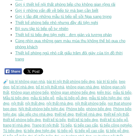
Gợi ý thiết kế nội thất phòng bếp cho không gian rộng rãi
Gợi ý những vấn đề về bếp từ mà bạn cần biết
Gợi ý lắp đặt những mẫu tủ bếp gỗ sồi Nga sang trọng
Thiết kế phòng bếp nhỏ nhưng đầy đủ tiện nghi
Bộ sưu tập tủ bếp gỗ tự nhiên
Thiết kế tủ bếp đẹp tiện nghi : đơn giản và tương phản
Cùng nhìn qua những gam màu mùa thu không thể bỏ qua cho
phòng khách
Thiết kế phòng ngủ nhỏ cất giấu trăm đôi giày của tín đồ thời
trang
bài trí không gian nhà
,
bài trí nội thất phòng bếp đẹp
,
bài trí tủ bếp
,
bep
dep
,
bố trí nhà đẹp
,
bố trí nội thất nhà
,
không gian nhà đẹp
,
không gian nội
thất
,
Không gian phòng bếp
,
không gian phòng bếp đẹp
,
kiến trúc
,
mẫu tủ bếp
,
Mẫu tủ bếp đẹp
,
mẫu tủ bếp gỗ
,
mẫu tủ bếp gỗ đẹp
,
mẫu tủ bếp hiện đại
,
nhà
đẹp
,
nội thất
,
nội thất đẹp
,
nội thất nhà đẹp
,
nội thất phòng bếp
,
noi that phong
bep dep
,
Nội thất phòng bếp hiện đại
,
Phòng bếp
,
phòng bếp đẹp
,
Phòng bếp
hiện đại
,
sắp xếp cho nhà đẹp
,
thiết kế đẹp
,
thiết kế nhà đẹp
,
thiết kế nội thất
,
thiết kế phòng bếp đẹp
,
thiết kế tủ bếp
,
thiết kế tủ bếp đẹp
,
thiết kế tủ bếp gỗ
,
trang trí nhà đẹp
,
Trang trí nội thất
,
Tủ bếp
,
tủ bếp cao cấp
,
tủ bếp công nghiệp
,
Tủ bếp đẹp
,
tủ bếp đẹp hiện đại
,
tủ bếp gỗ
,
tủ bếp gỗ cao cấp
,
tủ bếp gỗ đẹp
,