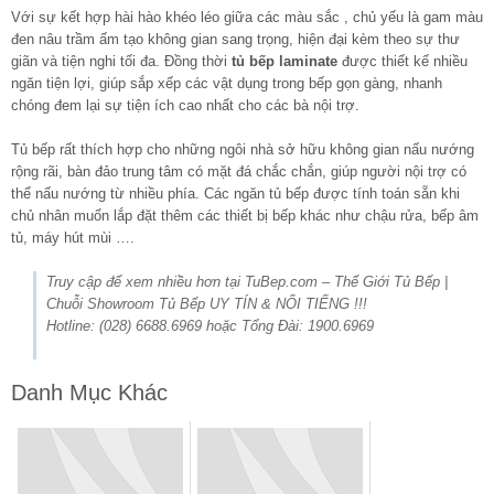
Với sự kết hợp hài hào khéo léo giữa các màu sắc , chủ yếu là gam màu
đen nâu trầm ấm tạo không gian sang trọng, hiện đại kèm theo sự thư
giãn và tiện nghi tối đa. Đồng thời
tủ bếp laminate
được thiết kế nhiều
ngăn tiện lợi, giúp sắp xếp các vật dụng trong bếp gọn gàng, nhanh
chóng đem lại sự tiện ích cao nhất cho các bà nội trợ.
Tủ bếp rất thích hợp cho những ngôi nhà sở hữu không gian nấu nướng
rộng rãi, bàn đảo trung tâm có mặt đá chắc chắn, giúp người nội trợ có
thể nấu nướng từ nhiều phía. Các ngăn tủ bếp được tính toán sẵn khi
chủ nhân muốn lắp đặt thêm các thiết bị bếp khác như chậu rửa, bếp âm
tủ, máy hút mùi ….
Truy cập để xem nhiều hơn tại TuBep.com – Thế Giới Tủ Bếp |
Chuỗi Showroom Tủ Bếp UY TÍN & NỔI TIẾNG !!!
Hotline: (028) 6688.6969 hoặc Tổng Đài: 1900.6969
Danh Mục Khác