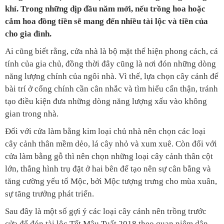
khí. Trong những dịp đầu năm mới, nếu trồng hoa hoặc
cắm hoa đồng tiền sẽ mang đến nhiều tài lộc và tiền của
cho gia đình.
Ai cũng biết rằng, cửa nhà là bộ mặt thể hiện phong cách, cá
tính của gia chủ, đồng thời đây cũng là nơi đón những dòng
năng lượng chính của ngôi nhà. Vì thế, lựa chọn cây cảnh để
bài trí ở cổng chính cần cân nhắc và tìm hiểu cẩn thận, tránh
tạo điều kiện đưa những dòng năng lượng xấu vào không
gian trong nhà.
Đối với cửa làm bằng kim loại chủ nhà nên chọn các loại
cây cảnh thân mềm dẻo, lá cây nhỏ và xum xuê. Còn đối với
cửa làm bằng gỗ thì nên chọn những loại cây cảnh thân cột
lớn, thẳng hình trụ đặt ở hai bên để tạo nên sự cân bằng và
tăng cường yếu tố Mộc, bởi Mộc tượng trưng cho mùa xuân,
sự tăng trưởng phát triển.
Sau đây là một số gợi ý các loại cây cảnh nên trồng trước
cửa để đón tài lộc Tết Mậu Tuất 2018 theo quan niệm dân