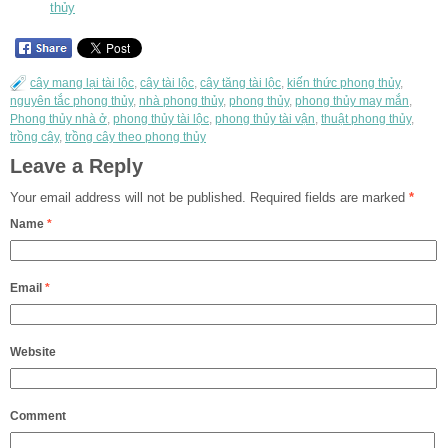
thủy
cây mang lại tài lộc
,
cây tài lộc
,
cây tăng tài lộc
,
kiến thức phong thủy
,
nguyên tắc phong thủy
,
nhà phong thủy
,
phong thủy
,
phong thủy may mắn
,
Phong thủy nhà ở
,
phong thủy tài lộc
,
phong thủy tài vận
,
thuật phong thủy
,
trồng cây
,
trồng cây theo phong thủy
Leave a Reply
Your email address will not be published.
Required fields are marked
*
Name
*
Email
*
Website
Comment