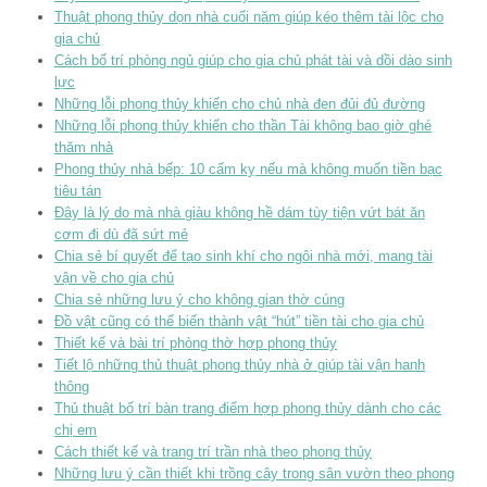
Thuật phong thủy dọn nhà cuối năm giúp kéo thêm tài lộc cho
gia chủ
Cách bố trí phòng ngủ giúp cho gia chủ phát tài và dồi dào sinh
lực
Những lỗi phong thủy khiến cho chủ nhà đen đủi đủ đường
Những lỗi phong thủy khiến cho thần Tài không bao giờ ghé
thăm nhà
Phong thủy nhà bếp: 10 cấm kỵ nếu mà không muốn tiền bạc
tiêu tán
Đây là lý do mà nhà giàu không hề dám tùy tiện vứt bát ăn
cơm đi dù đã sứt mẻ
Chia sẻ bí quyết để tạo sinh khí cho ngôi nhà mới, mang tài
vận về cho gia chủ
Chia sẻ những lưu ý cho không gian thờ cúng
Đồ vật cũng có thể biến thành vật “hút” tiền tài cho gia chủ
Thiết kế và bài trí phòng thờ hợp phong thủy
Tiết lộ những thủ thuật phong thủy nhà ở giúp tài vận hanh
thông
Thủ thuật bố trí bàn trang điểm hợp phong thủy dành cho các
chị em
Cách thiết kế và trang trí trần nhà theo phong thủy
Những lưu ý cần thiết khi trồng cây trong sân vườn theo phong