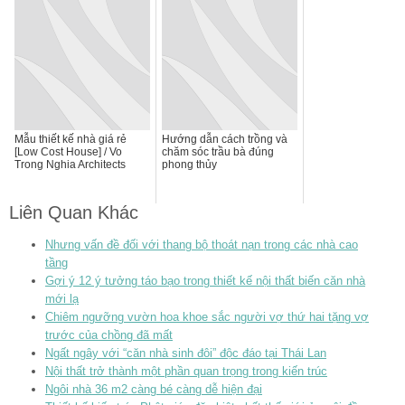
Mẫu thiết kế nhà giá rẻ
Hướng dẫn cách trồng và
[Low Cost House] / Vo
chăm sóc trầu bà đúng
Trong Nghia Architects
phong thủy
Liên Quan Khác
Nhưng vấn đề đối với thang bộ thoát nạn trong các nhà cao
tầng
Gợi ý 12 ý tưởng táo bạo trong thiết kế nội thất biến căn nhà
mới lạ
Chiêm ngưỡng vườn hoa khoe sắc người vợ thứ hai tặng vợ
trước của chồng đã mất
Ngất ngây với “căn nhà sinh đôi” độc đáo tại Thái Lan
Nội thất trở thành một phần quan trọng trong kiến trúc
Ngôi nhà 36 m2 càng bé càng dễ hiện đại