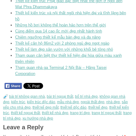
Thiết kế kiến trúc Phật giáo đặc biệt nhất thế giới ở ngôi đền
Wat Phra Dhammakaya
Thiết kế kiến trúc và nội thất ngôi nhà hiện đại và tĩnh lặng bên
hồ
Những hồ bơi không thể hoàn hảo hơn trên thế giới
Cùng điểm qua 14 cao ốc mới đẹp nhất hành tinh
Chiêm ngưỡng thiết kế mẫu bàn đẹp và đa năng
Thiết kế căn hộ 86m2 với 2 phòng ngủ đẹp ngọt ngào
Thiết kế làm đẹp sân vườn với những khối bê tông nhỏ
Tham quan căn biệt thự thiết kế hiện đại hòa giữa màu xanh
thiên nhiên
Tham quan nhà ga Terminal 2 Nội Bài – Hãng Taisei
Corporation
bài trí không gian nhà
,
bài trí ngoại thất
,
bố trí nhà đẹp
,
không gian nhà
đẹp
,
kiến trúc
,
kiến trúc độc đáo
,
mẫu nhà đẹp
,
ngoài thất đẹp
,
nhà đẹp
,
sắp
xếp cho nhà đẹp
,
thiết kế dẹp mắt
,
thiết kế dộc đáo
,
thiết kế đẹp
,
thiết kế kiến
trúc
,
thiết kế ngoại thất
,
thiết kế nhà đẹp
,
trang trí đẹp
,
trang trí ngoại thất
,
trang
trí nhà đẹp
,
xu hướng nhà đẹp
Leave a Reply