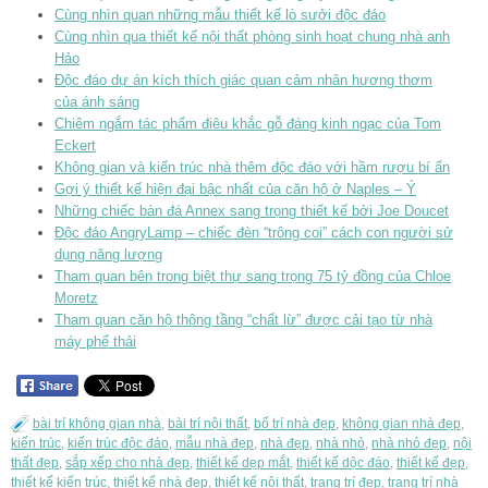
Cùng nhìn quan những mẫu thiết kế lò sưởi độc đáo
Cùng nhìn qua thiết kế nội thất phòng sinh hoạt chung nhà anh
Hảo
Độc đáo dự án kích thích giác quan cảm nhân hương thơm
của ánh sáng
Chiêm ngắm tác phẩm điêu khắc gỗ đáng kinh ngạc của Tom
Eckert
Không gian và kiến trúc nhà thêm độc đáo với hầm rượu bí ẩn
Gợi ý thiết kế hiện đại bậc nhất của căn hộ ở Naples – Ý
Những chiếc bàn đá Annex sang trọng thiết kế bởi Joe Doucet
Độc đáo AngryLamp – chiếc đèn “trông coi” cách con người sử
dụng năng lượng
Tham quan bên trong biệt thự sang trọng 75 tỷ đồng của Chloe
Moretz
Tham quan căn hộ thông tầng “chất lừ” được cải tạo từ nhà
máy phế thải
bài trí không gian nhà
,
bài trí nội thất
,
bố trí nhà đẹp
,
không gian nhà đẹp
,
kiến trúc
,
kiến trúc độc đáo
,
mẫu nhà đẹp
,
nhà đẹp
,
nhà nhỏ
,
nhà nhỏ đẹp
,
nội
thất đẹp
,
sắp xếp cho nhà đẹp
,
thiết kế dẹp mắt
,
thiết kế dộc đáo
,
thiết kế đẹp
,
thiết kế kiến trúc
,
thiết kế nhà đẹp
,
thiết kế nội thất
,
trang trí đẹp
,
trang trí nhà