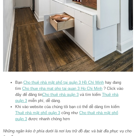
Bạn
Cho thuê nhà mặt phố tại quận 3 Hồ Chí Minh
hay đang
tìm
Cho thue nha mat pho tai quan 3 Ho Chi Minh
? Click vào
đây để đăng tin
Cho thuê nhà quận 3
và tìm kiếm
Thuê nhà
quận 3
miễn phí, dễ dàng.
Khi vào website của chúng tôi bạn có thể dễ dàng tìm kiếm
Thuê nhà mặt phố quận 3
cũng như
Cho thuê nhà mặt phố
quận 3
được nhanh chóng hơn
Những ngăn kéo ở phía dưới là nơi lưu trữ đồ đạc và bát đĩa phục vụ cho