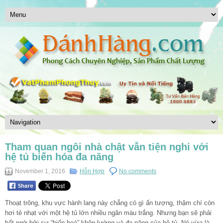
Tham quan ngôi nhà chật vẫn tiện nghi với
hệ tủ biến hóa đa năng
November 1, 2016
Hỗn Hợp
No comments
Thoạt trông, khu vực hành lang này chẳng có gì ấn tượng, thậm chí còn
hơi tẻ nhạt với một hệ tủ lớn nhiều ngăn màu trắng. Nhưng bạn sẽ phải
bất ngờ bởi sự “biến hoá” khôn lường và đa năng của hệ tủ. Nó vừa là