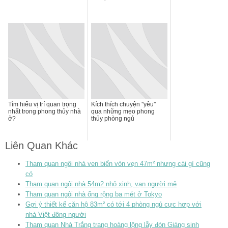
Tìm hiểu vị trí quan trọng
Kích thích chuyện ''yêu''
nhất trong phong thủy nhà
qua những mẹo phong
ở?
thủy phòng ngủ
Liên Quan Khác
Tham quan ngôi nhà ven biển vỏn vẹn 47m² nhưng cái gì cũng
có
Tham quan ngôi nhà 54m2 nhỏ xinh, vạn người mê
Tham quan ngôi nhà ống rộng ba mét ở Tokyo
Gợi ý thiết kế căn hộ 83m² có tới 4 phòng ngủ cực hợp với
nhà Việt đông người
Tham quan Nhà Trắng trang hoàng lộng lẫy đón Giáng sinh