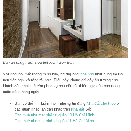
Bàn ăn dạng trượt siêu tiết kiệm diện tích.
Với khối nội thất thông minh này, những ngôi
nhà nhỏ
nhất cũng sẽ trở
nên tiện nghi và rộng rãi hơn. Điều này không chỉ gây ấn tượng cho
khách đến chơi mà còn phục vụ nhu cầu rất thiết thực của bạn trong
cuộc sống hàng ngày.
Bạn có thể tìm kiếm thêm những tin đăng
Nhà đất cho thuê
ở
các quận khác lân cận khác trên
Nhà đất
Số:
Cho thuê nhà mặt phố tại quận 10 Hồ Chí Minh
Cho thuê nhà mặt phố tại quận 11 Hồ Chí Minh