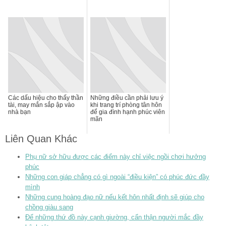
Các dấu hiệu cho thấy thần
Những điều cần phải lưu ý
tài, may mắn sắp ập vào
khi trang trí phòng tân hôn
nhà bạn
để gia đình hạnh phúc viên
mãn
Liên Quan Khác
Phụ nữ sở hữu được các điểm này chỉ việc ngồi chơi hưởng
phúc
Những con giáp chẳng có gì ngoài “điều kiện” có phúc đức đầy
mình
Những cung hoàng đạo nữ nếu kết hôn nhất định sẽ giúp cho
chồng giàu sang
Để những thứ đồ này cạnh giường, cẩn thận người mắc đầy