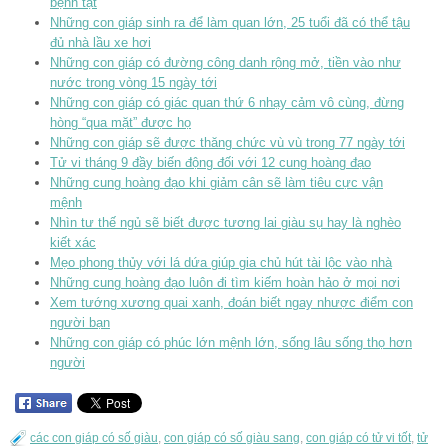
bệnh tật
Những con giáp sinh ra để làm quan lớn, 25 tuổi đã có thể tậu
đủ nhà lầu xe hơi
Những con giáp có đường công danh rộng mở, tiền vào như
nước trong vòng 15 ngày tới
Những con giáp có giác quan thứ 6 nhạy cảm vô cùng, đừng
hòng “qua mặt” được họ
Những con giáp sẽ được thăng chức vù vù trong 77 ngày tới
Tử vi tháng 9 đầy biến động đối với 12 cung hoàng đạo
Những cung hoàng đạo khi giảm cân sẽ làm tiêu cực vận
mệnh
Nhìn tư thế ngủ sẽ biết được tương lai giàu sụ hay là nghèo
kiết xác
Mẹo phong thủy với lá dứa giúp gia chủ hút tài lộc vào nhà
Những cung hoàng đạo luôn đi tìm kiếm hoàn hảo ở mọi nơi
Xem tướng xương quai xanh, đoán biết ngay nhược điểm con
người bạn
Những con giáp có phúc lớn mệnh lớn, sống lâu sống thọ hơn
người
các con giáp có số giàu
,
con giáp có số giàu sang
,
con giáp có tử vi tốt
,
tử