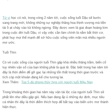
Tử vi
học có nói, trong vòng 2 năm tới, cuộc sống tuổi Dậu sẽ bước
sang trang mới, không những sự nghiệp thăng hoa thịnh vượng mà tiền
tài ồ ạt chảy vào túi không ngừng. Đây được xem là giai đoạn hoàng kim
trong cuộc đời tuổi Dậu, vì vậy việc cần làm chính là nắm bắt thời cơ,
phát huy mọi thế mạnh để sở hữu cuộc sống viên mãn mà nhiều người
mơ ước.
Tuổi Thìn
Có vẻ cuộc sống của người tuổi Thìn gặp khá nhiều thăng trầm, biến cố
tuy nhiên vận số của bạn không phải là quá tệ. Đặc biệt trong hai năm tới
đây là thời điểm để gỡ gạc lại những tổn thất trong thời gian trước và
tích cóp một khoản đáng kể cho tương lai.
Xem Thêm:
Top 5 đá phong thủy hợp với người tuổi Mậu Ngọ
Trong khoảng thời gian hai năm này vận tài lộc của người tuổi Thìn sẽ
phất lên như diều gặp gió. Nếu bạn đang ấp ủ những dự định, mục tiêu
cá nhân thì đây là thời điểm thích hợp để bắt tay vào biến ước mơ thành
hiện thực.