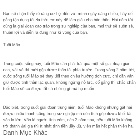
Bạn sẽ nhận thấy rõ ràng cơ hội đến với mình ngày càng nhiều, hãy cố
gắng tận dụng tối đa thời cơ này để làm giàu cho bản thân. Hai năm tới
cũng là giai đoạn cao trào trong sự nghiệp của bạn, mọi thứ sẽ suôn sẻ,
thuận lợi và diễn ra đúng như kì vọng của bạn.
Tuổi Mão
Trong cuộc sống này, tuổi Mão cần phải trải qua một số giai đoạn gian
nan, vất vả thì mới gặp được thần tài phía trước. Trong vòng 2 năm tới,
cuộc sống tuổi Mão sẽ thay đổi theo chiều hướng tích cực, chỉ cần vẫn
giữ được tinh thần lạc quan, không ngừng nỗ lực, cố gắng thì chắc chắn
tuổi Mão sẽ có được tất cả những gì mà họ muốn.
Đặc biệt, trong suốt giai đoạn trung niên, tuổi Mão không những gặt hái
được nhiều thành công trong sự nghiệp mà còn tích góp được khối tài
sản lo lớn. Vốn là người tình cảm, nên 2 năm sau, nếu tuổi Mão không
trở thành đại gia thì ít nhất tình tiền đầy đủ, viên mãn hết phần thiên hạ.
Danh Mục Khác