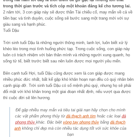
trong thời gian trước và tích cóp một khoản đáng kể cho tương lai.
2 năm tới, 3 con giáp này sẽ được thần Tài chiếu cố, may mắn về cả về
tiền bạc và tình duyên, cuộc sống sẽ bước sang một trang mới với sự
giàu sang và hạnh phúc.
Tuổi Dậu
Trời sinh tuổi Dậu là những người thông minh, lanh lợi, luôn biết xử lý
khéo léo trong mọi tình huống phức tạp. Trong cuộc sống, con giáp này
luôn có trách nhiệm với bản thân mình và những người xung quanh, họ
sống tử tế, biết trước biết sau nên luôn được mọi người yêu mến.
Bên cạnh tuổi Hợi, tuổi Dậu cũng được xem là con giáp được mang
nhiều phúc đức nhất, bất kể gặp khó khăn hoạn nạn đều có quý nhân bên
cạnh giúp đỡ. Trời sinh tuổi Dậu có số mệnh phú quý, nhưng họ sẽ phải
đối mặt với khó khăn trong một giai đoạn nhất định, nếu vượt qua được
thì cuộc đời sẽ lên hương.
Để gặp nhiều may mắn và tiêu tai giải nạn hãy chọn cho mình
các vật phẩm phong thủy từ
đá thạch anh tim
hoặc các loại
đá
phong thủy
khác. Đặc biệt
vòng tay phong thủy
bằng
đá thạch
anh
không chỉ đẹp mà còn nhiều tác dụng tốt với sức khỏe của
bạn