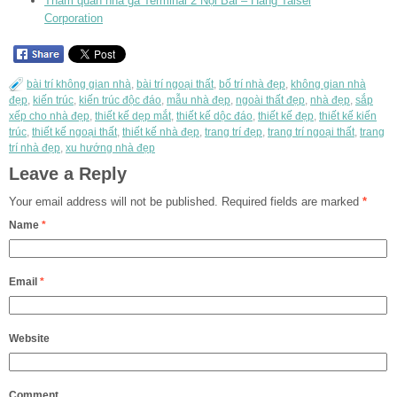
Tham quan nhà ga Terminal 2 Nội Bài – Hãng Taisei
Corporation
bài trí không gian nhà
,
bài trí ngoại thất
,
bố trí nhà đẹp
,
không gian nhà
đẹp
,
kiến trúc
,
kiến trúc độc đáo
,
mẫu nhà đẹp
,
ngoài thất đẹp
,
nhà đẹp
,
sắp
xếp cho nhà đẹp
,
thiết kế dẹp mắt
,
thiết kế dộc đáo
,
thiết kế đẹp
,
thiết kế kiến
trúc
,
thiết kế ngoại thất
,
thiết kế nhà đẹp
,
trang trí đẹp
,
trang trí ngoại thất
,
trang
trí nhà đẹp
,
xu hướng nhà đẹp
Leave a Reply
Your email address will not be published.
Required fields are marked
*
Name
*
Email
*
Website
Comment