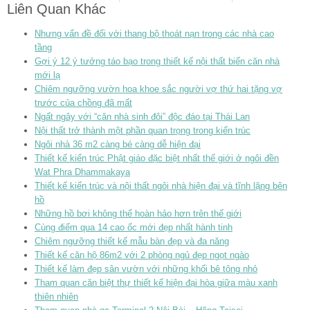
Liên Quan Khác
Nhưng vấn đề đối với thang bộ thoát nạn trong các nhà cao
tầng
Gợi ý 12 ý tưởng táo bạo trong thiết kế nội thất biến căn nhà
mới lạ
Chiêm ngưỡng vườn hoa khoe sắc người vợ thứ hai tặng vợ
trước của chồng đã mất
Ngất ngây với “căn nhà sinh đôi” độc đáo tại Thái Lan
Nội thất trở thành một phần quan trọng trong kiến trúc
Ngôi nhà 36 m2 càng bé càng dễ hiện đại
Thiết kế kiến trúc Phật giáo đặc biệt nhất thế giới ở ngôi đền
Wat Phra Dhammakaya
Thiết kế kiến trúc và nội thất ngôi nhà hiện đại và tĩnh lặng bên
hồ
Những hồ bơi không thể hoàn hảo hơn trên thế giới
Cùng điểm qua 14 cao ốc mới đẹp nhất hành tinh
Chiêm ngưỡng thiết kế mẫu bàn đẹp và đa năng
Thiết kế căn hộ 86m2 với 2 phòng ngủ đẹp ngọt ngào
Thiết kế làm đẹp sân vườn với những khối bê tông nhỏ
Tham quan căn biệt thự thiết kế hiện đại hòa giữa màu xanh
thiên nhiên