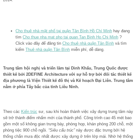
Cho thuê nhà mặt phố tại quận Tân Bình Hồ Chí Minh
hay đang
tìm
Cho thue nha mat pho tai quan Tan Binh Ho Chi Minh
?
Click vào đây để đăng tin
Cho thuê nhà quận Tân Bình
và tìm
kiếm
Thuê nhà quận Tân Bình
miễn phí, dễ dàng.
Trung tâm hội nghị và triển lãm tại Dinh Khẩu, Trung Quốc được
thiết kế bởi 2DEFINE Architecture với sự hỗ trợ bởi đối tác thiết kế
địa phương là Viện Thiết kế đô thị và Kế hoạch Đại Liên. Trung tâm
nằm ở phía Tây bắc của tỉnh Liêu Ninh.
Theo các
Kiến trúc
sư, sau khi hoàn thành việc xây dựng trung tâm này
sẽ trở thành điểm nhấm mới của thành phố. Công trình cao 45 mét bao
gồm một số không gian trưng bày, phòng họp, khán phòng 200 chỗ, một
phòng tiệc 900 chỗ ngồi.
“Siêu cấu trúc”
này được đặc trưng bởi hệ
thống chắn mưa độc nhất được xây dựng ở trên lớp mái. Nhờ hệ thống