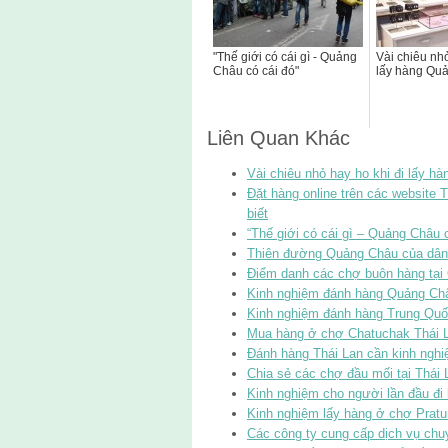
"Thế giới có cái gì - Quảng
Vài chiêu nhỏ
Châu có cái đó"
lấy hàng Qu
Liên Quan Khác
Vài chiêu nhỏ hay ho khi đi lấy h
Đặt hàng online trên các website 
biết
“Thế giới có cái gì – Quảng Châu c
Thiên đường Quảng Châu của dân 
Điểm danh các chợ buôn hàng tại
Kinh nghiệm đánh hàng Quảng Ch
Kinh nghiệm đánh hàng Trung Qu
Mua hàng ở chợ Chatuchak Thái La
Đánh hàng Thái Lan cần kinh nghi
Chia sẻ các chợ đầu mối tại Thái 
Kinh nghiệm cho người lần đầu đi 
Kinh nghiệm lấy hàng ở chợ Prat
Các công ty cung cấp dịch vụ chu