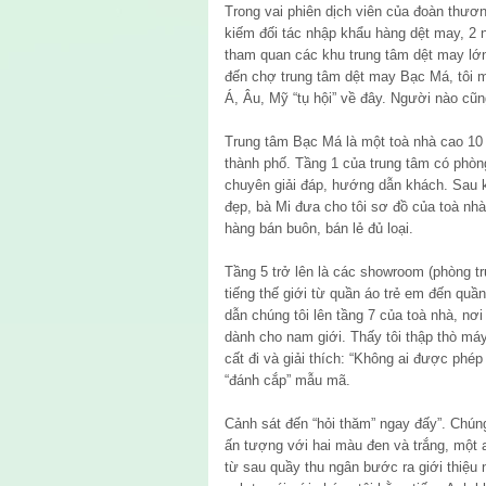
Trong vai phiên dịch viên của đoàn thư
kiếm đối tác nhập khẩu hàng dệt may, 2 n
tham quan các khu trung tâm dệt may lớ
đến chợ trung tâm dệt may Bạc Má, tôi 
Á, Âu, Mỹ “tụ hội” về đây. Người nào cũ
Trung tâm Bạc Má là một toà nhà cao 10 
thành phố. Tầng 1 của trung tâm có phòn
chuyên giải đáp, hướng dẫn khách. Sau kh
đẹp, bà Mi đưa cho tôi sơ đồ của toà nhà.
hàng bán buôn, bán lẻ đủ loại.
Tầng 5 trở lên là các showroom (phòng tr
tiếng thế giới từ quần áo trẻ em đến quần
dẫn chúng tôi lên tầng 7 của toà nhà, n
dành cho nam giới. Thấy tôi thập thò máy 
cất đi và giải thích: “Không ai được phé
“đánh cắp” mẫu mã.
Cảnh sát đến “hỏi thăm” ngay đấy”. Chún
ấn tượng với hai màu đen và trắng, một
từ sau quầy thu ngân bước ra giới thiệu n