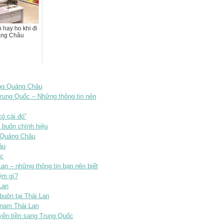
 hay ho khi đi
ảng Châu
àng Quảng Châu
Trung Quốc – Những thông tin nên
ó cái đó”
buôn chính hiệu
 Quảng Châu
âu
ốc
n – những thông tin bạn nên biết
ệm gì?
Lan
buôn tại Thái Lan
unam Thái Lan
yển tiền sang Trung Quốc