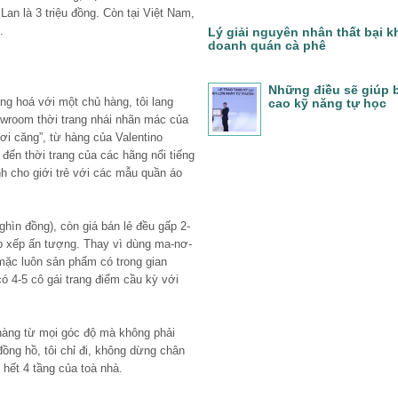
Lan là 3 triệu đồng. Còn tại Việt Nam,
.
Lý giải nguyên nhân thất bại k
doanh quán cà phê
Những điều sẽ giúp 
ng hoá với một chủ hàng, tôi lang
cao kỹ năng tự học
wroom thời trang nhái nhãn mác của
hơi căng”, từ hàng của Valentino
đến thời trang của các hãng nổi tiếng
h cho giới trẻ với các mẫu quần áo
hìn đồng), còn giá bán lẻ đều gấp 2-
p xếp ấn tượng. Thay vì dùng ma-nơ-
ặc luôn sản phẩm có trong gian
ó 4-5 cô gái trang điểm cầu kỳ với
hàng từ mọi góc độ mà không phải
ồng hồ, tôi chỉ đi, không dừng chân
hết 4 tầng của toà nhà.