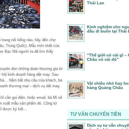
Thái Lan
Kinh nghiệm cho ngư
đầu đi buôn tại Thái
 trang nổi tiếng nào, hãy đến chợ
âu, Trung Quốc). Mẫu mới nhất của
 chợ Bạc Má người ta đã tìm thấy
“Thế giới có cái gì 
Châu có cái đó”
 xuyên đón những đoàn thương gia từ
ơ hội kinh doanh hàng dệt may. Sau
ỉ hả… Nắm bắt nhu cầu của khách, bà
Vài chiêu nhỏ hay ho 
oanh thương mại – dịch vụ dệt may.
hàng Quảng Châu
ỉ cần gọi điện, hoặc email, bà Mi sẽ
ản xuất mẫu sản phẩm đó. Cũng từ
USD được ký kết…
TƯ VẤN CHUYỂN TIỀN
Dịch vụ tư vấn chuyể