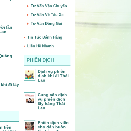
Tư Vấn Vận Chuyển
Tư Vấn Vé Tàu Xe
Tư Vấn Đóng Gói
ời lần
 Lan
Tin Tức Đánh Hàng
Liên Hệ Nhanh
– Quảng
PHIÊN DỊCH
Dịch vụ phiên
dịch khi đi Thái
Lan
khi đi lấy
Cung cấp dịch
vụ phiên dịch
lấy hàng Thái
Lan
Phiên dịch viên
cho dân buôn
n tiền