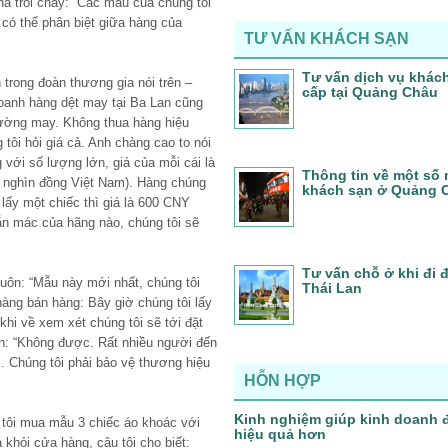
há trôi chảy: “Các mẫu của chúng tôi
 có thể phân biệt giữa hàng của
TƯ VẤN KHÁCH SẠN
Tư vấn dịch vụ khác
 trong đoàn thương gia nói trên –
cấp tại Quảng Châu
oanh hàng dệt may tại Ba Lan cũng
đường may. Không thua hàng hiệu
tôi hỏi giá cả. Anh chàng cao to nói
với số lượng lớn, giá của mỗi cái là
Thông tin về một số 
 nghìn đồng Việt Nam). Hàng chúng
khách sạn ở Quảng 
 lấy một chiếc thì giá là 600 CNY
ắn mác của hãng nào, chúng tôi sẽ
Tư vấn chỗ ở khi đi
luôn: “Mẫu này mới nhất, chúng tôi
Thái Lan
chàng bán hàng: Bây giờ chúng tôi lấy
khi về xem xét chúng tôi sẽ tới đặt
n: “Không được. Rất nhiều người đến
i. Chúng tôi phải bảo vệ thương hiệu
HỖN HỢP
Kinh nghiệm giúp kinh doanh 
 tôi mua mẫu 3 chiếc áo khoác với
hiệu quả hơn
a khỏi cửa hàng, cậu tôi cho biết: