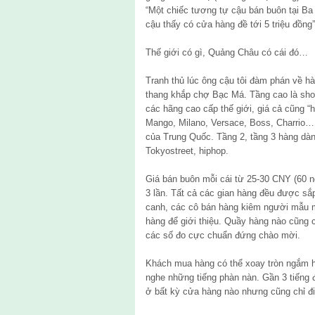
“Một chiếc tương tự cậu bán buôn tại Ba 
cậu thấy có cửa hàng đề tới 5 triệu đồng”
Thế giới có gì, Quảng Châu có cái đó…
Tranh thủ lúc ông cậu tôi đàm phán về hà
thang khắp chợ Bạc Má. Tầng cao là sho
các hãng cao cấp thế giới, giá cả cũng “
Mango, Milano, Versace, Boss, Charrio… 
của Trung Quốc. Tầng 2, tầng 3 hàng dàn
Tokyostreet, hiphop.
Giá bán buôn mỗi cái từ 25-30 CNY (60 ng
3 lần. Tất cả các gian hàng đều được sắ
canh, các cô bán hàng kiêm người mẫu m
hàng để giới thiệu. Quầy hàng nào cũng c
các số đo cực chuẩn đứng chào mời.
Khách mua hàng có thể xoay tròn ngắm 
nghe những tiếng phàn nàn. Gần 3 tiếng đ
ở bất kỳ cửa hàng nào nhưng cũng chỉ đi 