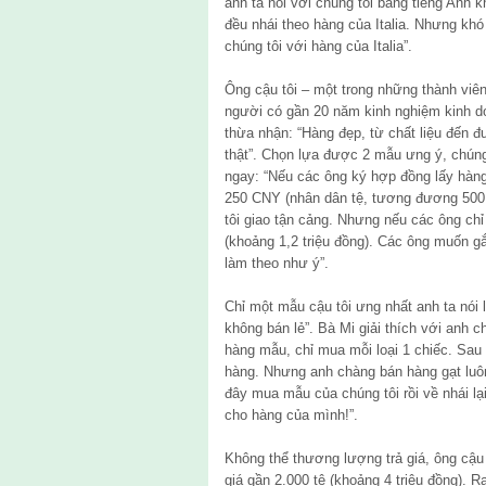
anh ta nói với chúng tôi bằng tiếng Anh k
đều nhái theo hàng của Italia. Nhưng khó
chúng tôi với hàng của Italia”.
Ông cậu tôi – một trong những thành viên
người có gần 20 năm kinh nghiệm kinh d
thừa nhận: “Hàng đẹp, từ chất liệu đến 
thật”. Chọn lựa được 2 mẫu ưng ý, chúng 
ngay: “Nếu các ông ký hợp đồng lấy hàng 
250 CNY (nhân dân tệ, tương đương 500
tôi giao tận cảng. Nhưng nếu các ông chỉ
(khoảng 1,2 triệu đồng). Các ông muốn g
làm theo như ý”.
Chỉ một mẫu cậu tôi ưng nhất anh ta nói 
không bán lẻ”. Bà Mi giải thích với anh 
hàng mẫu, chỉ mua mỗi loại 1 chiếc. Sau 
hàng. Nhưng anh chàng bán hàng gạt luô
đây mua mẫu của chúng tôi rồi về nhái lạ
cho hàng của mình!”.
Không thể thương lượng trả giá, ông cậu
giá gần 2.000 tệ (khoảng 4 triệu đồng). R