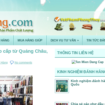
»
 HÀNG
MUA HÀNG GIÚP
DỊCH VỤ TƯ VẤN
TIN TỨC ĐÁ
o cấp từ Quảng Châu,
THÔNG TIN LIÊN HỆ
h Hàng
No comments
KINH NGHIỆM ĐÁNH HÀN
Kinh nghiệm đánh h
Quốc
Chia sẻ các chợ đầu 