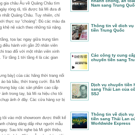
nhanh chóng, an toàn
ơng gia châu Âu về Quảng Châu tìm
Nam sang Trung Quố
gày ròng rã, tôi được bà Mi đưa đi
n nhất Quảng Châu. Tuy nhiên, chỉ
mới thực sự “choáng”: Đủ các màu da
Thông tin về dich vụ
ng khệ nệ xách theo những túi nặng.
tiền Trung Quốc
tầng, tọa lạc ngay giữa trung tâm
g điều hành với gần 20 nhân viên
i trao đổi với một nhân viên xinh
Các công ty cung cấ
 Từ tầng 1 tới tầng 4 là các gian
chuyển tiền sang Tr
ưng bày) của các hãng thời trang nổi
 áo bà bầu, thời trang cưới. Bà Mi
Dịch vụ chuyển tiền
ơi trưng bày các sản phẩm cao cấp
sang Thái Lan của c
ảnh trong tay, bà Mi ra hiệu cho tôi
SSJ
p chụp ảnh ở đây. Các cửa hàng sợ bị
Thông tin về dịch vụ
g tôi vào một showroom được thiết kế
tiền sang Thái Lan c
Worldwide Express
 anh chàng dáng dấp như người mẫu
gay. Sau khi nghe bà Mi giới thiệu,