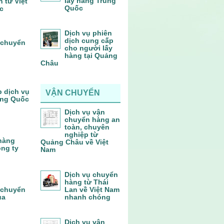
lấy hàng Trung
 từ Việt
Quốc
c
Dịch vụ phiên
dịch cung cấp
 chuyển
cho người lấy
hàng tại Quảng
Châu
p dịch vụ
VẬN CHUYỂN
ung Quốc
Dịch vụ vận
chuyển hàng an
toàn, chuyên
nghiệp từ
 hàng
Quảng Châu về Việt
ông ty
Nam
Dịch vụ chuyển
hàng từ Thái
 chuyển
Lan về Việt Nam
ủa
nhanh chóng
Dịch vụ vận