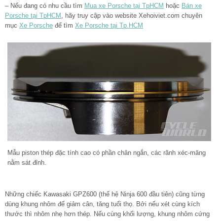
– Nếu đang có nhu cầu tìm
Mua xe Porsche tại TpHCM
hoặc
Bán xe
Porsche tại TpHCM
, hãy truy cập vào website Xehoiviet.com chuyên
mục
Xe Porsche
để tìm
Xe Porsche tại Tp.HCM
Mẫu piston thép đặc tính cao có phần chân ngắn, các rãnh xéc-măng
nằm sát đỉnh.
Những chiếc Kawasaki GPZ600 (thế hệ Ninja 600 đầu tiên) cũng từng
dùng khung nhôm để giảm cân, tăng tuổi thọ. Bởi nếu xét cùng kích
thước thì nhôm nhẹ hơn thép. Nếu cùng khối lượng, khung nhôm cứng