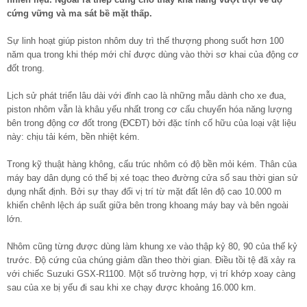
cứng vững và ma sát bề mặt thấp.
Sự linh hoạt giúp piston nhôm duy trì thế thượng phong suốt hơn 100
năm qua trong khi thép mới chỉ được dùng vào thời sơ khai của động cơ
đốt trong.
Lịch sử phát triển lâu dài với đỉnh cao là những mẫu dành cho xe đua,
piston nhôm vẫn là khâu yếu nhất trong cơ cấu chuyển hóa năng lượng
bên trong động cơ đốt trong (ĐCĐT) bởi đặc tính cố hữu của loại vật liệu
này: chịu tải kém, bền nhiệt kém.
Trong kỹ thuật hàng không, cấu trúc nhôm có độ bền mỏi kém. Thân của
máy bay dân dụng có thể bị xé toạc theo đường cửa sổ sau thời gian sử
dụng nhất định. Bởi sự thay đổi vị trí từ mặt đất lên độ cao 10.000 m
khiến chênh lệch áp suất giữa bên trong khoang máy bay và bên ngoài
lớn.
Nhôm cũng từng được dùng làm khung xe vào thập kỷ 80, 90 của thế kỷ
trước. Độ cứng của chúng giảm dần theo thời gian. Điều tồi tệ đã xảy ra
với chiếc Suzuki GSX-R1100. Một số trường hợp, vị trí khớp xoay càng
sau của xe bị yếu đi sau khi xe chạy được khoảng 16.000 km.