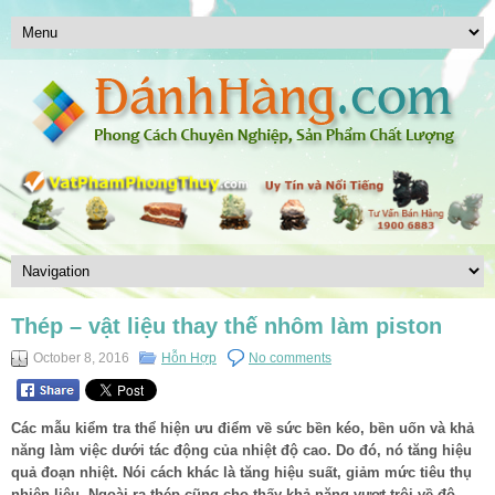
Thép – vật liệu thay thế nhôm làm piston
October 8, 2016
Hỗn Hợp
No comments
Các mẫu kiểm tra thể hiện ưu điểm về sức bền kéo, bền uốn và khả
năng làm việc dưới tác động của nhiệt độ cao. Do đó, nó tăng hiệu
quả đoạn nhiệt. Nói cách khác là tăng hiệu suất, giảm mức tiêu thụ
nhiên liệu. Ngoài ra thép cũng cho thấy khả năng vượt trội về độ