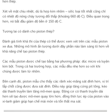
hơn thép.
Xét về mặt chịu nhiệt, dù là hợp kim nhôm – silíc loại tốt nhất cũng chỉ
có nhiệt độ nóng cháy tương đối thấp (khoảng 660 độ C). Điều quan trọng
hơn, nó bắt đầu giảm độ bền ở 150 độ C.
Tương lai có dành cho piston thép?
Đánh giá tính khả thi của thép có thể được xem xét trên các mẫu piston
xe đua. Những mô hình ấn tượng dưới đây phần nào làm sáng tỏ hơn về
khả năng chế tạo piston thép.
Các mẫu piston được chế tạo bằng hai phương pháp: đúc micro và luyện
kim bột. Trong cả hai trường hợp, các mẫu đều nhẹ hơn so với khi
chúng được làm từ nhôm.
Bên cạnh đó, piston mẫu cho thấy các rãnh xéc-măng sát đỉnh hơn, vị trí
lắp chốt cũng được đưa sát đỉnh. Điều này giúp tăng cứng pít tông, kéo
dài thanh truyền làm tăng mô-men quay. Động cơ có thanh truyền dài
hơn sẽ tạo được mô-men quay lớn hơn, đồng thời lực ép của piston vào
xi-lanh giảm giúp hạn chế mài mòn và tổn thất ma sát.