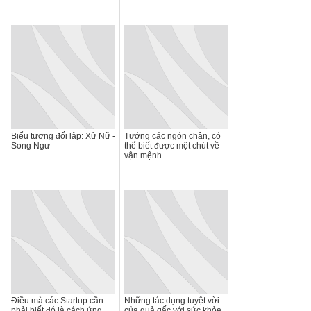
Biểu tượng đối lập: Xử Nữ -
Tướng các ngón chân, có
Song Ngư
thể biết được một chút về
vận mệnh
Điều mà các Startup cần
Những tác dụng tuyệt vời
phải biết đó là cách ứng
của quả gấc với sức khỏe