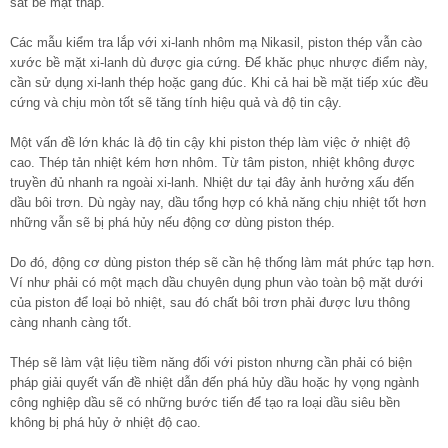
sát bề mặt thấp.
Các mẫu kiểm tra lắp với xi-lanh nhôm mạ Nikasil, piston thép vẫn cào
xước bề mặt xi-lanh dù được gia cứng. Để khăc phục nhược điểm này,
cần sử dụng xi-lanh thép hoặc gang đúc. Khi cả hai bề mặt tiếp xúc đều
cứng và chịu mòn tốt sẽ tăng tính hiệu quả và độ tin cậy.
Một vấn đề lớn khác là độ tin cậy khi piston thép làm việc ở nhiệt độ
cao. Thép tản nhiệt kém hơn nhôm. Từ tâm piston, nhiệt không được
truyền đủ nhanh ra ngoài xi-lanh. Nhiệt dư tại đây ảnh hưởng xấu đến
dầu bôi trơn. Dù ngày nay, dầu tổng hợp có khả năng chịu nhiệt tốt hơn
những vẫn sẽ bị phá hủy nếu động cơ dùng piston thép.
Do đó, động cơ dùng piston thép sẽ cần hệ thống làm mát phức tạp hơn.
Ví như phải có một mạch dầu chuyên dụng phun vào toàn bộ mặt dưới
của piston để loại bỏ nhiệt, sau đó chất bôi trơn phải được lưu thông
càng nhanh càng tốt.
Thép sẽ làm vật liệu tiềm năng đối với piston nhưng cần phải có biện
pháp giải quyết vấn đề nhiệt dẫn đến phá hủy dầu hoặc hy vọng ngành
công nghiệp dầu sẽ có những bước tiến để tạo ra loại dầu siêu bền
không bị phá hủy ở nhiệt độ cao.