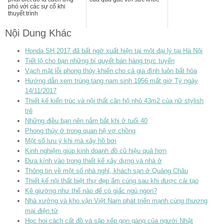
phó với các sự cố khi
thuyết trình
Nội Dung Khác
Honda SH 2017 đã bất ngờ xuất hiện tại một đại lý tại Hà Nội
Tiết lộ cho bạn những bí quyết bán hàng trực tuyến
Vạch mặt lỗi phong thủy khiến cho cả gia đình luôn bất hòa
Hướng dẫn xem trùng tang nam sinh 1956 mất giờ Tý ngày
14/11/2017
Thiết kế kiến trúc và nội thất căn hộ nhỏ 43m2 của nữ stylish
trẻ
Những điều bạn nên nắm bắt khi ở tuổi 40
Phong thủy ở trong quan hệ vợ chồng
Một số lưu ý khi mà xây hồ bơi
Kinh nghiệm giúp kinh doanh đồ cũ hiệu quả hơn
Đưa kính vào trong thiết kế xây dựng và nhà ở
Thông tin về một số nhà nghỉ, khách sạn ở Quảng Châu
Thiết kế nội thất biệt thự đẹp ấm cúng sau khi được cải tạo
Kê giường như thế nào để có giấc ngủ ngon?
Nhà xưởng và kho vận Việt Nam phát triển mạnh cùng thương
mại điện tử
Học hoi cách cất đồ và sặp xếp gọn gàng của người Nhật