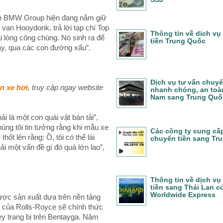
oàn BMW Group hiện đang nắm giữ
van Hooydonk, trả lời tạp chí Top
Thông tin về dich vụ
i lòng công chúng. Nó sinh ra để
tiền Trung Quốc
ày, qua các con đường xấu”.
Dịch vụ tư vấn chuyể
n xe hơi
, truy cập ngay website
nhanh chóng, an toàn
Nam sang Trung Quố
 là một con quái vật bán tải”,
úng tôi tin tưởng rằng khi mẫu xe
Các công ty cung cấ
ốt lên rằng: Ồ, tôi có thể lái
chuyển tiền sang Tr
i một vấn đề gì đó quá lớn lao”,
Thông tin về dịch vụ
tiền sang Thái Lan c
Worldwide Express
ợc sản xuất dựa trên nền tảng
 của Rolls-Royce sẽ chính thức
ey trang bị trên Bentayga. Năm