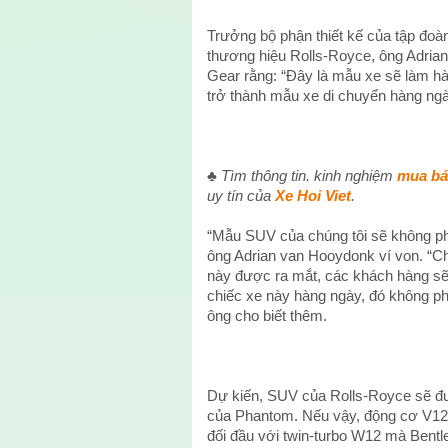
Trưởng bộ phận thiết kế của tập đ
thương hiệu Rolls-Royce, ông Adrian 
Gear rằng: “Đây là mẫu xe sẽ làm hà
trở thành mẫu xe di chuyển hàng ng
♣
Tìm thông tin. kinh nghiệm
mua bá
uy tín của
Xe Hoi Viet
.
“Mẫu SUV của chúng tôi sẽ không phải
ông Adrian van Hooydonk ví von. “Ch
này được ra mắt, các khách hàng sẽ th
chiếc xe này hàng ngày, đó không phả
ông cho biết thêm.
Dự kiến, SUV của Rolls-Royce sẽ đư
của Phantom. Nếu vậy, động cơ V12
đối đầu với twin-turbo W12 mà Bentl