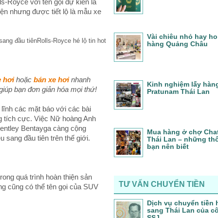
s-Royce với tên gọi dự kiến là
iện nhưng được tiết lộ là mẫu xe
Vài chiêu nhỏ hay ho 
Rolls-Royce hé lộ tin hot
hàng Quảng Châu
 hơi
hoặc
bán xe hơi
nhanh
Kinh nghiệm lấy hàn
giúp bạn đơn giản hóa mọi thứ!
Pratunam Thái Lan
lĩnh các mặt báo với các bài
g tích cực. Việc Nữ hoàng Anh
Bentley Bentayga càng cộng
Mua hàng ở chợ Cha
sang đầu tiên trên thế giới.
Thái Lan – những thô
bạn nên biết
rong quá trình hoàn thiện sản
TƯ VẤN CHUYỂN TIỀN
g cũng có thể tên gọi của SUV
Dịch vụ chuyển tiền
sang Thái Lan của c
SSJ