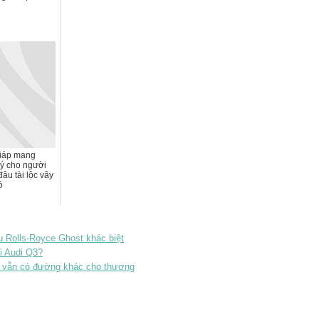
iáp mang
ý cho người
đâu tài lộc vây
ó
 Rolls-Royce Ghost khác biệt
i Audi Q3?
 vẫn có đường khác cho thương