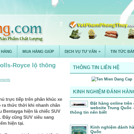
»
 HÀNG
MUA HÀNG GIÚP
DỊCH VỤ TƯ VẤN
TIN TỨC ĐÁ
olls-Royce lộ thông
THÔNG TIN LIÊN HỆ
ments
KINH NGHIỆM ĐÁNH HÀN
thủ trực tiếp trên phân khúc xe
Đặt hàng online trên
ỏ ra thức thời khi nhanh chân
website Trung Quốc
 Bentayga hiện là chiếc SUV
thông tin nên biết
g. Đây cũng SUV siêu sang
iểm hiện tại.
Kinh nghiệm đánh h
Quốc