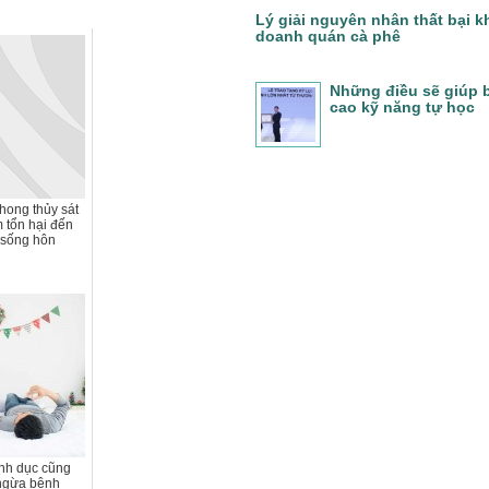
Lý giải nguyên nhân thất bại k
doanh quán cà phê
Những điều sẽ giúp 
cao kỹ năng tự học
hong thủy sát
àm tổn hại đến
 sống hôn
ình dục cũng
 ngừa bệnh