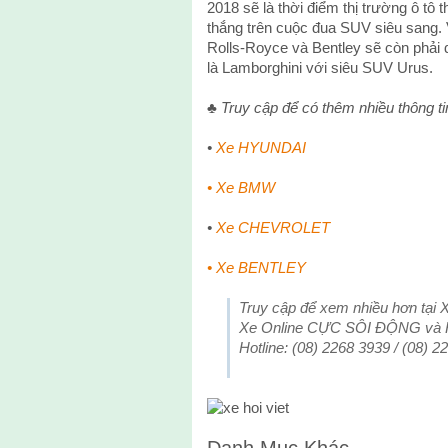
2018 sẽ là thời điểm thị trường ô tô 
thắng trên cuộc đua SUV siêu sang. V
Rolls-Royce và Bentley sẽ còn phải
là Lamborghini với siêu SUV Urus.
♣
Truy cập để có thêm nhiều thông ti
•
Xe HYUNDAI
•
Xe BMW
•
Xe CHEVROLET
•
Xe BENTLEY
Truy cập để xem nhiều hơn tại
Xe Online CỰC SÔI ĐỘNG và
Hotline: (08) 2268 3939 / (08) 
Danh Mục Khác