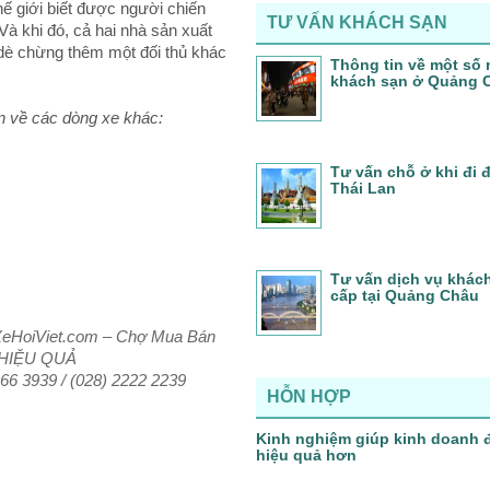
thế giới biết được người chiến
TƯ VẤN KHÁCH SẠN
à khi đó, cả hai nhà sản xuất
 dè chừng thêm một đối thủ khác
Thông tin về một số 
khách sạn ở Quảng 
n về các dòng xe khác:
Tư vấn chỗ ở khi đi
Thái Lan
Tư vấn dịch vụ khác
cấp tại Quảng Châu
 XeHoiViet.com – Chợ Mua Bán
 HIỆU QUẢ
2266 3939 / (028) 2222 2239
HỖN HỢP
Kinh nghiệm giúp kinh doanh 
hiệu quả hơn