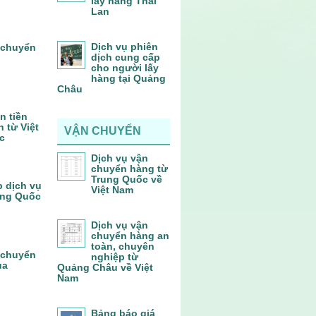
lấy hàng Thái
Lan
Dịch vụ phiên
 chuyển
dịch cung cấp
cho người lấy
hàng tại Quảng
Châu
n tiền
 từ Việt
VẬN CHUYỂN
c
Dịch vụ vận
chuyển hàng từ
Trung Quốc về
p dịch vụ
Việt Nam
ung Quốc
Dịch vụ vận
chuyển hàng an
toàn, chuyên
 chuyển
nghiệp từ
ủa
Quảng Châu về Việt
Nam
Bảng báo giá