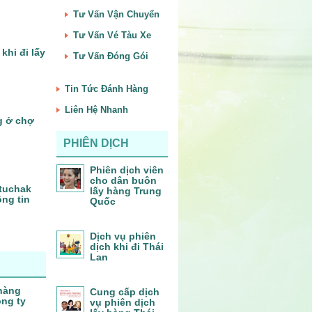
Tư Vấn Vận Chuyển
Tư Vấn Vé Tàu Xe
khi đi lấy
Tư Vấn Đóng Gói
Tin Tức Đánh Hàng
Liên Hệ Nhanh
g ở chợ
PHIÊN DỊCH
Phiên dịch viên
cho dân buôn
tuchak
lấy hàng Trung
ng tin
Quốc
Dịch vụ phiên
dịch khi đi Thái
Lan
 hàng
Cung cấp dịch
ông ty
vụ phiên dịch