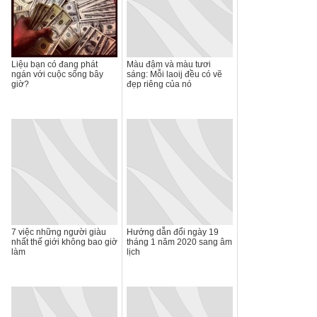
Liệu bạn có đang phát
Màu đậm và màu tươi
ngán với cuộc sống bây
sáng: Mỗi laoij đều có vẽ
giờ?
đẹp riêng của nó
7 việc những người giàu
Hướng dẫn đổi ngày 19
nhất thế giới không bao giờ
tháng 1 năm 2020 sang âm
làm
lịch