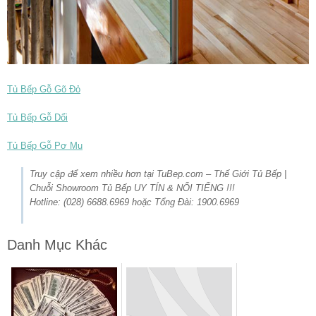
Tủ Bếp Gỗ Gõ Đỏ
Tủ Bếp Gỗ Dổi
Tủ Bếp Gỗ Pơ Mu
Truy cập để xem nhiều hơn tại TuBep.com – Thế Giới Tủ Bếp |
Chuỗi Showroom Tủ Bếp UY TÍN & NỔI TIẾNG !!!
Hotline: (028) 6688.6969 hoặc Tổng Đài: 1900.6969
Danh Mục Khác