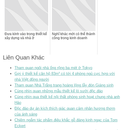
Đưa kính vào trong thiết kế
Nghĩ khác mới có thể thành
xây dựng và nhà ở
công trong kinh doanh
Liên Quan Khác
Tham quan ngôi nhà ống rộng ba mét ở Tokyo
Gợi ý thiết kế căn hộ 83m² có tới 4 phòng ngủ cực hợp với
nhà Việt đông người
Tham quan Nhà Trắng trang hoàng lộng lẫy đón Giáng sinh
Cùng nhìn quan những mẫu thiết kế lò sưởi độc đáo
Cùng nhìn qua thiết kế nội thất phòng sinh hoạt chung nhà anh
Hảo
Độc đáo dự án kích thích giác quan cảm nhân hương thơm
của ánh sáng
Chiêm ngắm tác phẩm điêu khắc gỗ đáng kinh ngạc của Tom
Eckert