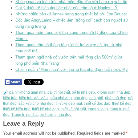
Không gian và kiến trúc nhà thêm độc đáo với hầm rượu bí ẩn
Gợi ý thiết kế hiện đại bậc nhất của căn hộ ở Naples – Ý
Những chiếc bàn đá Annex sang trọng thiết kế bởi Joe Doucet
Độc đáo AngryLamp – chiếc đèn “trông coi” cách con người sử
dụng năng lượng
Tham quan bên trong biệt thự sang trọng 75 tỷ đồng của Chloe
Moretz
Tham quan căn hộ thông tầng “chất lừ” được cải tạo từ nhà
máy phế thải
Tham quan ngôi nhà có vườn trên mái rộng gần 500m² giữa
lòng phố biển Nha Trang
Chiêm ngắm “Mãn nhãn” với những tòa nhà đẹp nhất nước Mỹ
bài trí không gian nhà
,
bài trí nội thất
,
bố trí nhà đẹp
,
không gian nhà đẹp
,
kiến trúc
,
kiến trúc độc đáo
,
mẫu nhà đẹp
,
nhà đẹp
,
nhà phố
,
nhà phố đẹp
,
nội
thất đẹp
,
sắp xếp cho nhà đẹp
,
thiết kế dẹp mắt
,
thiết kế dộc đáo
,
thiết kế đẹp
,
thiết kế kiến trúc
,
thiết kế nhà đẹp
,
thiết kế nội thất
,
trang trí đẹp
,
trang trí nhà
đẹp
,
Trang trí nội thất
,
xu hướng nhà đẹp
Leave a Reply
Your email address will not be published.
Required fields are marked
*