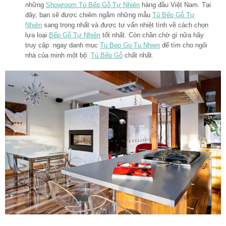
những
Showroom Tủ Bếp Gỗ Tự Nhiên
hàng đầu Việt Nam. Tại
đây, bạn sẽ được chiêm ngắm những mẫu
Tủ Bếp Gỗ Tự
Nhiên
sang trọng nhất và được tư vấn nhiệt tình về cách chọn
lựa loại
Bếp Gỗ Tự Nhiên
tốt nhất. Còn chần chờ gì nữa hãy
truy cập ngay danh mục
Tu Bep Go Tu Nhien
để tìm cho ngôi
nhà của minh một bộ
Tủ Bếp Gỗ
chất nhất.