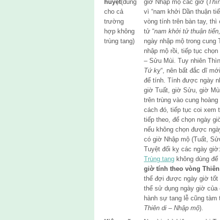
huyệt
(dùng
giờ Nhập mộ các giờ (
Thì
cho cả
vì “nam khởi Dần thuận tiế
trường
vòng tính trên bàn tay, th
hợp không
tử “
nam khởi tử thuận tiến,
trùng tang)
ngày nhập mộ trong cung 
nhập mộ rồi, tiếp tục chọ
– Sửu Mùi. Tuy nhiên Thìn
Tứ kỵ
“, nên bất đắc dĩ mớ
để tính. Tính được ngày n
giờ Tuất, giờ Sửu, giờ Mù
trên trùng vào cung hoàng
cách đó, tiếp tục coi xem 
tiếp theo, để chọn ngày gi
nếu không chọn được ngày
có giờ Nhập mộ (Tuất, Sửu
Tuyệt đối kỵ các ngày giờ
Trùng tang
không dùng để 
giờ tính theo vòng Thiên
thể đợi được ngày giờ tốt 
thể sử dụng ngày giờ của 
hành sự tang lễ cũng tàm
Thiên di – Nhập mộ
).