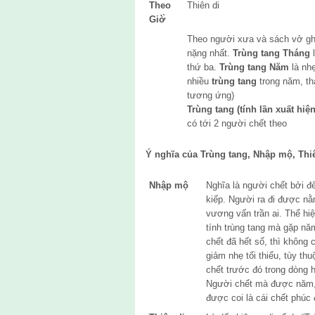
Theo
Thiên di
Giờ̀
Theo người xưa và sách vở ghi
nặng nhất.
Trùng tang Tháng
l
thứ ba.
Trùng tang Năm
là nhẹ
nhiều
trùng tang
trong năm, th
tương ứng)
Trùng tang (tính lần xuất hiện
có tới 2 người chết theo
Ý nghĩa của Trùng tang, Nhập mộ, Thi
Nhập mộ
Nghĩa là người chết bởi đ
kiếp. Người ra đi được nằ
vương vấn trần ai. Thể hiệ
tính trùng tang mà gặp nă
chết đã hết số, thì không
giảm nhẹ tối thiểu, tùy th
chết trước đó trong dòng 
Người chết mà được năm, 
được coi là cái chết phúc