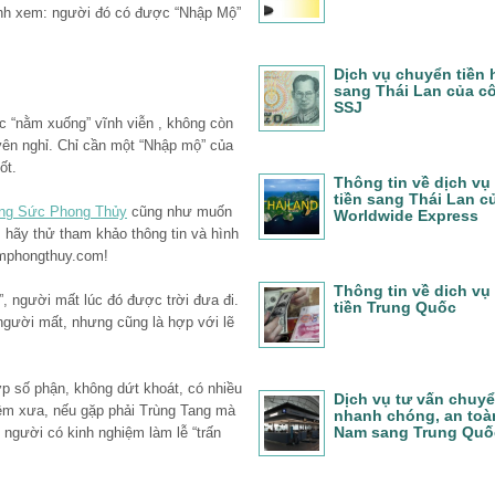
tính xem: người đó có được “Nhập Mộ”
Dịch vụ chuyển tiền
sang Thái Lan của c
SSJ
ợc “nằm xuống” vĩnh viễn , không còn
 yên nghỉ. Chỉ cần một “Nhập mộ” của
ốt.
Thông tin về dịch vụ
tiền sang Thái Lan c
ng Sức Phong Thủy
cũng như muốn
Worldwide Express
, hãy thử tham khảo thông tin và hình
mphongthuy.com!
Thông tin về dich vụ
nh”, người mất lúc đó được trời đưa đi.
tiền Trung Quốc
gười mất, nhưng cũng là hợp với lẽ
hợp số phận, không dứt khoát, có nhiều
Dịch vụ tư vấn chuyể
iệm xưa, nếu gặp phải Trùng Tang mà
nhanh chóng, an toàn
Nam sang Trung Quố
 người có kinh nghiệm làm lễ “trấn