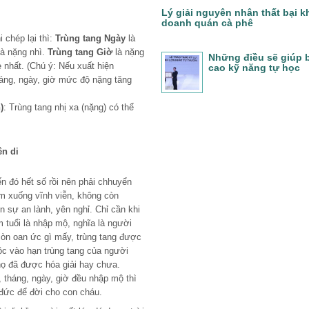
Lý giải nguyên nhân thất bại k
doanh quán cà phê
 chép lại thì:
Trùng tang Ngày
là
à nặng nhì.
Trùng tang Giờ
là nặng
Những điều sẽ giúp 
 nhất. (Chú ý: Nếu xuất hiện
cao kỹ năng tự học
áng, ngày, giờ mức độ nặng tăng
)
: Trùng tang nhị xa (nặng) có thể
ên di
ến đó hết số rồi nên phải chhuyển
m xuống vĩnh viễn, không còn
n sự an lành, yên nghỉ. Chỉ cần khi
m tuổi là nhập mộ, nghĩa là người
 còn oan ức gì mấy, trùng tang được
uộc vào hạn trùng tang của người
họ đã được hóa giải hay chưa.
tháng, ngày, giờ đều nhập mộ thì
 đức để đời cho con cháu.