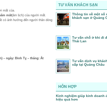
TƯ VẤN KHÁCH SẠN
i mất của.
Thông tin về một số 
ăm mất
(âm lịch) của người mất.
khách sạn ở Quảng 
ất có ảnh hưởng đến người thân dòng
Tư vấn chỗ ở khi đi
Thái Lan
h) – ngày: Đinh Tỵ – tháng: Ất
Tư vấn dịch vụ khác
cấp tại Quảng Châu
HỖN HỢP
Kinh nghiệm giúp kinh doanh 
hiệu quả hơn