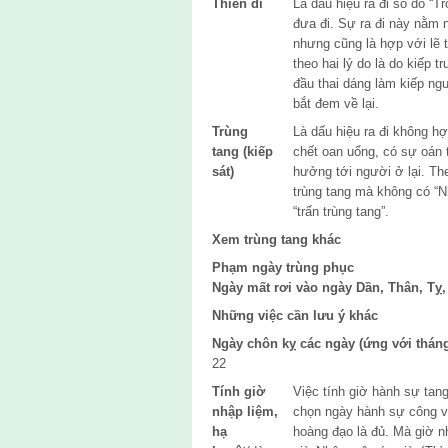
Thiên di
Là dấu hiệu ra đi số do “T
đưa đi. Sự ra đi này nằm
nhưng cũng là hợp với lẽ 
theo hai lý do là do kiếp t
đầu thai dáng làm kiếp ngườ
bắt đem về lại.
Trùng
Là dấu hiệu ra đi không h
tang (kiếp
chết oan uổng, có sự oán 
sát)
hưởng tới người ở lại. Th
trùng tang mà không có “N
“trấn trùng tang”.
Xem trùng tang khác
Phạm ngày trùng phục
Ngày mất rơi vào ngày Dần, Thân, Tỵ,
Những việc cần lưu ý khác
Ngày chôn kỵ các ngày (ứng với tháng
22
Tính giờ
Việc tính giờ hành sự tan
nhập liệm,
chọn ngày hành sự công v
hạ
hoàng đạo là đủ. Mà giờ n