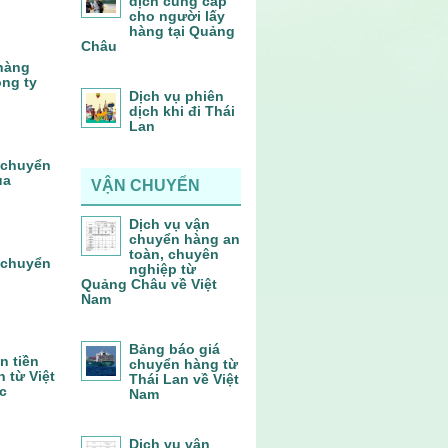
dịch cung cấp
cho người lấy
hàng tại Quảng
Châu
 hàng
ông ty
Dịch vụ phiên
dịch khi đi Thái
Lan
 chuyển
ủa
VẬN CHUYỂN
Dịch vụ vận
chuyển hàng an
toàn, chuyên
 chuyển
nghiệp từ
Quảng Châu về Việt
Nam
Bảng báo giá
n tiền
chuyển hàng từ
 từ Việt
Thái Lan về Việt
c
Nam
Dịch vụ vận