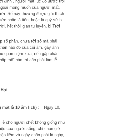
rời định”, người mất lúc đó được trời
 ngoài mong muốn của người mất,
trời. Số này thường được giải thích
rước hoặc là tiên, hoặc là quỷ sứ bị
i, hết thời gian tu luyện, bị Trời
ợp số phận, chưa tới số mà phải
thán nào đó của cõi âm, gây ảnh
eo quan niệm xưa, nếu gặp phải
hập mộ” nào thì cần phải làm lễ
 Hợi
 mất là 10 âm lịch)
: Ngày 10,
g lễ cho người chết không giống như
iệc của người sống, chỉ chọn giờ
hập liệm và ngày chôn phải là ngày,