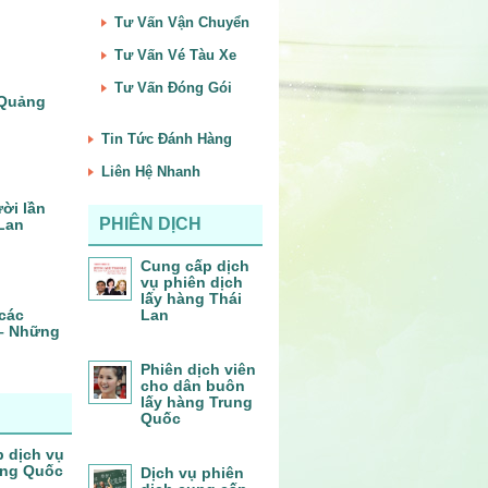
Tư Vấn Vận Chuyển
Tư Vấn Vé Tàu Xe
Tư Vấn Đóng Gói
– Quảng
Tin Tức Đánh Hàng
Liên Hệ Nhanh
ời lần
PHIÊN DỊCH
 Lan
Cung cấp dịch
vụ phiên dịch
lấy hàng Thái
 các
Lan
 – Những
Phiên dịch viên
cho dân buôn
lấy hàng Trung
Quốc
p dịch vụ
ung Quốc
Dịch vụ phiên