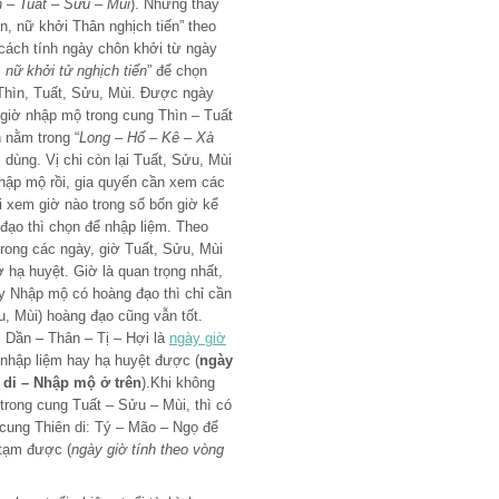
n – Tuất – Sửu – Mùi
). Nhưng thay
n, nữ khởi Thân nghịch tiến” theo
ì cách tính ngày chôn khởi từ ngày
 nữ khởi tử nghịch tiến
” để chọn
Thìn, Tuất, Sửu, Mùi. Được ngày
n giờ nhập mộ trong cung Thìn – Tuất
 nằm trong “
Long – Hổ – Kê – Xà
i dùng. Vị chi còn lại Tuất, Sửu, Mùi
hập mộ rồi, gia quyến cần xem các
i xem giờ nào trong số bốn giờ kể
 đạo thì chọn để nhập liệm. Theo
trong các ngày, giờ Tuất, Sửu, Mùi
ờ hạ huyệt. Giờ là quan trọng nhất,
 Nhập mộ có hoàng đạo thì chỉ cần
, Mùi) hoàng đạo cũng vẫn tốt.
: Dần – Thân – Tị – Hợi là
ngày giờ
nhập liệm hay hạ huyệt được (
ngày
 di – Nhập mộ ở trên
).Khi không
trong cung Tuất – Sửu – Mùi, thì có
cung Thiên di: Tý – Mão – Ngọ để
 tạm được (
ngày giờ tính theo vòng