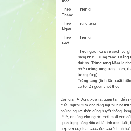
mất
Theo
Thiên di
Tháng
Theo
Trùng tang
Ngày
Theo
Thiên di
Giờ̀
Theo người xưa và sách vở ghi
nặng nhất.
Trùng tang Tháng
l
thứ ba.
Trùng tang Năm
là nhẹ
nhiều
trùng tang
trong năm, th
tương ứng)
Trùng tang (tính lần xuất hiện
có tới 2 người chết theo
Dân gian Á Đông xưa rất quan tâm đến
n
mất. Người xưa cho rằng người ruột thịt
những người thân cùng huyết thống đang 
tế lễ, an táng cho người mới ra đi vào cõ
quan trọng hàng đầu đó là tính xem tuổi,
hợp với quy luật cuộc đời của “chính họ