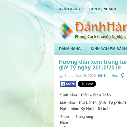
ĐÁNH HÀNG
LIÊN HỆ NHANH
ĐÁNH HÀNG
KINH NGHIỆM ĐÁNH
Hướng dẫn xem trùng ta
giờ Tý ngày 20/10/2019
September 19, 2016
Hỗn Hợp
Sinh năm :
1956 – Bính Thân
Mất năm :
16-11-2019, (Giờ: Tý (23h-01
Hợi – năm: Kỷ Hợi) – 64 tuổi
Theo
Trùng tang
Năm