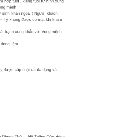
 hợp tuổi , kiêng tuổi từ hình xung
Vong mệnh .
ứ sinh Nhân ngoại ( Người khách
u – Tỵ không được có mặt khi khâm
Bát trạch xung khắc với Vong mệnh
 đang liệm .
uy
được cập nhật rất đa dạng và
ẩm Phong Thủy – Hệ Thống Cửa Hàng