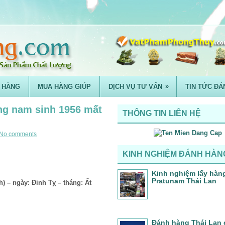
»
 HÀNG
MUA HÀNG GIÚP
DỊCH VỤ TƯ VẤN
TIN TỨC ĐÁ
ng nam sinh 1956 mất
THÔNG TIN LIÊN HỆ
No comments
KINH NGHIỆM ĐÁNH HÀN
Kinh nghiệm lấy hàn
Pratunam Thái Lan
h) – ngày: Đinh Tỵ – tháng: Ất
Đánh hàng Thái Lan 