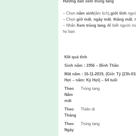
Hướng dẫn xem trùng tang
– Chọn
năm sinh
(âm lịch),
giới tính
ngườ
– Chọn
giờ mất
,
ngày mất
,
tháng mất
,
n
– Nhấn
Xem trùng tang
để biết người m
họ bạn.
Kết quả tính
Sinh năm :
1956 – Bính Thân
Mất năm :
16-11-2019, (Giờ: Tý (23h-01
Hợi – năm: Kỷ Hợi) – 64 tuổi
Theo
Trùng tang
Năm
mất
Theo
Thiên di
Tháng
Theo
Trùng tang
Ngày