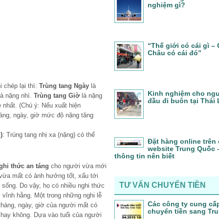
nghiệm gì?
“Thế giới có cái gì 
Châu có cái đó”
 chép lại thì:
Trùng tang Ngày
là
Kinh nghiệm cho ngư
à nặng nhì.
Trùng tang Giờ
là nặng
đầu đi buôn tại Thái
 nhất. (Chú ý: Nếu xuất hiện
áng, ngày, giờ mức độ nặng tăng
)
: Trùng tang nhị xa (nặng) có thể
Đặt hàng online trên
website Trung Quốc
thông tin nên biết
ghi thức an táng
cho người vừa mới
 vừa mất có ảnh hưởng tốt, xấu tới
TƯ VẤN CHUYỂN TIỀN
sống. Do vậy, họ có nhiều nghi thức
i vĩnh hằng. Một trong những nghi lễ
Các công ty cung cấ
 tháng, ngày, giờ của người mất có
chuyển tiền sang Tr
” hay không. Dựa vào tuổi của người