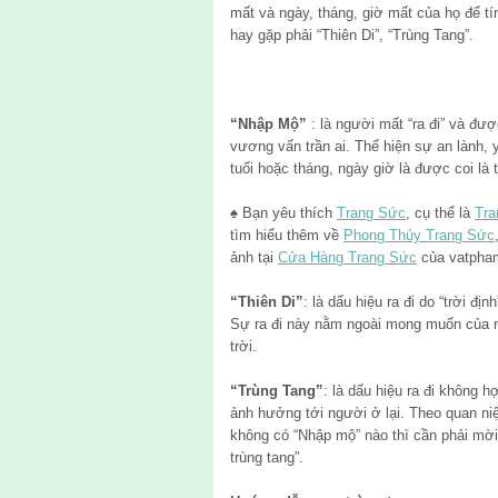
mất và ngày, tháng, giờ mất của họ để 
hay gặp phải “Thiên Di”, “Trùng Tang”.
“Nhập Mộ”
: là người mất “ra đi” và đư
vương vấn trần ai. Thể hiện sự an lành,
tuổi hoặc tháng, ngày giờ là được coi là t
♠ Bạn yêu thích
Trang Sức
, cụ thể là
Tra
tìm hiểu thêm về
Phong Thủy Trang Sức
ảnh tại
Cửa Hàng Trang Sức
của vatpha
“Thiên Di”
: là dấu hiệu ra đi do “trời đị
Sự ra đi này nằm ngoài mong muốn của n
trời.
“Trùng Tang”
: là dấu hiệu ra đi không 
ảnh hưởng tới người ở lại. Theo quan n
không có “Nhập mộ” nào thì cần phải mời
trùng tang”.