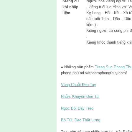
Kiêng cữ
Người nhà kiêng người Tam
khi nhập
, kiêng tuổi lục Hình với 
liệm
Kỵ Long – Hổ – Kê – Xà t
các tuổi Thìn – Dần – Dậ
liệm ) .
Kiêng người có cung phi 
.
Kiêng khóc thành tiếng khi
♠ Những sản phẩm
Trang Suc Phong Th
phong phú tại vatphamphongthuy.com!
Vòng Chuỗi Đeo Tay
Nhẫn, Khuyên Đeo Tai
Ngọc Bội Dây Treo
Bỏ Túi, Đeo Thắt Lưng
Truy cập để xem nhiều hơn tại Vật Ph