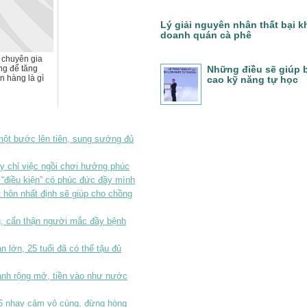
Lý giải nguyên nhân thất bại k
doanh quán cà phê
 chuyên gia
ng để tăng
Những điều sẽ giúp 
n hàng là gì
cao kỹ năng tự học
một bước lên tiên, sung sướng đủ
 chỉ việc ngồi chơi hưởng phúc
 “điều kiện” có phúc đức đầy mình
hôn nhất định sẽ giúp cho chồng
, cẩn thận người mắc đầy bệnh
 lớn, 25 tuổi đã có thể tậu đủ
nh rộng mở, tiền vào như nước
 6 nhạy cảm vô cùng, đừng hòng