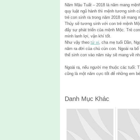
Năm Mậu Tuất – 2018 là năm mang mệnh
quy luật ngũ hành thì mệnh tương sinh 
trẻ con sinh ra trong năm 2018 sẽ man
Thủy sẽ tương sinh với con trẻ mệnh Mộ
đẩy sự phát triển của mệnh Mộc. Trẻ con
minh lanh lợi, vận khí tốt.
Như vậy theo
tử vi
, cha mẹ tuổi Dần, Ng
năm ra đời của chú cún con. Ngoài ra bố
thể sinh con vào năm này sẽ mang về nhi
Ngoài ra, nếu người mẹ thuộc các tuổi: 
cũng là một năm cực tốt để những em bé 
Danh Mục Khác