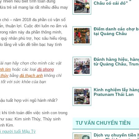
uy nhiên nếu biết tính toán đúng
Châu có cái đó”
đứa trẻ sẽ mang lại rất nhiều điều may
on chó – năm 2018 đa phần có vận số
n, thuận lợi. Cuộc đời luôn no ấm và
Điểm danh các chợ 
 trong năm này đa phần thông minh,
tại Quảng Châu
u quý nhân phù trợ, học sâu hiểu rộng,
o lắng về vấn đề tiền bạc hay tình
Đánh hàng hiệu, hàn
iải nạn hãy chọn cho mình các vật
từ Quảng Châu, Tru
nh tim
hoặc các loại
đá phong
 thủy
bằng
đá thạch anh
không chỉ
 tốt với sức khỏe của bạn
Kinh nghiệm lấy hàn
Pratunam Thái Lan
ậu tuất hợp với ngũ hành nhất?
 khi tính toán đến việc sinh con trong
hư sau: Kim sinh Thủy, Thủy sinh
TƯ VẤN CHUYỂN TIỀN
inh Kim.
i người tuổi Mậu Tý
Dịch vụ chuyển tiền