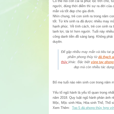
Có thể nói con cái là phúc lộc trời cho, t
người, đúng thời điểm thì sự ra đời của 
mắn và tốt đẹp cho gia đình.
Nhìn chung, trẻ con sinh ra trong năm c
tốt. Từ khi sinh ra đã được nhiều may mắ
hạnh phúc. Về tính cách, trẻ con sinh ra
lanh lợi, tài trí hơn người. Tuổi này nhiề
công danh tiền đồ sáng lạng. Không phải l
duyên.
Để gặp nhiều may mắn và tiêu tai g
phẩm phong thủy từ
đá thạch a
thủy
khác. Đặc biệt
vòng tay phong
đẹp mà còn nhiều tác dụng
Bố mẹ tuổi nào nên sinh con trong năm m
Yếu tố ngũ hành là yếu tố quan trọng nhất
năm 2018. Quy luật ngũ hành phản ánh n
Mộc, Mộc sinh Hỏa, Hỏa sinh Thổ, Thổ s
Xem Thêm:
Top 5 đá phong thủy hợp vớ