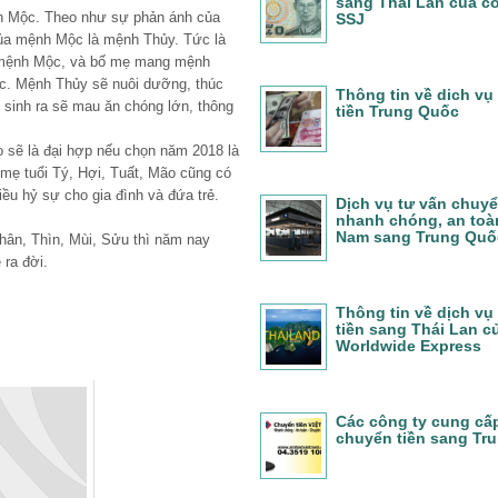
sang Thái Lan của c
 Mộc. Theo như sự phản ánh của
SSJ
của mệnh Mộc là mệnh Thủy. Tức là
g mệnh Mộc, và bố mẹ mang mệnh
c. Mệnh Thủy sẽ nuôi dưỡng, thúc
Thông tin về dich vụ
 sinh ra sẽ mau ăn chóng lớn, thông
tiền Trung Quốc
ọ sẽ là đại hợp nếu chọn năm 2018 là
 mẹ tuổi Tý, Hợi, Tuất, Mão cũng có
ều hỷ sự cho gia đình và đứa trẻ.
Dịch vụ tư vấn chuyể
nhanh chóng, an toàn
Nam sang Trung Quố
Thân, Thìn, Mùi, Sửu thì năm nay
ra đời.
Thông tin về dịch vụ
tiền sang Thái Lan c
Worldwide Express
Các công ty cung cấ
chuyển tiền sang Tr