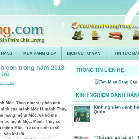
»
 HÀNG
MUA HÀNG GIÚP
DỊCH VỤ TƯ VẤN
TIN TỨC ĐÁ
h con trong năm 2018
THÔNG TIN LIÊN HỆ
 trẻ
omments
KINH NGHIỆM ĐÁNH HÀN
nh Mộc. Theo như sự phản ánh
Kinh nghiệm đánh h
g sinh của mệnh Mộc là mệnh Thủy.
Quốc
8 sẽ mang mệnh Mộc, và bố mẹ
on trẻ mệnh Mộc. Mệnh Thủy sẽ
a mệnh Mộc. Trẻ con sinh ra sẽ
 vận khí tốt.
“Thế giới có cái gì 