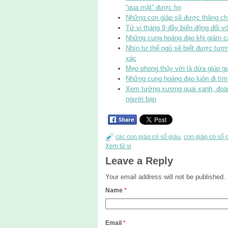
“qua mặt” được họ
Những con giáp sẽ được thăng chứ
Tử vi tháng 9 đầy biến động đối v
Những cung hoàng đạo khi giảm c
Nhìn tư thế ngủ sẽ biết được tương
xác
Mẹo phong thủy với lá dứa giúp gia
Những cung hoàng đạo luôn đi tìm
Xem tướng xương quai xanh, đoán
người bạn
các con giáp có số giàu
,
con giáp có số 
Xem tử vi
Leave a Reply
Your email address will not be published.
Name
*
Email
*