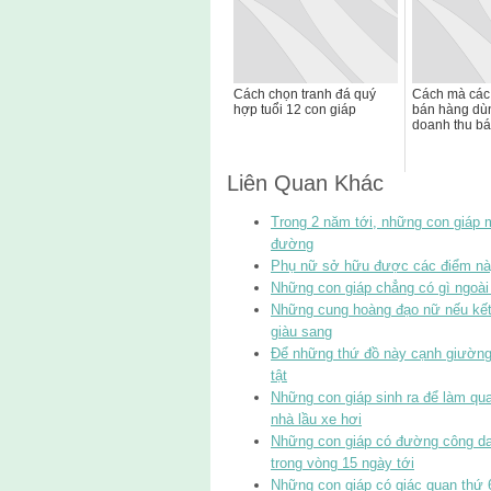
Cách chọn tranh đá quý
Cách mà các
hợp tuổi 12 con giáp
bán hàng dù
doanh thu bá
Liên Quan Khác
Trong 2 năm tới, những con giáp 
đường
Phụ nữ sở hữu được các điểm này
Những con giáp chẳng có gì ngoài
Những cung hoàng đạo nữ nếu kết 
giàu sang
Để những thứ đồ này cạnh giường
tật
Những con giáp sinh ra để làm quan
nhà lầu xe hơi
Những con giáp có đường công da
trong vòng 15 ngày tới
Những con giáp có giác quan thứ