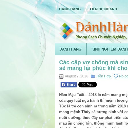
ĐÁNH HÀNG
LIÊN HỆ NHANH
ĐÁNH HÀNG
KINH NGHIỆM ĐÁNH
Các cặp vợ chồng mà sin
sẽ mang lại phúc khí cho
August 9, 2018
Hỗn Hợp
No c
Năm Mậu Tuất – 2018 là năm mang mệ
của quy luật ngũ hành thì mệnh tươn
Tức là trẻ con sinh ra trong năm 201
mang mệnh Thủy sẽ tương sinh với c
nuôi dưỡng, thúc đẩy sự phát triển củ
mau ăn chóng lớn, thông minh lanh lợi,