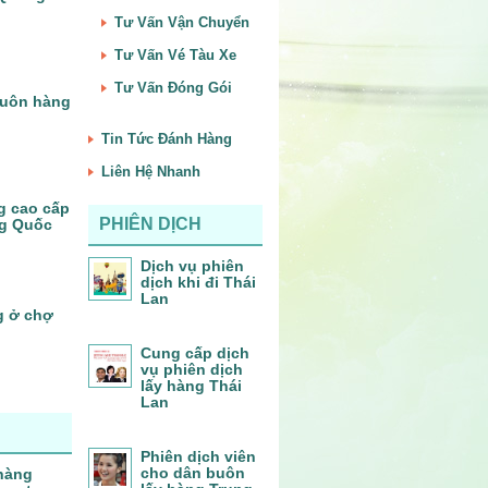
Tư Vấn Vận Chuyển
Tư Vấn Vé Tàu Xe
Tư Vấn Đóng Gói
buôn hàng
Tin Tức Đánh Hàng
Liên Hệ Nhanh
g cao cấp
PHIÊN DỊCH
ng Quốc
Dịch vụ phiên
dịch khi đi Thái
Lan
g ở chợ
Cung cấp dịch
vụ phiên dịch
lấy hàng Thái
Lan
Phiên dịch viên
cho dân buôn
 hàng