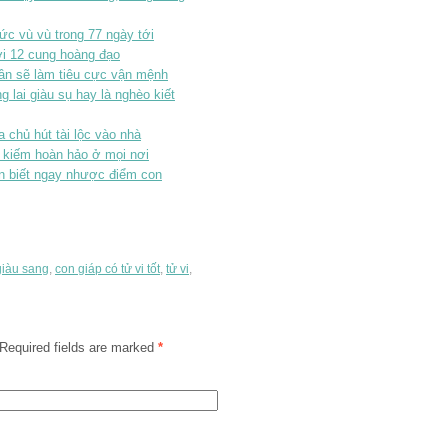
c vù vù trong 77 ngày tới
ới 12 cung hoàng đạo
ân sẽ làm tiêu cực vận mệnh
 lai giàu sụ hay là nghèo kiết
 chủ hút tài lộc vào nhà
 kiếm hoàn hảo ở mọi nơi
 biết ngay nhược điểm con
giàu sang
,
con giáp có tử vi tốt
,
tử vi
,
Required fields are marked
*