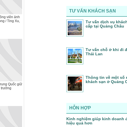
TƯ VẤN KHÁCH SẠN
ông viên ánh
ng / Ting Xu,
Tư vấn dịch vụ khác
cấp tại Quảng Châu
Tư vấn chỗ ở khi đi
Thái Lan
Thông tin về một số 
khách sạn ở Quảng 
Trung Quốc giữ
 trưởng
HỖN HỢP
Kinh nghiệm giúp kinh doanh 
hiệu quả hơn