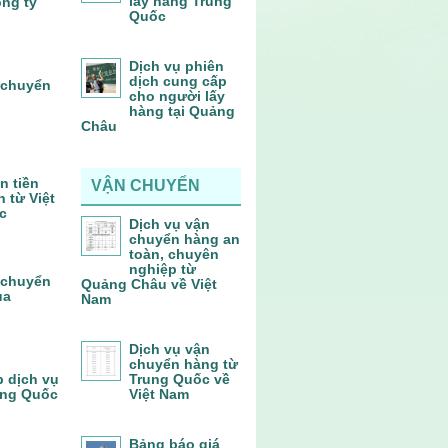
lấy hàng Trung
ông ty
Quốc
Dịch vụ phiên
dịch cung cấp
 chuyển
cho người lấy
hàng tại Quảng
Châu
n tiền
VẬN CHUYỂN
 từ Việt
c
Dịch vụ vận
chuyển hàng an
toàn, chuyên
nghiệp từ
 chuyển
Quảng Châu về Việt
ủa
Nam
Dịch vụ vận
chuyển hàng từ
p dịch vụ
Trung Quốc về
ung Quốc
Việt Nam
Bảng báo giá