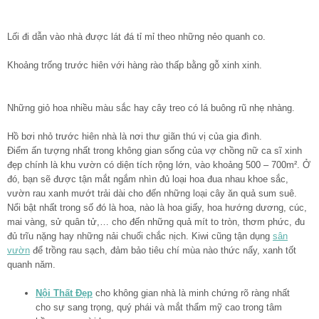
Lối đi dẫn vào nhà được lát đá tỉ mỉ theo những nẻo quanh co.
Khoảng trống trước hiên với hàng rào thấp bằng gỗ xinh xinh.
Những giỏ hoa nhiều màu sắc hay cây treo có lá buông rũ nhẹ nhàng.
Hồ bơi nhỏ trước hiên nhà là nơi thư giãn thú vị của gia đình.
Điểm ấn tượng nhất trong không gian sống của vợ chồng nữ ca sĩ xinh
đẹp chính là
khu vườn
có diện tích rộng lớn, vào khoảng 500 – 700m². Ở
đó, bạn sẽ được tận mắt ngắm nhìn đủ loại hoa đua nhau khoe sắc,
vườn rau xanh mướt trải dài cho đến những loại cây ăn quả sum suê.
Nổi bật nhất trong số đó là hoa, nào là hoa giấy, hoa hướng dương, cúc,
mai vàng, sử quân tử,… cho đến những quả mít to tròn, thơm phức, đu
đủ trĩu nặng hay những nải chuối chắc nịch. Kiwi cũng tận dụng
sân
vườn
để trồng rau sạch, đảm bảo tiêu chí mùa nào thức nấy, xanh tốt
quanh năm.
Nội Thất Đẹp
cho không gian nhà là minh chứng rõ ràng nhất
cho sự sang trọng, quý phái và mắt thẩm mỹ cao trong tâm