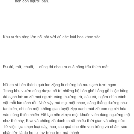
hồn con người bạn.
Khu vườn rộng lớn nổi bật với đủ các loài hoa khoe sắc.
Đu đủ, mít, chuối,… cũng thi nhau ra quả nặng trĩu thích mắt.
Nữ ca sĩ bên thành quả lao động là những bó rau sạch tươi ngon.
Trong khu vườn cũng được bố trí những bộ bàn ghế bằng gỗ hoặc bằng
đá cạnh bờ ao để mọi người cùng thưởng trà, câu cá, ngắm nhìn cảnh
vật mỗi lúc rảnh rỗi. Nhờ vậy mà mọi mệt nhọc, căng thẳng dường như
tan biến, chỉ còn một không gian tuyệt đẹp xanh mát để con người hòa
vào cùng thiên nhiên. Để tạo nên được một khuôn viên đáng ngưỡng mộ
như thế này, Kiwi và chồng đã dành ra rất nhiều thời gian và công sức.
Từ việc lựa chọn loại cây, hoa, rau quả cho đến vun trồng và chăm sóc
phần lớn là do họ tự tay trồng trọt mà thành.