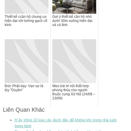
Thiết kế ccăn hộ chung cư
Gợi ý thiết kế căn hộ nhỏ
hiện đại với tường gạch cổ
dưới 30m vuông hiện đại
kính
và cá tính
Đức Phật dạy: Vạn sự là
Mẹo bài trí nội thất hợp
tùy "Duyên"
phong thủy cho người
thuộc cung Xử Nữ (24/08 –
23/09)
Liên Quan Khác
H ãy trồng 10 loại cây dưới đây để không khí trong nhà luôn
trong lành