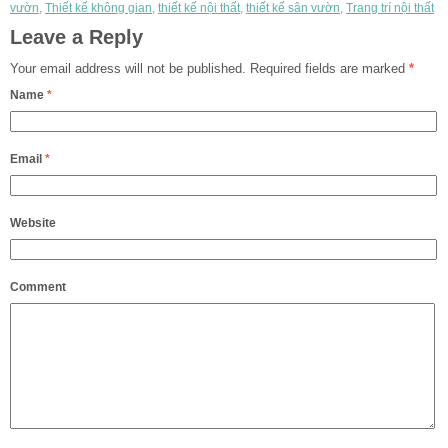
vườn
,
Thiết kế không gian
,
thiết kế nội thất
,
thiết kế sân vườn
,
Trang trí nội thất
Leave a Reply
Your email address will not be published.
Required fields are marked
*
Name
*
Email
*
Website
Comment