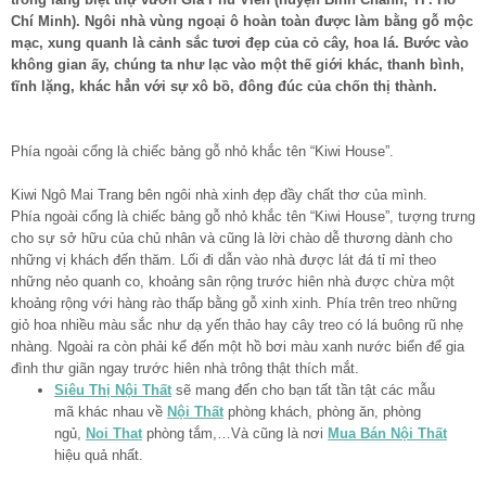
Chí Minh). Ngôi nhà vùng ngoại ô hoàn toàn được làm bằng gỗ mộc
mạc, xung quanh là cảnh sắc tươi đẹp của cỏ cây, hoa lá. Bước vào
không gian ấy, chúng ta như lạc vào một thế giới khác, thanh bình,
tĩnh lặng, khác hẳn với sự xô bồ, đông đúc của chốn thị thành.
Phía ngoài cổng là chiếc bảng gỗ nhỏ khắc tên “Kiwi House”.
Kiwi Ngô Mai Trang bên ngôi nhà xinh đẹp đầy chất thơ của mình.
Phía ngoài cổng là chiếc bảng gỗ nhỏ khắc tên “Kiwi House”, tượng trưng
cho sự sở hữu của chủ nhân và cũng là lời chào dễ thương dành cho
những vị khách đến thăm. Lối đi dẫn vào nhà được lát đá tỉ mỉ theo
những nẻo quanh co, khoảng sân rộng trước hiên nhà được chừa một
khoảng rộng với hàng rào thấp bằng gỗ xinh xinh. Phía trên treo những
giỏ hoa nhiều màu sắc như dạ yến thảo hay cây treo có lá buông rũ nhẹ
nhàng. Ngoài ra còn phải kể đến một hồ bơi màu xanh nước biển để gia
đình thư giãn ngay trước hiên nhà trông thật thích mắt.
Siêu Thị Nội Thất
sẽ mang đến cho bạn tất tần tật các mẫu
mã khác nhau về
Nội Thất
phòng khách, phòng ăn, phòng
ngủ,
Noi That
phòng tắm,…Và cũng là nơi
Mua Bán Nội Thất
hiệu quả nhất.