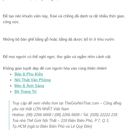
Để tạo nên khuôn viên này, Kiwi và chồng đã dành ra rất nhiều thời gian,
công sức.
Những bộ bàn ghế bằng gỗ hoặc bằng đá được bố trí ở khu vườn.
Để mọi người có thể nghỉ ngơi, thư giãn và ngắm nhìn cảnh vật.
Không gian tuyệt đẹp để con người hòa vào cùng thiên nhiên!
Bếp & Phụ Kiện
Nội Thất Văn Phòng
Đèn & Ánh Sáng
Đồ Trang Trí
Truy cập để xem nhiều hơn tại TheGioiNoiThat.com – Cộng đồng
yêu nội thất LỚN NHẤT Việt Nam
Hotline: (08) 2266.6668 / (08) 2266.6669 / Tel: (028) 22222.218
Toà nhà Thế Giới Nội Thất – 218 Điện Biên Phủ, P.7, Q.3,
Tp.HCM (ngã tư Điện Biên Phủ và Lê Quý Đôn)