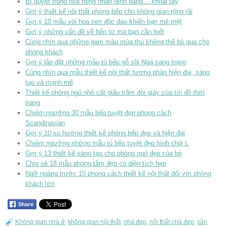
Bí quyết trồng hoa hồng nhàn tênh bằng… khoai tây
Gợi ý thiết kế nội thất phòng bếp cho không gian rộng rãi
Gợi ý 10 mẫu vòi hoa sen độc đáo khiến bạn mê mệt
Gợi ý những vấn đề về bếp từ mà bạn cần biết
Cùng nhìn qua những gam màu mùa thu không thể bỏ qua cho
phòng khách
Gợi ý lắp đặt những mẫu tủ bếp gỗ sồi Nga sang trọng
Cùng nhìn qua mẫu thiết kế nội thất tương phản hiện đại, sáng
tạo và mạnh mẽ
Thiết kế phòng ngủ nhỏ cất giấu trăm đôi giày của tín đồ thời
trang
Chiêm ngưỡng 30 mẫu bếp tuyệt đẹp phong cách
Scandinavian
Gợi ý 10 xu hướng thiết kế phòng bếp đẹp và hiện đại
Chiêm ngưỡng những mẫu tủ bếp tuyệt đẹp hình chữ L
Gợi ý 13 thiết kế sáng tạo cho phòng ngủ đẹp của bé
Chia sẻ 18 mẫu phòng tắm đẹp có diện tích hẹp
Ngỡ ngàng trước 15 phong cách thiết kế nội thất đối với phòng
khách lớn
Không gian nhà ở
,
không gian nội thất
,
nhà đẹp
,
nội thất nhà đẹp
,
sân