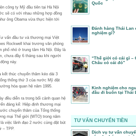
Quốc
n công ty Mỹ đầu tiên tại Hà Nội
ước sẽ có với nhau những hợp đồng
như ông Obama vừa thực hiện tới
Đánh hàng Thái Lan 
nghiệm gì?
Tư vấn đầu tư và thương mại Việt
es Rockwell khai trương văn phòng
n phố nhỏ ở trung tâm Hà Nội. Đây là
am, chưa đầy 6 tháng sau khi người
“Thế giới có cái gì 
động này.
Châu có cái đó”
kết thúc chuyến thăm kéo dài 3
 Tổng thống thứ 3 của nước Mỹ đặt
thường hóa quan hệ năm 1995.
Kinh nghiệm cho ngư
đầu đi buôn tại Thái
y đều diễn ra trong bối cảnh quan hệ
ển đáng kể: Hiệp định thương mại
rước chuyến thăm của Tổng thống
ơng mại Thế giới (WTO) trong năm
TƯ VẤN CHUYỂN TIỀN
là việc lãnh đạo 2 nước cùng đặt bút
ử – TPP.
Dịch vụ tư vấn chuyể