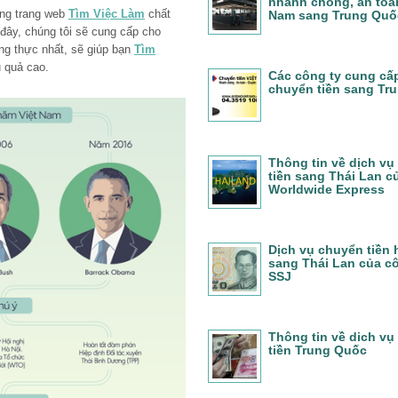
nhanh chóng, an toàn
ững trang web
Tìm Việc Làm
chất
Nam sang Trung Quố
 đây, chúng tôi sẽ cung cấp cho
ung thực nhất, sẽ giúp bạn
Tìm
 quả cao.
Các công ty cung cấ
chuyển tiền sang Tr
Thông tin về dịch vụ
tiền sang Thái Lan c
Worldwide Express
Dịch vụ chuyển tiền
sang Thái Lan của c
SSJ
Thông tin về dich vụ
tiền Trung Quốc