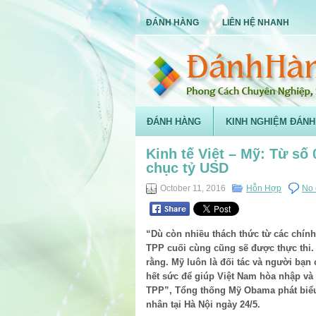
ĐÁNH HÀNG
LIÊN HỆ NHANH
ĐÁNH HÀNG
KINH NGHIỆM ĐÁNH
Kinh tế Việt – Mỹ: Từ s
chục tỷ USD
October 11, 2016
Hỗn Hợp
No
“Dù còn nhiều thách thức từ các chính t
TPP cuối cùng cũng sẽ được thực thi. 
rằng. Mỹ luôn là đối tác và người bạn
hết sức để giúp Việt Nam hòa nhập và 
TPP”, Tổng thống Mỹ Obama phát biểu 
nhân tại Hà Nội ngày 24/5.