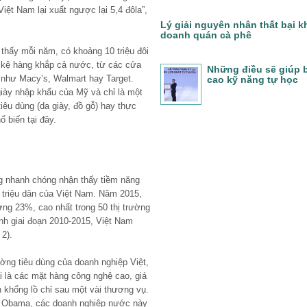
iệt Nam lại xuất ngược lại 5,4 đôla”,
Lý giải nguyên nhân thất bại k
doanh quán cà phê
 thấy mỗi năm, có khoảng 10 triệu đôi
c kệ hàng khắp cả nước, từ các cửa
Những điều sẽ giúp 
 như Macy’s, Walmart hay Target.
cao kỹ năng tự học
iày nhập khẩu của Mỹ và chỉ là một
iêu dùng (da giày, đồ gỗ) hay thực
biến tại đây.
g nhanh chóng nhận thấy tiềm năng
0 triệu dân của Việt Nam. Năm 2015,
ng 23%, cao nhất trong 50 thị trường
ình giai đoạn 2010-2015, Việt Nam
 2).
ờng tiêu dùng của doanh nghiệp Việt,
i là các mặt hàng công nghệ cao, giá
n khổng lồ chỉ sau một vài thương vụ.
g Obama, các doanh nghiệp nước này