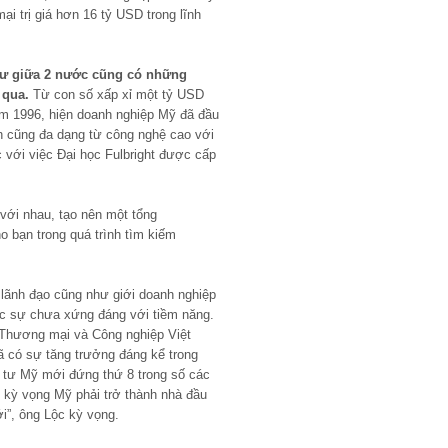
 trị giá hơn 16 tỷ USD trong lĩnh
tư giữa 2 nước cũng có những
 qua.
Từ con số xấp xỉ một tỷ USD
ăm 1996, hiện doanh nghiệp Mỹ đã đầu
n cũng đa dạng từ công nghệ cao với
 với việc Đại học Fulbright được cấp
với nhau, tạo nên một tổng
o bạn trong quá trình tìm kiếm
 lãnh đạo cũng như giới doanh nghiệp
ực sự chưa xứng đáng với tiềm năng.
 Thương mại và Công nghiệp Việt
ã có sự tăng trưởng đáng kể trong
u tư Mỹ mới đứng thứ 8 trong số các
i kỳ vọng Mỹ phải trở thành nhà đầu
ới”, ông Lộc kỳ vọng.