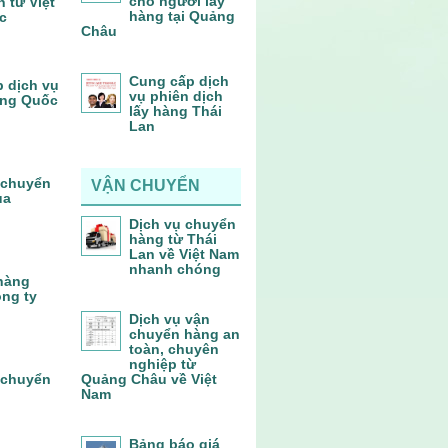
cho người lấy
 từ Việt
hàng tại Quảng
c
Châu
Cung cấp dịch
p dịch vụ
vụ phiên dịch
ung Quốc
lấy hàng Thái
Lan
 chuyển
VẬN CHUYỂN
ủa
Dịch vụ chuyển
hàng từ Thái
Lan về Việt Nam
nhanh chóng
 hàng
ông ty
Dịch vụ vận
chuyển hàng an
toàn, chuyên
nghiệp từ
 chuyển
Quảng Châu về Việt
Nam
Bảng báo giá