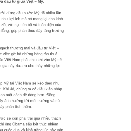
 đầu tư giữa Việt – Mỹ
.
người đứng đầu nước Mỹ đã nhiều lần
như lợi ích mà nó mang lại cho kinh
 đó, với sự tiến bộ và toàn diện của
h đẳng, góp phần thúc đẩy tăng trưởng
 ngạch thương mại và đầu tư Việt –
 việc gỡ bỏ những hàng rào thuế
a Việt Nam phải chịu khi vào Mỹ sẽ
 gia này đưa ra cho thấy những lợi
iệp Mỹ tại Việt Nam sẽ kéo theo nhu
. Khi đó, chúng ta có điều kiện nhập
 cao một cách dễ dàng hơn. Đồng
gây ảnh hưởng tới môi trường và sử
này phân tích thêm.
ước sẽ còn phải trải qua nhiều thách
 khi ông Obama sắp kết thúc nhiệm
đầu cuộc đua và Nhà trắng lúc này vẫn