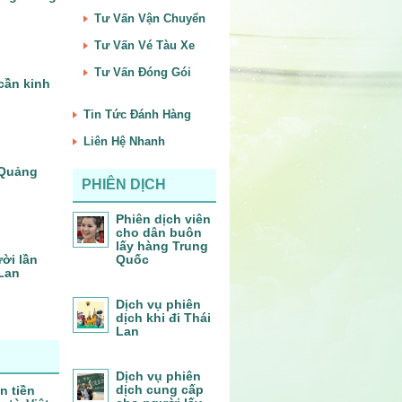
Tư Vấn Vận Chuyển
Tư Vấn Vé Tàu Xe
Tư Vấn Đóng Gói
cần kinh
Tin Tức Đánh Hàng
Liên Hệ Nhanh
– Quảng
PHIÊN DỊCH
Phiên dịch viên
cho dân buôn
lấy hàng Trung
ời lần
Quốc
 Lan
Dịch vụ phiên
dịch khi đi Thái
Lan
Dịch vụ phiên
dịch cung cấp
n tiền