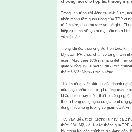
chương mới cho hợp tác thương mại và
Trong lịch trình sôi động tại Việt Nam, 
nhấn mạnh tầm quan trọng của TPP cũng 
tế 2 nước, cho khu vực và thế giới. Theo
hiệp định, nó sẽ tạo ra một sân chơi bìn
và việc làm.
Trong khi đó, theo ông Vũ Tiến Lộc, kim
Mỹ sau TPP chắc chắn sẽ tăng mạnh nhờ
quan. Mức thuế 18% mà hàng dệt may củ
giảm xuống 0% là một ví dụ được chuyên
thế mà Việt Nam được hưởng.
“Tôi tin rằng, việc đầu tư của doanh ngh
cầu nhập khẩu thiết bị, phụ tùng máy móc
khẩu nhiều máy móc, thiết bị công nghệ
thời, những công nghệ dù giá rẻ nhưng 
dụng nhiều năng lượng sẽ giảm dần”, vị 
Tuy vậy, để đạt tới tương lai này, cả 2 n
thức. Với Mỹ, đó là việc thông qua TPP
kỳ, trong khi các chính trị gia đang dẫn 