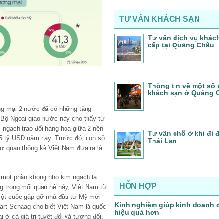
TƯ VẤN KHÁCH SẠN
Tư vấn dịch vụ khác
cấp tại Quảng Châu
Thông tin về một số 
khách sạn ở Quảng 
ng mại 2 nước đã có những tăng
 Bộ Ngoại giao nước này cho thấy từ
 ngạch trao đổi hàng hóa giữa 2 nền
Tư vấn chỗ ở khi đi
 45 tỷ USD năm nay. Trước đó, con số
Thái Lan
ơ quan thống kê Việt Nam đưa ra là
hi một phần không nhỏ kim ngạch là
HỖN HỢP
g trong mối quan hệ này, Việt Nam từ
 một cuộc gặp gỡ nhà đầu tư Mỹ mới
Kinh nghiệm giúp kinh doanh 
art Schaag cho biết Việt Nam là quốc
hiệu quả hơn
ở cả giá trị tuyệt đối và tương đối.