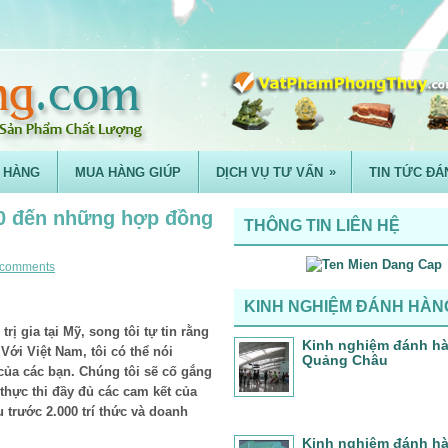
»
 HÀNG
MUA HÀNG GIÚP
DỊCH VỤ TƯ VẤN
TIN TỨC ĐÁ
ố 0 đến những hợp đồng
THÔNG TIN LIÊN HỆ
 comments
KINH NGHIỆM ĐÁNH HÀN
rị gia tại Mỹ, song tôi tự tin rằng
Kinh nghiệm đánh h
Với Việt Nam, tôi có thể nói
Quảng Châu
 của các bạn. Chúng tôi sẽ cố gắng
thực thi đầy đủ các cam kết của
trước 2.000 trí thức và doanh
Kinh nghiệm đánh h