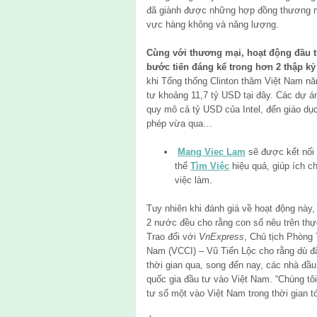
đã giành được những hợp đồng thương mại
vực hàng không và năng lượng.
Cùng với thương mại, hoạt động đầu 
bước tiến đáng kể trong hơn 2 thập kỷ
khi Tổng thống Clinton thăm Việt Nam n
tư khoảng 11,7 tỷ USD tại đây. Các dự á
quy mô cả tỷ USD của Intel, đến giáo dục
phép vừa qua…
Mang Viec Lam
sẽ được kết nối 
thể
Tìm Việc
hiệu quả, giúp ích ch
việc làm.
Tuy nhiên khi đánh giá về hoạt động này,
2 nước đều cho rằng con số nêu trên th
Trao đổi với
VnExpress
, Chủ tịch Phòng
Nam (VCCI) – Vũ Tiến Lộc cho rằng dù đ
thời gian qua, song đến nay, các nhà đầ
quốc gia đầu tư vào Việt Nam. “Chúng tô
tư số một vào Việt Nam trong thời gian t