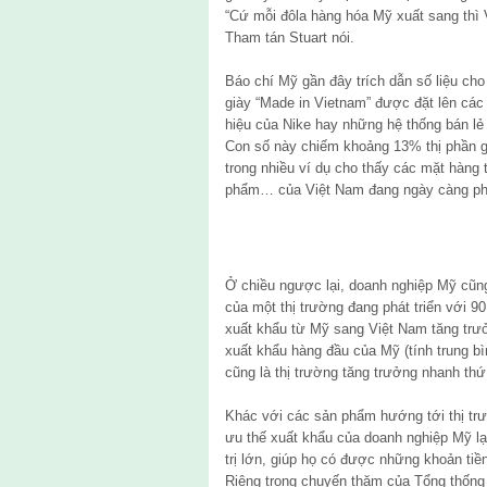
“Cứ mỗi đôla hàng hóa Mỹ xuất sang thì V
Tham tán Stuart nói.
Báo chí Mỹ gần đây trích dẫn số liệu cho
giày “Made in Vietnam” được đặt lên cá
hiệu của Nike hay những hệ thống bán lẻ
Con số này chiếm khoảng 13% thị phần g
trong nhiều ví dụ cho thấy các mặt hàng t
phẩm… của Việt Nam đang ngày càng phổ 
Ở chiều ngược lại, doanh nghiệp Mỹ cũn
của một thị trường đang phát triển với 9
xuất khẩu từ Mỹ sang Việt Nam tăng trưở
xuất khẩu hàng đầu của Mỹ (tính trung b
cũng là thị trường tăng trưởng nhanh thứ
Khác với các sản phẩm hướng tới thị trư
ưu thế xuất khẩu của doanh nghiệp Mỹ lạ
trị lớn, giúp họ có được những khoản tiề
Riêng trong chuyến thăm của Tổng thốn