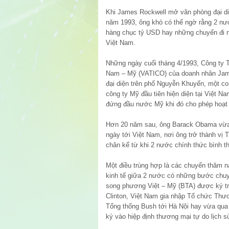
Khi James Rockwell mở văn phòng đại diệ
năm 1993, ông khó có thể ngờ rằng 2 n
hàng chục tỷ USD hay những chuyến đi 
Việt Nam.
Những ngày cuối tháng 4/1993, Công ty 
Nam – Mỹ (VATICO) của doanh nhân Jam
đại diện trên phố Nguyễn Khuyến, một co
công ty Mỹ đầu tiên hiện diện tại Việt N
đứng đầu nước Mỹ khi đó cho phép hoạt 
Hơn 20 năm sau, ông Barack Obama vừa 
ngày tới Việt Nam, nơi ông trở thành vị
chân kể từ khi 2 nước chính thức bình 
Một điều trùng hợp là các chuyến thăm nà
kinh tế giữa 2 nước có những bước chuy
song phương Việt – Mỹ (BTA) được ký t
Clinton, Việt Nam gia nhập Tổ chức Thư
Tổng thống Bush tới Hà Nội hay vừa qua 
ký vào hiệp định thương mại tự do lịch s