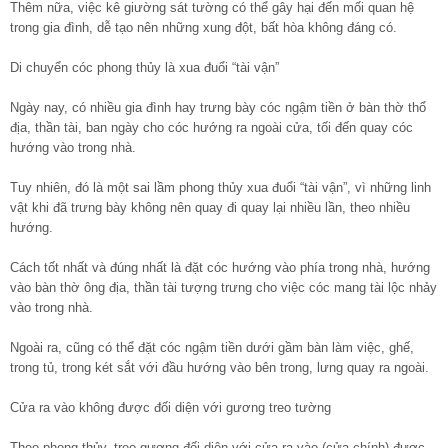
Thêm nữa, việc kê giường sát tường có thể gây hại đến mối quan hệ
trong gia đình, dễ tạo nên những xung đột, bất hòa không đáng có.
Di chuyển cóc phong thủy là xua đuổi “tài vận”
Ngày nay, có nhiều gia đình hay trưng bày cóc ngậm tiền ở bàn thờ thổ
địa, thần tài, ban ngày cho cóc hướng ra ngoài cửa, tối đến quay cóc
hướng vào trong nhà.
Tuy nhiên, đó là một sai lầm phong thủy xua đuổi “tài vận”, vì những linh
vật khi đã trưng bày không nên quay đi quay lại nhiều lần, theo nhiều
hướng.
Cách tốt nhất và đúng nhất là đặt cóc hướng vào phía trong nhà, hướng
vào bàn thờ ông địa, thần tài tượng trưng cho việc cóc mang tài lộc nhảy
vào trong nhà.
Ngoài ra, cũng có thể đặt cóc ngậm tiền dưới gầm bàn làm việc, ghế,
trong tủ, trong két sắt với đầu hướng vào bên trong, lưng quay ra ngoài.
Cửa ra vào không được đối diện với gương treo tường
Theo phong thủy, treo gương đối diện với cửa ra vào (cửa chính) được