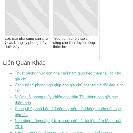
Lợp mái nhà cũng cần chú
Treo tranh chữ thập chim
ý các kiêng kỵ phong thủy
công cho tình duyên nồng
dưới đây
thắm hơn
Liên Quan Khác
Thuật phong thủy dọn nhà cuối năm giúp kéo thêm tài lộc cho
gia chủ
Cách bố trí phòng ngủ giúp cho gia chủ phát tài và dồi dào sinh
lực
Những lỗi phong thủy khiến cho thần Tài không bao giờ ghé
thăm nhà
Phong thủy nhà bếp: 10 cấm kỵ nếu mà không muốn tiền bạc
tiêu tán
Nên chọn trồng cây gì trước cửa để hút tài lộc năm Mậu Tuất
2018
Lấy bát muối để đúng vị trí này tiền vào nhà sẽ như nước