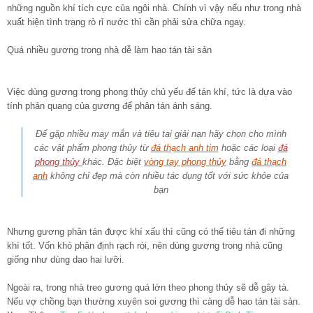
những nguồn khí tích cực của ngôi nhà. Chính vì vậy nếu như trong nhà
xuất hiện tình trạng rò rỉ nước thì cần phải sửa chữa ngay.
Quá nhiều gương trong nhà dễ làm hao tán tài sản
Việc dùng gương trong phong thủy chủ yếu để tán khí, tức là dựa vào
tính phản quang của gương để phân tán ánh sáng.
Để gặp nhiều may mắn và tiêu tai giải nạn hãy chọn cho mình
các vật phẩm phong thủy từ
đá thạch anh tim
hoặc các loại
đá
phong thủy
khác. Đặc biệt
vòng tay phong thủy
bằng
đá thạch
anh
không chỉ đẹp mà còn nhiều tác dụng tốt với sức khỏe của
bạn
Nhưng gương phân tán được khí xấu thì cũng có thể tiêu tán đi những
khí tốt. Vốn khó phân định rạch ròi, nên dùng gương trong nhà cũng
giống như dùng dao hai lưỡi.
Ngoài ra, trong nhà treo gương quá lớn theo phong thủy sẽ dễ gây tà.
Nếu vợ chồng bạn thường xuyên soi gương thì càng dễ hao tán tài sản.