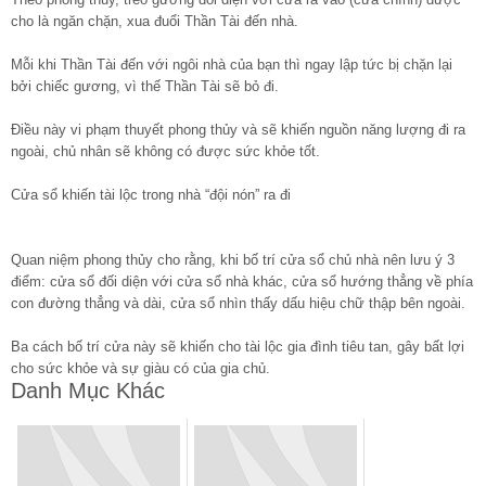
cho là ngăn chặn, xua đuổi Thần Tài đến nhà.
Mỗi khi Thần Tài đến với ngôi nhà của bạn thì ngay lập tức bị chặn lại
bởi chiếc gương, vì thế Thần Tài sẽ bỏ đi.
Điều này vi phạm thuyết phong thủy và sẽ khiến nguồn năng lượng đi ra
ngoài, chủ nhân sẽ không có được sức khỏe tốt.
Cửa sổ khiến tài lộc trong nhà “đội nón” ra đi
Quan niệm phong thủy cho rằng, khi bố trí cửa sổ chủ nhà nên lưu ý 3
điểm: cửa sổ đối diện với cửa sổ nhà khác, cửa sổ hướng thẳng về phía
con đường thẳng và dài, cửa sổ nhìn thấy dấu hiệu chữ thập bên ngoài.
Ba cách bố trí cửa này sẽ khiến cho tài lộc gia đình tiêu tan, gây bất lợi
cho sức khỏe và sự giàu có của gia chủ.
Danh Mục Khác