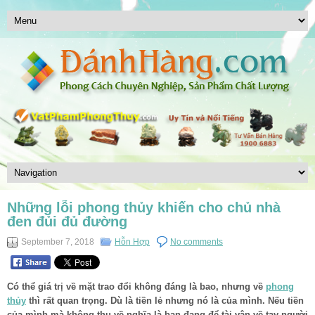
Những lỗi phong thủy khiến cho chủ nhà
đen đủi đủ đường
September 7, 2018
Hỗn Hợp
No comments
Có thể giá trị về mặt trao đổi không đáng là bao, nhưng về
phong
thủy
thì rất quan trọng. Dù là tiền lẻ nhưng nó là của mình. Nếu tiền
của mình mà không thu về nghĩa là bạn đang để tài vận về tay người