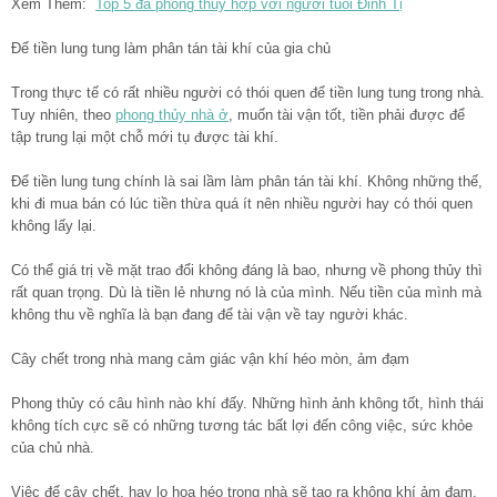
Xem Thêm:
Top 5 đá phong thủy hợp với người tuổi Đinh Tị
Để tiền lung tung làm phân tán tài khí của gia chủ
Trong thực tế có rất nhiều người có thói quen để tiền lung tung trong nhà.
Tuy nhiên, theo
phong thủy nhà ở
, muốn tài vận tốt, tiền phải được để
tập trung lại một chỗ mới tụ được tài khí.
Để tiền lung tung chính là sai lầm làm phân tán tài khí. Không những thế,
khi đi mua bán có lúc tiền thừa quá ít nên nhiều người hay có thói quen
không lấy lại.
Có thể giá trị về mặt trao đổi không đáng là bao, nhưng về phong thủy thì
rất quan trọng. Dù là tiền lẻ nhưng nó là của mình. Nếu tiền của mình mà
không thu về nghĩa là bạn đang để tài vận về tay người khác.
Cây chết trong nhà mang cảm giác vận khí héo mòn, ảm đạm
Phong thủy có câu hình nào khí đấy. Những hình ảnh không tốt, hình thái
không tích cực sẽ có những tương tác bất lợi đến công việc, sức khỏe
của chủ nhà.
Việc để cây chết, hay lọ hoa héo trong nhà sẽ tạo ra không khí ảm đạm,