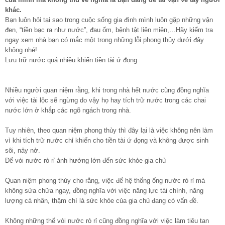
khác.
Bạn luôn hỏi tại sao trong cuộc sống gia đình mình luôn gặp những vận
đen, “tiền bạc ra như nước”, đau ốm, bệnh tật liên miên,…Hãy kiểm tra
ngay xem nhà bạn có mắc một trong những lỗi phong thủy dưới đây
không nhé!
Lưu trữ nước quá nhiều khiến tiền tài ứ đọng
Nhiều người quan niệm rằng, khi trong nhà hết nước cũng đồng nghĩa
với việc tài lộc sẽ ngừng do vậy họ hay tích trữ nước trong các chai
nước lớn ở khắp các ngõ ngách trong nhà.
Tuy nhiên, theo quan niệm phong thủy thì đây lại là việc không nên làm
vì khi tích trữ nước chỉ khiến cho tiền tài ứ đọng và không được sinh
sôi, nảy nở.
Để vòi nước rò rỉ ảnh hưởng lớn đến sức khỏe gia chủ
Quan niệm phong thủy cho rằng, việc để hệ thống ống nước rò rỉ mà
không sửa chữa ngay, đồng nghĩa với việc năng lực tài chính, năng
lượng cá nhân, thậm chí là sức khỏe của gia chủ đang có vấn đề.
Không những thế vòi nước rò rỉ cũng đồng nghĩa với việc làm tiêu tan