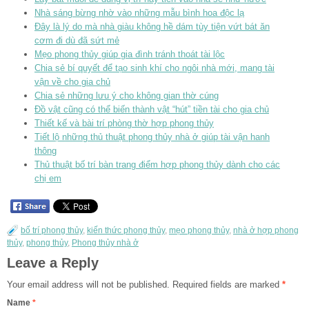
Nhà sáng bừng nhờ vào những mẫu bình hoa độc lạ
Đây là lý do mà nhà giàu không hề dám tùy tiện vứt bát ăn
cơm đi dù đã sứt mẻ
Mẹo phong thủy giúp gia đình tránh thoát tài lộc
Chia sẻ bí quyết để tạo sinh khí cho ngôi nhà mới, mang tài
vận về cho gia chủ
Chia sẻ những lưu ý cho không gian thờ cúng
Đồ vật cũng có thể biến thành vật “hút” tiền tài cho gia chủ
Thiết kế và bài trí phòng thờ hợp phong thủy
Tiết lộ những thủ thuật phong thủy nhà ở giúp tài vận hanh
thông
Thủ thuật bố trí bàn trang điểm hợp phong thủy dành cho các
chị em
bố trí phong thủy
,
kiến thức phong thủy
,
mẹo phong thủy
,
nhà ở hợp phong
thủy
,
phong thủy
,
Phong thủy nhà ở
Leave a Reply
Your email address will not be published.
Required fields are marked
*
Name
*