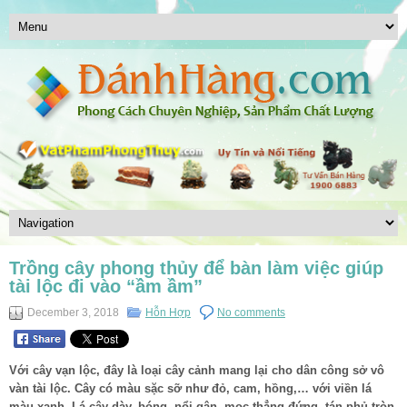
Trồng cây phong thủy để bàn làm việc giúp
tài lộc đi vào “ầm ầm”
December 3, 2018
Hỗn Hợp
No comments
Với cây vạn lộc, đây là loại cây cảnh mang lại cho dân công sở vô
vàn tài lộc. Cây có màu sặc sỡ như đỏ, cam, hồng,… với viền lá
màu xanh. Lá cây dày, bóng, nổi gân, mọc thẳng đứng, tán phủ tròn.