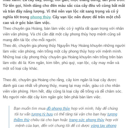
Từ tên gọi, hình dáng cho đến màu sắc của cây đều vô cùng bắt mắt
và tràn đầy năng lượng. Vì thế nên vạn lộc rất sang trọng và có ý
nghĩa tốt trong
phong thủy
. Cây vạn lộc nên được để trên một chỗ
cao và ở góc bàn làm việc.
Theo chuyên gia Hoàng, bàn làm việc có ý nghĩa rất quan trọng với nhân
viên văn phòng. Và chỉ cần đặt một cây phong thủy hợp mệnh cũng sẽ
mang đến tài lộc cho mỗi người.
Theo đó, chuyên gia phong thủy Nguyễn Huy Hoàng khuyên những người
làm việc văn phòng, nên trồng một cây phong thủy hợp với mệnh mình.
Những loại cây phong thủy chuyên gia Hoàng khuyên nên trồng trên bàn
làm việc đó là: Kim ngân, kim tiền, phú quý, vạn lộc, cây may mắn và
một số loại cây khác.
Theo đó, chuyên gia Hoàng cho rằng, cây kim ngân là loại cây được
đánh giá cao nhất về phong thủy, mang lại may mắn, giàu có cho nhân
viên văn phòng. Hơn hết, đây cũng là loại cây dễ trồng và dễ chăm sóc.
Mọ người nên đặt cây kim ngân góc bên phải bàn làm việc.
Bạn muốn tìm mua
đồ phong thủy
hợp với mình, hãy để chúng
tôi tư vấn
tượng tỳ hưu
có thể tăng tài vận cho bạn hay
tượng
thiềm thừ
chiêu tài cho bạn hoặc
trang sức phong thủy
hợp với
mệnh của bạn, đến với chung tôi để có được
vòng tay phong