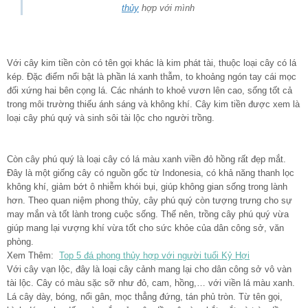
thủy
hợp với mình
Với cây kim tiền còn có tên gọi khác là kim phát tài, thuộc loại cây có lá
kép. Đặc điểm nổi bật là phần lá xanh thẫm, to khoảng ngón tay cái mọc
đối xứng hai bên cọng lá. Các nhánh to khoẻ vươn lên cao, sống tốt cả
trong môi trường thiếu ánh sáng và không khí. Cây kim tiền được xem là
loại cây phú quý và sinh sôi tài lộc cho người trồng.
Còn cây phú quý là loại cây có lá màu xanh viền đỏ hồng rất đẹp mắt.
Đây là một giống cây có nguồn gốc từ Indonesia, có khả năng thanh lọc
không khí, giảm bớt ô nhiễm khói bụi, giúp không gian sống trong lành
hơn. Theo quan niệm phong thủy, cây phú quý còn tượng trưng cho sự
may mắn và tốt lành trong cuộc sống. Thế nên, trồng cây phú quý vừa
giúp mang lại vượng khí vừa tốt cho sức khỏe của dân công sở, văn
phòng.
Xem Thêm:
Top 5 đá phong thủy hợp với người tuổi Kỷ Hợi
Với cây vạn lộc, đây là loại cây cảnh mang lại cho dân công sở vô vàn
tài lộc. Cây có màu sặc sỡ như đỏ, cam, hồng,… với viền lá màu xanh.
Lá cây dày, bóng, nổi gân, mọc thẳng đứng, tán phủ tròn. Từ tên gọi,