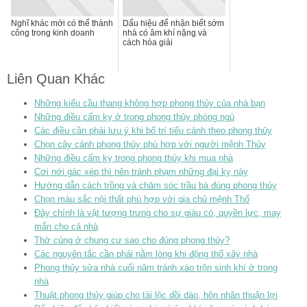
Nghĩ khác mới có thể thành
Dấu hiệu để nhận biết sớm
công trong kinh doanh
nhà có âm khí nặng và
cách hóa giải
Liên Quan Khác
Những kiểu cầu thang không hợp phong thủy của nhà bạn
Những điều cấm kỵ ở trong phong thủy phòng ngủ
Các điều cần phải lưu ý khi bố trí tiểu cảnh theo phong thủy
Chọn cây cảnh phong thủy phù hợp với người mệnh Thủy
Những điều cấm kỵ trong phong thủy khi mua nhà
Cơi nới gác xép thì nên tránh phạm những đại kỵ này
Hướng dẫn cách trồng và chăm sóc trầu bà đúng phong thủy
Chọn màu sắc nội thất phù hợp với gia chủ mệnh Thổ
Đây chính là vật tượng trưng cho sự giàu có, quyền lực, may
mắn cho cả nhà
Thờ cúng ở chung cư sao cho đúng phong thủy?
Các nguyên tắc cần phải nằm lòng khi động thổ xây nhà
Phong thủy sửa nhà cuối năm tránh xáo trộn sinh khí ở trong
nhà
Thuật phong thủy giúp cho tài lộc dồi dào, hôn nhân thuận lợi