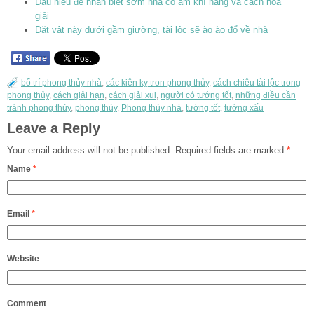
Dấu hiệu để nhận biết sớm nhà có âm khí nặng và cách hóa
giải
Đặt vật này dưới gầm giường, tài lộc sẽ ào ào đổ về nhà
bố trí phong thủy nhà
,
các kiên kỵ tron phong thủy
,
cách chiêu tài lộc trong
phong thủy
,
cách giải hạn
,
cách giải xui
,
người có tướng tốt
,
những điều cần
tránh phong thủy
,
phong thủy
,
Phong thủy nhà
,
tướng tốt
,
tướng xấu
Leave a Reply
Your email address will not be published.
Required fields are marked
*
Name
*
Email
*
Website
Comment