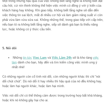
Một trong những hậu quả của việc không biết lắng nghe là không biết đặt
câu hỏi, cứ nín thinh không thể hiện việc mình có đồng ý với ý kiến của
khách hàng hay không. Khi giao tiếp, không biết lắng nghe sẽ dẫn đến
việc thông tin sai lệch, mất đi nhiều cơ hội và làm giảm năng suất vì còn
phải vừa làm vừa sửa sai. Không những thế, trong giao tiếp với cấp trên,
nếu bạn tỏ ra không biết lắng nghe, sếp sẽ đánh giá bạn là thiếu năng
lực, hoặc không có ý thức cầu tiến.
5. Nói dối
Những
tin tức
Viec Lam
và
Việc Làm 24h
sẽ là kho tàng
việc
làm
dành cho bạn, hãy đến và tìm kiếm công việc mình ưng ý
nhất nhé!
Có những người còn cố tình nói dối, còn những người khác thì chỉ “nói
dối chút chút”. Dù nói dối ít hay nhiều thì hậu quả của nó đều không hay,
hoặc làm hại người khác, hoặc làm hại mình.
Việc nói dối chỉ có thể thông cảm được trong trường hợp bất khả kháng,
hoặc khi nó không gây hại cho ai.