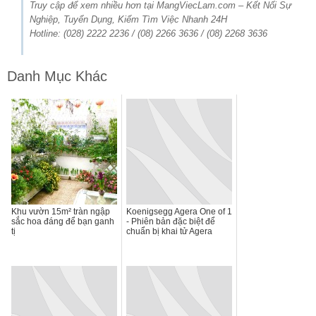
Truy cập để xem nhiều hơn tại MangViecLam.com – Kết Nối Sự
Nghiệp, Tuyển Dụng, Kiếm Tìm Việc Nhanh 24H
Hotline: (028) 2222 2236 / (08) 2266 3636 / (08) 2268 3636
Danh Mục Khác
Khu vườn 15m² tràn ngập
Koenigsegg Agera One of 1
sắc hoa đáng để bạn ganh
- Phiên bản đặc biệt để
tị
chuẩn bị khai tử Agera