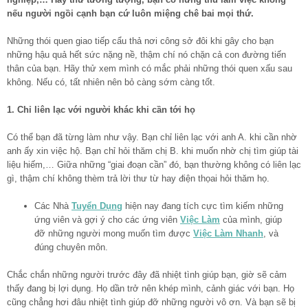
nếu người ngồi cạnh bạn cứ luôn miệng chê bai mọi thứ.
Những thói quen giao tiếp cẩu thả nơi công sở đôi khi gây cho bạn
những hậu quả hết sức nặng nề, thậm chí nó chặn cả con đường tiến
thân của bạn. Hãy thử xem mình có mắc phải những thói quen xấu sau
không. Nếu có, tất nhiên nên bỏ càng sớm càng tốt.
1. Chỉ liên lạc với người khác khi cần tới họ
Có thể bạn đã từng làm như vậy. Bạn chỉ liên lạc với anh A. khi cần nhờ
anh ấy xin việc hộ. Bạn chỉ hỏi thăm chị B. khi muốn nhờ chị tìm giúp tài
liệu hiếm,… Giữa những “giai đoạn cần” đó, bạn thường không có liên lạc
gì, thậm chí không thèm trả lời thư từ hay điện thọai hỏi thăm họ.
Các Nhà
Tuyển Dụng
hiện nay đang tích cực tìm kiếm những
ứng viên và gợi ý cho các ứng viên
Việc Làm
của mình, giúp
đỡ những người mong muốn tìm được
Việc Làm Nhanh
, và
đúng chuyên môn.
Chắc chắn những người trước đây đã nhiệt tình giúp bạn, giờ sẽ cảm
thấy đang bị lợi dụng. Họ dần trở nên khép mình, cảnh giác với bạn. Họ
cũng chẳng hơi đâu nhiệt tình giúp đỡ những người vô ơn. Và bạn sẽ bị