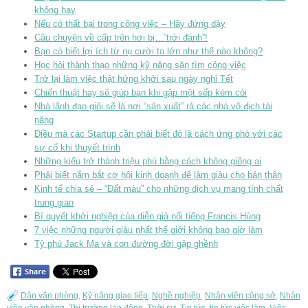
không hay
Nếu có thất bại trong công việc – Hãy đứng dậy
Câu chuyện về cấp trên hơi bị…”trời đánh”!
Bạn có biết lợi ích từ nụ cười to lớn như thế nào không?
Học hỏi thành thạo những kỹ năng săn tìm công việc
Trở lại làm việc thật hứng khởi sau ngày nghỉ Tết
Chiến thuật hay sẽ giúp bạn khi gặp một sếp kém cỏi
Nhà lãnh đạo giỏi sẽ là nơi “sản xuất” rả các nhà vô địch tài
năng
Điều mà các Startup cần phải biết đó là cách ứng phó với các
sự cố khi thuyết trình
Những kiểu trở thành triệu phú bằng cách không giống ai
Phải biết nắm bắt cơ hội kinh doanh để làm giàu cho bản thân
Kinh tế chia sẻ – “Đất màu” cho những dịch vụ mang tính chất
trung gian
Bí quyết khởi nghiệp của diễn giả nổi tiếng Francis Hùng
7 việc những người giàu nhất thế giới không bao giờ làm
Tỷ phú Jack Ma và con đường đời gập ghềnh
Dân văn phòng
,
Kỹ năng giao tiếp
,
Nghề nghiệp
,
Nhân viên công sở
,
Nhân
viên văn phòng
,
Thị trường lao động
,
Thời sự
,
Tin tức
,
tin tức việc làm
,
Việc