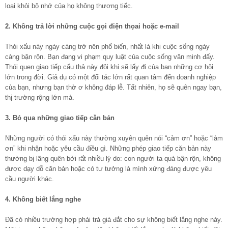
loại khỏi bộ nhớ của họ không thương tiếc.
2. Không trả lời những cuộc gọi điện thọai hoặc e-mail
Thói xấu này ngày càng trở nên phổ biến, nhất là khi cuộc sống ngày
càng bận rộn. Bạn đang vi phạm quy luật của cuộc sống văn minh đấy.
Thói quen giao tiếp cẩu thả này đôi khi sẽ lấy đi của bạn những cơ hội
lớn trong đời. Giả dụ có một đối tác lớn rất quan tâm đến doanh nghiệp
của bạn, nhưng bạn thờ ơ không đáp lễ. Tất nhiên, họ sẽ quên ngay bạn,
thị trường rộng lớn mà.
3. Bỏ qua những giao tiếp căn bản
Những người có thói xấu này thường xuyên quên nói “cảm ơn” hoặc “làm
ơn” khi nhận hoặc yêu cầu điều gì. Những phép giao tiếp căn bản này
thường bị lãng quên bởi rất nhiều lý do: con người ta quá bận rộn, không
được dạy dỗ căn bản hoặc có tư tưởng là mình xứng đáng được yêu
cầu người khác.
4. Không biết lắng nghe
Đã có nhiều trường hợp phải trả giá đắt cho sự không biết lắng nghe này.