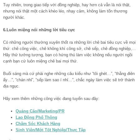
Tuy nhiên, trong giao tiếp với đồng nghiệp, hay hơn cả vẫn là nói thật,
nhưng nói thật một cách khéo léo, nhạy cảm, không làm tổn thương
người khác.
6.Luôn miệng nói những lời tiêu cực
Có những người thường xuyên thốt ra những lời chê bai tiêu cực về mọi
thứ: chê công việc, chê không khí công sở, chê sếp, chê đồng nghiệp,…
Hãy thử tưởng tượng, bạn có hứng thú làm việc không nếu người ngồi
cạnh bạn cứ luôn miệng chê bai mọi thứ.
Buổi sáng mà cứ phải nghe những câu kiểu như “tôi ghét…”, “thằng điên
ấy…”, “chán nhỉ”, “sếp làm sao í nhỉ…”, chắc ngày làm việc sẽ trở thành
địa ngục.
Hãy xem thêm những công việc đang tuyển sau đây:
Quảng Cáo/Marketing/PR
Lao Động Phổ Thông
Chăm Sóc Khách Hàng
Sinh Viên/Mới Tốt Nghiệp/Thực Tập