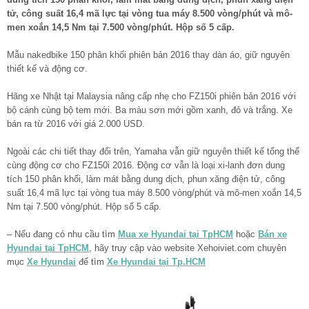
tử, công suất 16,4 mã lực tại vòng tua máy 8.500 vòng/phút và mô-
men xoắn 14,5 Nm tại 7.500 vòng/phút. Hộp số 5 cấp.
Mẫu nakedbike 150 phân khối phiên bản 2016 thay dàn áo, giữ nguyên
thiết kế và động cơ.
Hãng xe Nhật tại Malaysia nâng cấp nhẹ cho FZ150i phiên bản 2016 với
bộ cánh cùng bộ tem mới. Ba màu sơn mới gồm xanh, đỏ và trắng. Xe
bán ra từ 2016 với giá 2.000 USD.
Ngoài các chi tiết thay đổi trên, Yamaha vẫn giữ nguyên thiết kế tổng thể
cùng động cơ cho FZ150i 2016. Động cơ vẫn là loại xi-lanh đơn dung
tích 150 phân khối, làm mát bằng dung dịch, phun xăng điện tử, công
suất 16,4 mã lực tại vòng tua máy 8.500 vòng/phút và mô-men xoắn 14,5
Nm tại 7.500 vòng/phút. Hộp số 5 cấp.
– Nếu đang có nhu cầu tìm
Mua xe Hyundai tại TpHCM
hoặc
Bán xe
Hyundai tại TpHCM
, hãy truy cập vào website Xehoiviet.com chuyên
mục
Xe Hyundai
để tìm
Xe Hyundai tại Tp.HCM