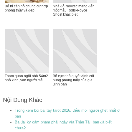
Bố trí căn hộ chung cư hợp
Nhà độ Novitec mang đến
phong thủy và đẹp
một mẫu Rolls-Royce
Ghost khác biệt
Tham quan ngôi nhà 54m2
Bố cục nhà quyết định cát
nhỏ xinh, vạn người mê
hung phong thủy của gia
đinh bạn
Nội Dung Khác
Trong xem bói bài tây tarot 2016. Điều mọi người ghét nhất ở
bạn
Ba đại kỵ cấm phạm phải ngày vía Thần Tài, bạn đã biết
chưa?