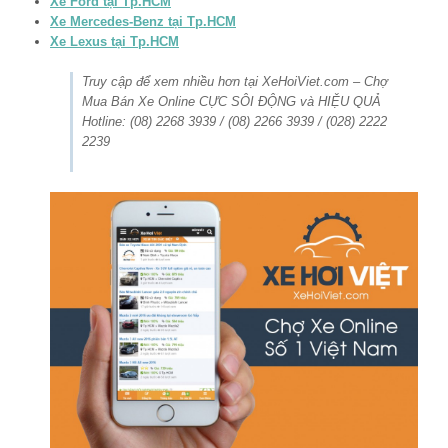
Xe Ford tại Tp.HCM
Xe Mercedes-Benz tại Tp.HCM
Xe Lexus tại Tp.HCM
Truy cập để xem nhiều hơn tại XeHoiViet.com – Chợ
Mua Bán Xe Online CỰC SÔI ĐỘNG và HIỆU QUẢ
Hotline: (08) 2268 3939 / (08) 2266 3939 / (028) 2222
2239