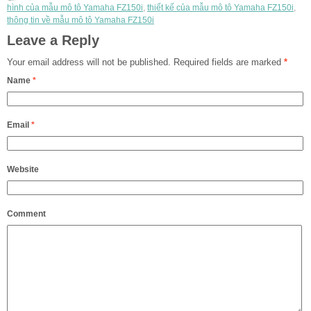
hình của mẫu mô tô Yamaha FZ150i
,
thiết kế của mẫu mô tô Yamaha FZ150i
,
thông tin về mẫu mô tô Yamaha FZ150i
Leave a Reply
Your email address will not be published.
Required fields are marked
*
Name
*
Email
*
Website
Comment