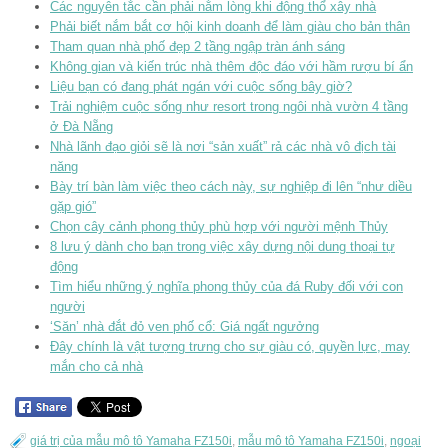
Các nguyên tắc cần phải nằm lòng khi động thổ xây nhà
Phải biết nắm bắt cơ hội kinh doanh để làm giàu cho bản thân
Tham quan nhà phố đẹp 2 tầng ngập tràn ánh sáng
Không gian và kiến trúc nhà thêm độc đáo với hầm rượu bí ẩn
Liệu bạn có đang phát ngán với cuộc sống bây giờ?
Trải nghiệm cuộc sống như resort trong ngôi nhà vườn 4 tầng
ở Đà Nẵng
Nhà lãnh đạo giỏi sẽ là nơi “sản xuất” rả các nhà vô địch tài
năng
Bày trí bàn làm việc theo cách này, sự nghiệp đi lên “như diều
gặp gió”
Chọn cây cảnh phong thủy phù hợp với người mệnh Thủy
8 lưu ý dành cho bạn trong việc xây dựng nội dung thoại tự
động
Tìm hiểu những ý nghĩa phong thủy của đá Ruby đối với con
người
‘Săn’ nhà đắt đỏ ven phố cổ: Giá ngất ngưởng
Đây chính là vật tượng trưng cho sự giàu có, quyền lực, may
mắn cho cả nhà
giá trị của mẫu mô tô Yamaha FZ150i
,
mẫu mô tô Yamaha FZ150i
,
ngoại