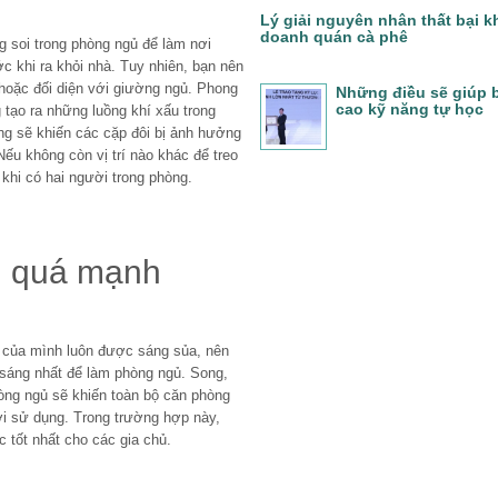
Lý giải nguyên nhân thất bại k
doanh quán cà phê
 soi trong phòng ngủ để làm nơi
ước khi ra khỏi nhà. Tuy nhiên, bạn nên
 hoặc đối diện với giường ngủ. Phong
Những điều sẽ giúp 
cao kỹ năng tự học
g tạo ra những luồng khí xấu trong
ng sẽ khiến các cặp đôi bị ảnh hưởng
ếu không còn vị trí nào khác để treo
khi có hai người trong phòng.
g quá mạnh
 của mình luôn được sáng sủa, nên
sáng nhất để làm phòng ngủ. Song,
òng ngủ sẽ khiến toàn bộ căn phòng
ời sử dụng. Trong trường hợp này,
 tốt nhất cho các gia chủ.