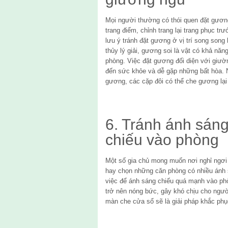
Mọi người thường có thói quen đặt gương
trang điểm, chỉnh trang lại trang phục tr
lưu ý tránh đặt gương ở vị trí song song
thủy lý giải, gương soi là vật có khả năn
phòng. Việc đặt gương đối diện với giườ
đến sức khỏe và dễ gặp những bất hòa. N
gương, các cặp đôi có thể che gương lại 
6. Tránh ánh sán
chiếu vào phòng
Một số gia chủ mong muốn nơi nghỉ ngơi
hay chọn những căn phòng có nhiều ánh 
việc để ánh sáng chiếu quá mạnh vào ph
trở nên nóng bức, gây khó chịu cho ngư
màn che cửa sổ sẽ là giải pháp khắc phục