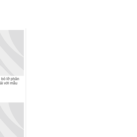
 bỏ lỡ phân
tải với mẫu