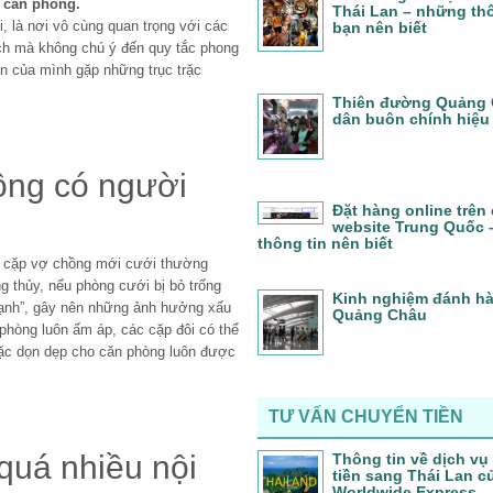
o căn phòng.
Thái Lan – những thô
, là nơi vô cùng quan trọng với các
bạn nên biết
hích mà không chú ý đến quy tắc phong
ân của mình gặp những trục trặc
Thiên đường Quảng 
dân buôn chính hiệu
ông có người
Đặt hàng online trên
website Trung Quốc
thông tin nên biết
các cặp vợ chồng mới cưới thường
 thủy, nếu phòng cưới bị bỏ trống
Kinh nghiệm đánh h
lạnh”, gây nên những ảnh hưởng xấu
Quảng Châu
phòng luôn ấm áp, các cặp đôi có thể
ặc dọn dẹp cho căn phòng luôn được
TƯ VẤN CHUYỂN TIỀN
quá nhiều nội
Thông tin về dịch vụ
tiền sang Thái Lan c
Worldwide Express