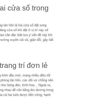
hai cửa sổ trong
òng tân hôn là hai cửa sổ đặt song
áng cửa sổ khi đặt ở vị trí này sẽ
Bạn cần đặc biệt lưu ý vấn đề này khi
thường xuyên cãi vã, giận dỗi, gây bất
trang trí đơn lẻ
 khởi đầu mới, mang nhiều điều tốt
rí phòng tân hôn, các đôi vợ chồng nên
 như bóng đèn, bình hoa… Ngoài ra,
ứng nhau để cân bằng âm dương trong
ủa cả hai luôn được bền vững, hạnh