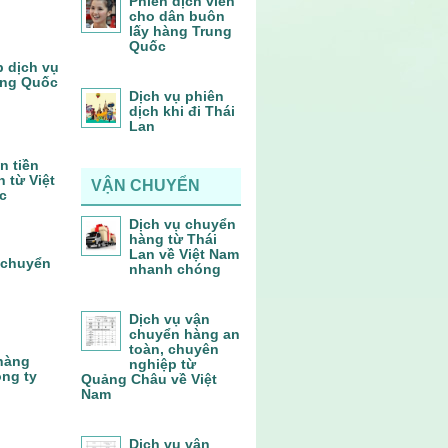
Phiên dịch viên
cho dân buôn
lấy hàng Trung
Quốc
p dịch vụ
ung Quốc
Dịch vụ phiên
dịch khi đi Thái
Lan
n tiền
 từ Việt
VẬN CHUYỂN
c
Dịch vụ chuyển
hàng từ Thái
Lan về Việt Nam
 chuyển
nhanh chóng
Dịch vụ vận
chuyển hàng an
toàn, chuyên
 hàng
nghiệp từ
ông ty
Quảng Châu về Việt
Nam
Dịch vụ vận