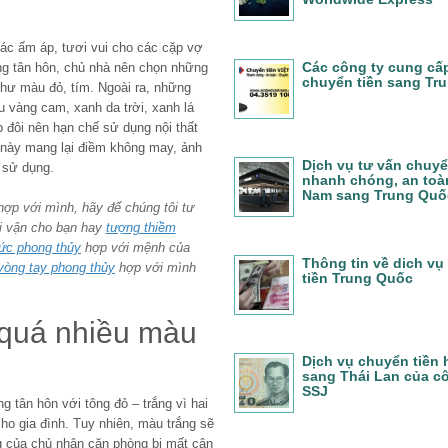
n
ác ấm áp, tươi vui cho các cặp vợ
Các công ty cung cấ
òng tân hôn, chủ nhà nên chọn những
chuyển tiền sang Tr
hư màu đỏ, tím. Ngoài ra, những
vàng cam, xanh da trời, xanh lá
 đôi nên hạn chế sử dụng nội thất
này mang lại điềm không may, ảnh
Dịch vụ tư vấn chuyể
 sử dụng.
nhanh chóng, an toàn
Nam sang Trung Quố
ợp với mình, hãy để chúng tôi tư
ài vận cho bạn hay
tượng thiềm
sức phong thủy
hợp với mệnh của
Thông tin về dich vụ
vòng tay phong thủy
hợp với mình
tiền Trung Quốc
 quá nhiều màu
Dịch vụ chuyển tiền
sang Thái Lan của c
SSJ
g tân hôn với tông đỏ – trắng vì hai
o gia đình. Tuy nhiên, màu trắng sẽ
g của chủ nhân căn phòng bị mất cân