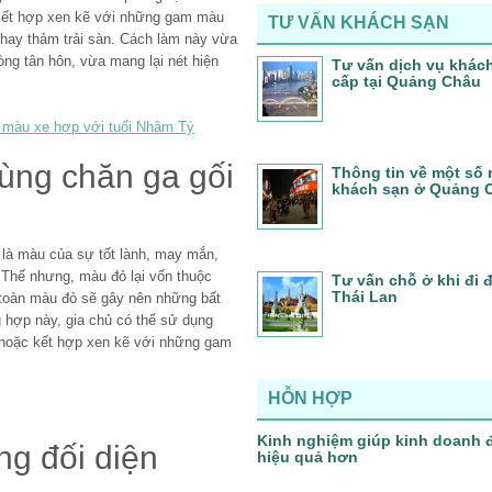
 kết hợp xen kẽ với những gam màu
TƯ VẤN KHÁCH SẠN
hay thảm trải sàn. Cách làm này vừa
òng tân hôn, vừa mang lại nét hiện
Tư vấn dịch vụ khác
cấp tại Quảng Châu
n màu xe hợp với tuổi Nhâm Tý
dùng chăn ga gối
Thông tin về một số 
khách sạn ở Quảng 
 là màu của sự tốt lành, may mắn,
. Thế nhưng, màu đỏ lại vốn thuộc
Tư vấn chỗ ở khi đi
Thái Lan
 toàn màu đỏ sẽ gây nên những bất
 hợp này, gia chủ có thể sử dụng
 hoặc kết hợp xen kẽ với những gam
HỖN HỢP
Kinh nghiệm giúp kinh doanh 
ng đối diện
hiệu quả hơn