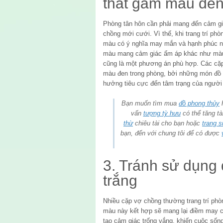
thất gam màu đe
Phòng tân hôn cần phải mang đến cảm gi
chồng mới cưới. Vì thế, khi trang trí ph
màu có ý nghĩa may mắn và hạnh phúc n
màu mang cảm giác ấm áp khác như màu 
cũng là một phương án phù hợp. Các cặp
màu đen trong phòng, bởi những món đồ 
hưởng tiêu cực đến tâm trạng của người
Bạn muốn tìm mua
đồ phong thủy
h
vấn
tượng tỳ hưu
có thể tăng t
thừ
chiêu tài cho bạn hoặc
trang 
bạn, đến với chung tôi để có được
3. Tránh sử dụng
trắng
Nhiều cặp vợ chồng thường trang trí phòn
màu này kết hợp sẽ mang lại điềm may ch
tạo cảm giác trống vắng, khiến cuộc sốn