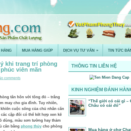
»
 HÀNG
MUA HÀNG GIÚP
DỊCH VỤ TƯ VẤN
TIN TỨC ĐÁ
ý khi trang trí phòng
THÔNG TIN LIÊN HỆ
h phúc viên mãn
No comments
KINH NGHIỆM ĐÁNH HÀN
hòng tân hôn với tông đỏ – trắng
“Thế giới có cái gì 
ềm may cho gia đình. Tuy nhiên,
Châu có cái đó”
, khiến cuộc sống của chủ nhân căn
các cặp đôi có thể kết hợp xen kẽ
ồ dùng, màu sơn tường hay thảm
hủ cân bằng
phong thủy
cho phòng
Mua hàng ở chợ Cha