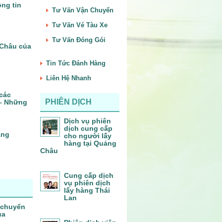
ng tin
Tư Vấn Vận Chuyển
Tư Vấn Vé Tàu Xe
Tư Vấn Đóng Gói
Châu của
Tin Tức Đánh Hàng
Liên Hệ Nhanh
 các
PHIÊN DỊCH
 – Những
Dịch vụ phiên
dịch cung cấp
àng
cho người lấy
hàng tại Quảng
Châu
Cung cấp dịch
vụ phiên dịch
lấy hàng Thái
Lan
 chuyển
ủa