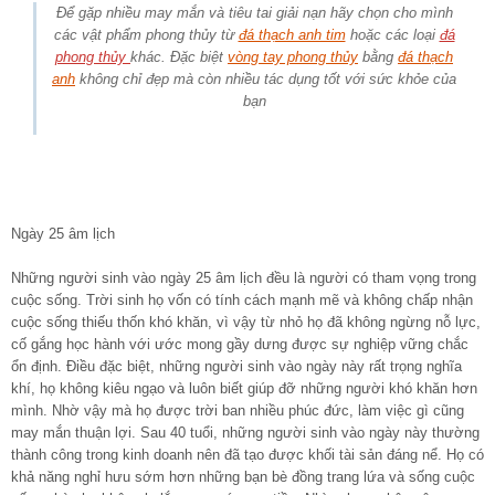
Để gặp nhiều may mắn và tiêu tai giải nạn hãy chọn cho mình
các vật phẩm phong thủy từ
đá thạch anh tim
hoặc các loại
đá
phong thủy
khác. Đặc biệt
vòng tay phong thủy
bằng
đá thạch
anh
không chỉ đẹp mà còn nhiều tác dụng tốt với sức khỏe của
bạn
Ngày 25 âm lịch
Những người sinh vào ngày 25 âm lịch đều là người có tham vọng trong
cuộc sống. Trời sinh họ vốn có tính cách mạnh mẽ và không chấp nhận
cuộc sống thiếu thốn khó khăn, vì vậy từ nhỏ họ đã không ngừng nỗ lực,
cố gắng học hành với ước mong gầy dưng được sự nghiệp vững chắc
ổn định. Điều đặc biệt, những người sinh vào ngày này rất trọng nghĩa
khí, họ không kiêu ngạo và luôn biết giúp đỡ những người khó khăn hơn
mình. Nhờ vậy mà họ được trời ban nhiều phúc đức, làm việc gì cũng
may mắn thuận lợi. Sau 40 tuổi, những người sinh vào ngày này thường
thành công trong kinh doanh nên đã tạo được khối tài sản đáng nể. Họ có
khả năng nghỉ hưu sớm hơn những bạn bè đồng trang lứa và sống cuộc