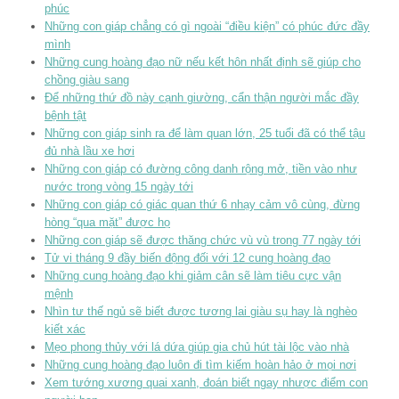
phúc
Những con giáp chẳng có gì ngoài “điều kiện” có phúc đức đầy
mình
Những cung hoàng đạo nữ nếu kết hôn nhất định sẽ giúp cho
chồng giàu sang
Để những thứ đồ này cạnh giường, cẩn thận người mắc đầy
bệnh tật
Những con giáp sinh ra để làm quan lớn, 25 tuổi đã có thể tậu
đủ nhà lầu xe hơi
Những con giáp có đường công danh rộng mở, tiền vào như
nước trong vòng 15 ngày tới
Những con giáp có giác quan thứ 6 nhạy cảm vô cùng, đừng
hòng “qua mặt” được họ
Những con giáp sẽ được thăng chức vù vù trong 77 ngày tới
Tử vi tháng 9 đầy biến động đối với 12 cung hoàng đạo
Những cung hoàng đạo khi giảm cân sẽ làm tiêu cực vận
mệnh
Nhìn tư thế ngủ sẽ biết được tương lai giàu sụ hay là nghèo
kiết xác
Mẹo phong thủy với lá dứa giúp gia chủ hút tài lộc vào nhà
Những cung hoàng đạo luôn đi tìm kiếm hoàn hảo ở mọi nơi
Xem tướng xương quai xanh, đoán biết ngay nhược điểm con