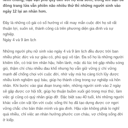
đồng trang lứa vẫn phiền não nhiều thứ thì những người sinh vào
ngày 12 lại an nhàn hơn.
Đây là những cô gái có số hưởng vì rất may mắn cuộc đời họ sẽ rất
thuận lợi, suôn sẻ, thành công cả trên phương diện gia đình và sự
nghiệp.
Ngày 4 và 9 âm lịch
Những người phụ nữ sinh vào ngày 4 và 9 âm lịch đều được trời ban
nhiều phúc đức và sự giàu có, phú quý vô tận. Đa số họ là những người
khiêm tốn, có trái tim nhân hậu, hiền lành, mặc dù lúc trẻ gặp nhiều sóng
gió, thậm chí chịu nhiều đau khổ nhưng họ vẫn giữ vững ý chí vững
mạnh để chống chọi với cuộc đời, nhờ vậy mà họ càng tích lũy được
nhiều kinh nghiệm quý báu, giúp họ thành công trong sự nghiệp và hôn
nhân. Khi bước vào giai đoạn trung niên, những người sinh vào 2 ngày
sẽ gặp được cơ hội tốt, giúp họ thuận buồm xuôi gió trong mọi thứ, làm
việc gì cũng có quý nhân giúp đỡ. Đặc biệt sau 40 tuổi, khi những người
khác vẫn còn vật lộn với cuộc sống thì họ đã tạo dựng được cơ ngơi
vững chắc cho bản thân mình và gia đình. Hậu vận không phải lo nghĩ
quá nhiều, chỉ việc an nhàn hưởng phước con cháu, vợ chồng sống đời
ở kiếp.