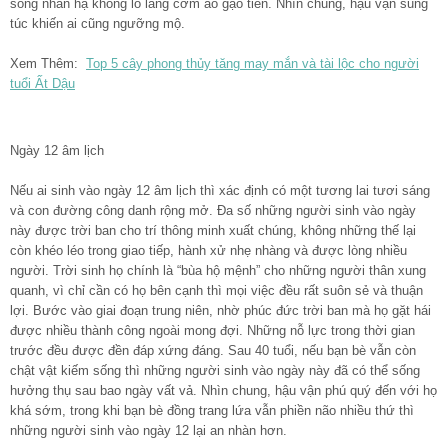
sống nhàn hạ không lo lắng cơm áo gạo tiền. Nhìn chung, hậu vận sung
túc khiến ai cũng ngưỡng mộ.
Xem Thêm:
Top 5 cây phong thủy tăng may mắn và tài lộc cho người
tuổi Ất Dậu
Ngày 12 âm lịch
Nếu ai sinh vào ngày 12 âm lịch thì xác định có một tương lai tươi sáng
và con đường công danh rộng mở. Đa số những người sinh vào ngày
này được trời ban cho trí thông minh xuất chúng, không những thế lại
còn khéo léo trong giao tiếp, hành xử nhẹ nhàng và được lòng nhiều
người. Trời sinh họ chính là “bùa hộ mệnh” cho những người thân xung
quanh, vì chỉ cần có họ bên cạnh thì mọi việc đều rất suôn sẻ và thuận
lợi. Bước vào giai đoạn trung niên, nhờ phúc đức trời ban mà họ gặt hái
được nhiều thành công ngoài mong đợi. Những nỗ lực trong thời gian
trước đều được đền đáp xứng đáng. Sau 40 tuổi, nếu bạn bè vẫn còn
chật vật kiếm sống thì những người sinh vào ngày này đã có thể sống
hưởng thụ sau bao ngày vất vả. Nhìn chung, hậu vận phú quý đến với họ
khá sớm, trong khi bạn bè đồng trang lứa vẫn phiền não nhiều thứ thì
những người sinh vào ngày 12 lại an nhàn hơn.