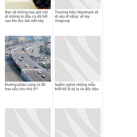
Bạn sẽ không bao giờ vứt
Thương hiệu Maximark sẽ
đi những lọ dầu cá đã hết
đi vào dĩ vãng: về tay
sau khi đọc bài viết này
Vingroup
Đường phản cung có tốt
Ngắm nghía những mẫu
hay xấu cho nhà ở?
thiết kế tủ kỳ lạ và độc đáo