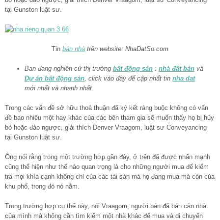
tại Gunston luật sư.
Tin
bán nhà
trên website: NhaDatSo.com
Ban đang nghiên cứ thị trường
bất động sản
:
nhà đất bán
và
Dự án bất động sản
, click vào đây để cập nhất tin
nha dat
mới nhất và nhanh nhất.
Trong các vấn đề sở hữu thoả thuận đã ký kết ràng buộc không có vấn
đề bao nhiêu một hay khác của các bên tham gia sẽ muốn thấy họ bị hủy
bỏ hoặc đảo ngược, giải thích Denver Vraagom, luật sư Conveyancing
tại Gunston luật sư.
Ông nói rằng trong một trường hợp gần đây, ở trên đã được nhấn mạnh
cũng thể hiện như thế nào quan trọng là cho những người mua để kiểm
tra mọi khía cạnh không chỉ của các tài sản mà họ đang mua mà còn của
khu phố, trong đó nó nằm.
Trong trường hợp cụ thể này, nói Vraagom, người bán đã bán căn nhà
của mình mà không cần tìm kiếm một nhà khác để mua và di chuyển