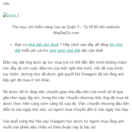
vào.
Thư mục tìm kiếm nâng cao tại Quận 3 – Tp.HCM trên website:
NhaDatSo.com
Bạn có
nhà đất cho thuê
? Hãy click vào đây để đăng
tin nhà
đất
miễn phí và tìm
môi giới nhà đất
nếu cần thiết
Điều này đặt ông dưới áp lực mua (và có thể dẫn đến mình không chăm
sóc đầy đủ với cuộc điều tra của một ngôi nhà mới). vấn đề của mình,
tuy nhiên, dường như đã được giải quyết khi Vraagom đã nói rằng anh
bây giờ đã mua ở nơi khác.
Nó được bố trí rằng việc chuyển giao nhà đầu tiên của mình sẽ đi qua
gần như ngay lập tức, trong khi việc chuyển nhượng nhà, ông đã mua sẽ
được thực hiện càng sớm càng tốt sau đó. Việc chuyển nhượng đầu tiên
diễn ra vào ngày thứ sáu, và người mua chuyển đến ở vào ngày thứ bảy.
Vào buổi sáng thứ Hai sau Vraagom học được từ người mua rằng anh
muốn trái phiếu đảo chiều và thỏa thuận này bị bác bỏ.