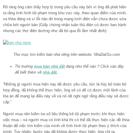
Rõ ràng ông cảm thấy hợp lý trong yêu cầu này bởi vì ông đã phát hiện
ra rằng tình hình tội phạm trong khu vực này, theo quan điểm của mình,
xa thỏa đáng và vì lỗi nào đó trong mạng lưới điện vẫn chưa được sửa
chữa bởi người bán (Giấy chứng nhận tuân thủ điện có được ban hành
nhưng các thợ điện dường như đã bỏ qua lỗi lầm nhất định).
Thư mục tìm kiếm bán nhà riêng trên website: NhaDatSo.com
Thị trường
mua bán nhà đất
đang như thế nào ? Click vào đây
để biết thêm về
nhà đất
.
“Những gì người mua hiện nay đã được yêu cầu, tức là hủy bỏ toàn bộ
hợp đồng, đã không thể thực hiện, ông sẽ có để có được một lệnh của
tòa án để mang lại điều này về và nó rất nghi ngờ rằng điều này sẽ được
cấp.”
Người mua nên kiểm tra số liệu thống kê tội phạm trước khi thực hiện
việc mua – và người mua có tính khả thi có thể đã thực hiện các đề thỏa
thuận để việc tìm kiếm của mình về tình hình tội phạm theo ý thích của
mình. Tuy nhiên, bước này đã không được thực hiện, ông chỉ ra.