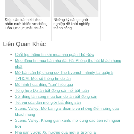
Điều cần tránh khi đeo
Những kỹ năng nghề
nhẫn cưới khiến vợ chồng
nghiệp để khởi nghiệp
luôn lục đục, mẫu thuẫn
thành công
Liên Quan Khác
Chắt lọc thông tin khi mua nhà quận Thủ Đức
Mẹo đăng tin mua bán nhà đất Hải Phòng thu hút khách hàng
nhất
Mở bán căn hộ chung cư The Everrich Infinity tại quận 5
TPHCM: Một số thông tin dự án
Mô hình hoạt động “sàn” hiệu quả
Tổng hợp Dự án bất động sản nổi bật tuần
Sôi động làn sóng mua bán dự án bất động sản
Tết vui của dân môi giới bất động sản
Scenic Valley: Mở bán giai đoạn 5 và những điểm cộng của
khách hàng
Scenic Valley: Không gian xanh, mở cùng các tiện ích ngoại
trời
Nhà sân vườn: Xu hướng của mới ở tương lai