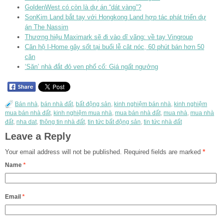
GoldenWest có còn là dự án “dát vàng”?
SonKim Land bắt tay với Hongkong Land hợp tác phát triển dự
án The Nassim
Thương hiệu Maximark sẽ đi vào dĩ vãng: về tay Vingroup
Căn hộ I-Home gây sốt tại buổi lễ cât nóc, 60 phút bán hơn 50
căn
‘Săn’ nhà đắt đỏ ven phố cổ: Giá ngất ngưởng
Bán nhà
,
bán nhà đất
,
bất động sản
,
kinh nghiệm bán nhà
,
kinh nghiệm
mua bán nhà đất
,
kinh nghiệm mua nhà
,
mua bán nhà đất
,
mua nhà
,
mua nhà
đất
,
nha dat
,
thông tin nhà đất
,
tin tức bất động sản
,
tin tức nhà đất
Leave a Reply
Your email address will not be published.
Required fields are marked
*
Name
*
Email
*