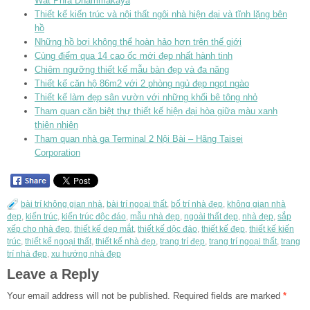
Wat Phra Dhammakaya
Thiết kế kiến trúc và nội thất ngôi nhà hiện đại và tĩnh lặng bên
hồ
Những hồ bơi không thể hoàn hảo hơn trên thế giới
Cùng điểm qua 14 cao ốc mới đẹp nhất hành tinh
Chiêm ngưỡng thiết kế mẫu bàn đẹp và đa năng
Thiết kế căn hộ 86m2 với 2 phòng ngủ đẹp ngọt ngào
Thiết kế làm đẹp sân vườn với những khối bê tông nhỏ
Tham quan căn biệt thự thiết kế hiện đại hòa giữa màu xanh
thiên nhiên
Tham quan nhà ga Terminal 2 Nội Bài – Hãng Taisei
Corporation
bài trí không gian nhà
,
bài trí ngoại thất
,
bố trí nhà đẹp
,
không gian nhà
đẹp
,
kiến trúc
,
kiến trúc độc đáo
,
mẫu nhà đẹp
,
ngoài thất đẹp
,
nhà đẹp
,
sắp
xếp cho nhà đẹp
,
thiết kế dẹp mắt
,
thiết kế dộc đáo
,
thiết kế đẹp
,
thiết kế kiến
trúc
,
thiết kế ngoại thất
,
thiết kế nhà đẹp
,
trang trí đẹp
,
trang trí ngoại thất
,
trang
trí nhà đẹp
,
xu hướng nhà đẹp
Leave a Reply
Your email address will not be published.
Required fields are marked
*