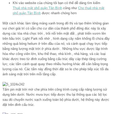
Khi vào website của chúng tôi bạn có thể dễ dàng tìm kiếm
Thuê nhà mặt phố quận Tân Bình
cũng như
Cho thuê nhà mặt
phố quận Tân Bình
được nhanh chóng hơn
Một cách khác làm tăng mảng xanh trong đô thị và tạo thêm không gian
vui chơi giải trí có sẵn cho cư dân của thành phố đông đúc này là xây
dựng các tòa nhà chọc trời , trôi nổi trên mặt đất , phát triển vươn lên
trên bầu trời. Light Park nổi nhờ , hình dạng cây nấm khổng lồ chứa đầy
những quả bóng helium ở trên đầu của nó, và cánh quạt chạy trực tiếp
bằng năng lượng mặt trời ở phía dưới . Những khu vực được lập trình
hóa như công viên lớn, khu thể thao, nhà kính , nhà hàng, và các loại
khác được treo từ đỉnh xuống bằng cấu trúc dây cáp thép tăng cường
lực; các tấm cánh quạt quay theo nhiều hướng khác để cân bằng trọng
lượng của nó. Các tấm này đồng thời đặt so le cho phép tiếp xúc tối đa
ánh sáng mặt trời trên mỗi tầng cấp.
Tấm pin mặt trời mờ che phía trên công trình cung cấp năng lượng sử
dụng bên dưới. Nước mưa trực tiếp được thu lại thông qua các bộ lọc
sau đó chuyển nước sạch xuống toàn bộ phía dưới, hệ thống này được
đặt trên đỉnh cấu trúc.