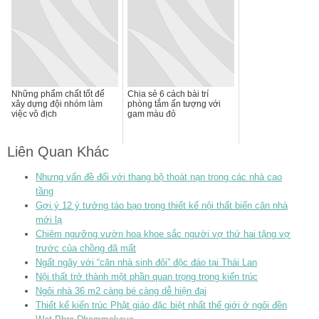
Những phẩm chất tốt để
Chia sẻ 6 cách bài trí
xây dựng đội nhóm làm
phòng tắm ấn tượng với
việc vô địch
gam màu đỏ
Liên Quan Khác
Nhưng vấn đề đối với thang bộ thoát nạn trong các nhà cao
tầng
Gợi ý 12 ý tưởng táo bạo trong thiết kế nội thất biến căn nhà
mới lạ
Chiêm ngưỡng vườn hoa khoe sắc người vợ thứ hai tặng vợ
trước của chồng đã mất
Ngất ngây với “căn nhà sinh đôi” độc đáo tại Thái Lan
Nội thất trở thành một phần quan trọng trong kiến trúc
Ngôi nhà 36 m2 càng bé càng dễ hiện đại
Thiết kế kiến trúc Phật giáo đặc biệt nhất thế giới ở ngôi đền