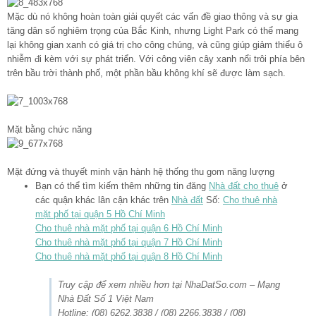
Mặc dù nó không hoàn toàn giải quyết các vấn đề giao thông và sự gia
tăng dân số nghiêm trọng của Bắc Kinh, nhưng Light Park có thể mang
lại không gian xanh có giá trị cho công chúng, và cũng giúp giảm thiểu ô
nhiễm đi kèm với sự phát triển. Với công viên cây xanh nổi trôi phía bên
trên bầu trời thành phố, một phần bầu không khí sẽ được làm sạch.
Mặt bằng chức năng
Mặt đứng và thuyết minh vận hành hệ thống thu gom năng lượng
Bạn có thể tìm kiếm thêm những tin đăng
Nhà đất cho thuê
ở
các quận khác lân cận khác trên
Nhà đất
Số:
Cho thuê nhà
mặt phố tại quận 5 Hồ Chí Minh
Cho thuê nhà mặt phố tại quận 6 Hồ Chí Minh
Cho thuê nhà mặt phố tại quận 7 Hồ Chí Minh
Cho thuê nhà mặt phố tại quận 8 Hồ Chí Minh
Truy cập để xem nhiều hơn tại NhaDatSo.com – Mạng
Nhà Đất Số 1 Việt Nam
Hotline: (08) 6262.3838 / (08) 2266.3838 / (08)