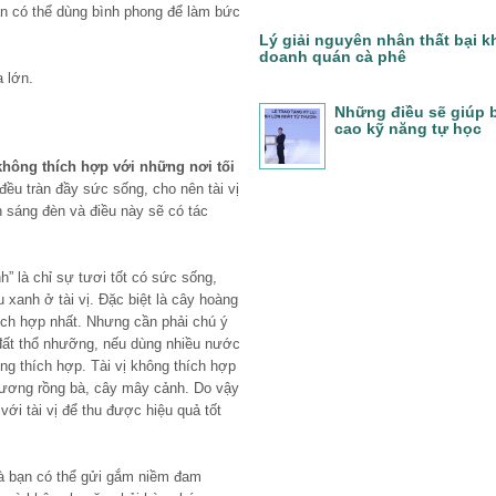
bạn có thể dùng bình phong để làm bức
Lý giải nguyên nhân thất bại k
doanh quán cà phê
 lớn.
Những điều sẽ giúp 
cao kỹ năng tự học
không thích hợp với những nơi tối
ều tràn đầy sức sống, cho nên tài vị
h sáng đèn và điều này sẽ có tác
nh” là chỉ sự tươi tốt có sức sống,
 xanh ở tài vị. Đặc biệt là cây hoàng
thích hợp nhất. Nhưng cần phải chú ý
 đất thổ nhưỡng, nếu dùng nhiều nước
ng thích hợp. Tài vị không thích hợp
xương rồng bà, cây mây cảnh. Do vậy
với tài vị để thu được hiệu quả tốt
à bạn có thể gửi gắm niềm đam