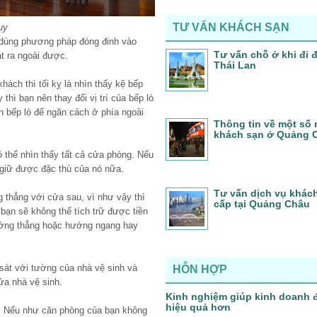
TƯ VẤN KHÁCH SẠN
uy
ể dùng phương pháp đóng đinh vào
Tư vấn chỗ ở khi đi
át ra ngoài được.
Thái Lan
ách thì tối kỵ là nhìn thấy kệ bếp
 thì bạn nên thay đổi vị trí của bếp lò
 bếp lò để ngăn cách ở phía ngoài
Thông tin về một số 
khách sạn ở Quảng 
ó thể nhìn thấy tất cả cửa phòng. Nếu
 giữ được đặc thù của nó nữa.
Tư vấn dịch vụ khác
 thẳng với cửa sau, vì như vậy thì
cấp tại Quảng Châu
bạn sẽ không thể tích trữ được tiền
hướng thẳng hoặc hướng ngang hay
sát với tường của nhà vệ sinh và
HỖN HỢP
ửa nhà vệ sinh.
Kinh nghiệm giúp kinh doanh 
hiệu quả hơn
. Nếu như căn phòng của bạn không