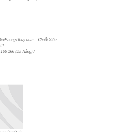
GioiPhongTthuy.com – Chuỗi Siêu
!!!
.166.166 (Đà Nẵng) /
ng ngủ nhỏ cất