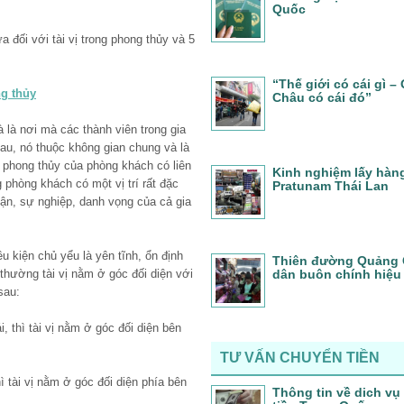
Quốc
 đối với tài vị trong phong thủy và 5
“Thế giới có cái gì 
ng thủy
Châu có cái đó”
 là nơi mà các thành viên trong gia
u, nó thuộc không gian chung và là
y phong thủy của phòng khách có liên
Kinh nghiệm lấy hàn
 phòng khách có một vị trí rất đặc
Pratunam Thái Lan
 vận, sự nghiệp, danh vọng của cả gia
u kiện chủ yểu là yên tĩnh, ổn định
Thiên đường Quảng 
thường tài vị nằm ở góc đối diện với
dân buôn chính hiệu
sau:
i, thì tài vị nằm ở góc đối diện bên
TƯ VẤN CHUYỂN TIỀN
ì tài vị nằm ở góc đối diện phía bên
Thông tin về dich vụ