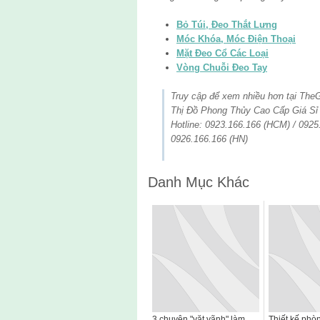
Bỏ Túi, Đeo Thắt Lưng
Móc Khóa, Móc Điện Thoại
Mặt Đeo Cổ Các Loại
Vòng Chuỗi Đeo Tay
Truy cập để xem nhiều hơn tại The
Thị Đồ Phong Thủy Cao Cấp Giá Sỉ 
Hotline: 0923.166.166 (HCM) / 0925
0926.166.166 (HN)
Danh Mục Khác
3 chuyện "vặt vãnh" làm
Thiết kế phò