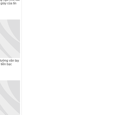
 giày của tín
ường vân tay
tiền bạc