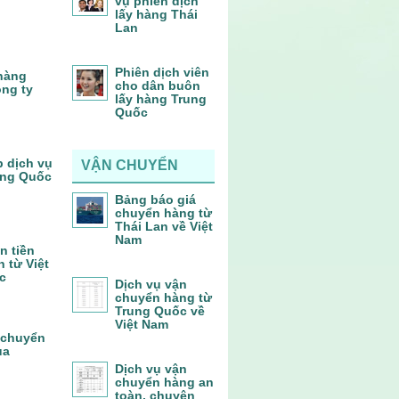
vụ phiên dịch
lấy hàng Thái
Lan
Phiên dịch viên
 hàng
cho dân buôn
ông ty
lấy hàng Trung
Quốc
p dịch vụ
VẬN CHUYỂN
ung Quốc
Bảng báo giá
chuyển hàng từ
Thái Lan về Việt
Nam
n tiền
 từ Việt
c
Dịch vụ vận
chuyển hàng từ
Trung Quốc về
Việt Nam
 chuyển
ủa
Dịch vụ vận
chuyển hàng an
toàn, chuyên