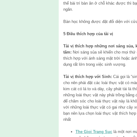
thể bài trí bàn ăn ở chỗ khác được thì 
ngăn.
Bàn học không được đặt đối diện với cửa
5 Điều thích hợp của tài vị
Tài vị thích hợp những nơi sáng sủa, 
tăm:
Nơi sáng sủa sẽ khiến cho mọi thứ đ
thích hợp với ánh sáng mặt trời hoặc án
dụng rất lớn trong việc sinh vượng.
Tài vị thích hợp với Sinh:
Cái gọi là “si
cho nên phải đặt các loài thực vật có màu
kim cát có lá to và dày, cây phát tài là 
những loài thực vật này phải trồng bằng
để chăm sóc cho loài thực vật này là khô
với những loài thực vật có gai như cây 
bạn nên lựa chọn loài thực vật thích hợp 
nhất
The Gioi Trang Suc
là một nơi m