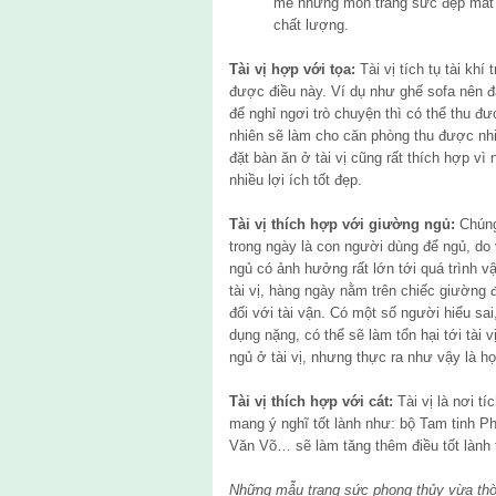
mê những món trang sức đẹp mắt 
chất lượng.
Tài vị hợp với tọa:
Tài vị tích tụ tài khí
được điều này. Ví dụ như ghế sofa nên đặ
để nghỉ ngơi trò chuyện thì có thể thu đượ
nhiên sẽ làm cho căn phòng thu được nhiề
đặt bàn ăn ở tài vị cũng rất thích hợp v
nhiều lợi ích tốt đẹp.
Tài vị thích hợp với giường ngủ:
Chúng 
trong ngày là con người dùng để ngủ, do
ngủ có ảnh hưởng rất lớn tới quá trình 
tài vị, hàng ngày nằm trên chiếc giường 
đối với tài vận. Có một số người hiểu sa
dụng nặng, có thể sẽ làm tổn hại tới tài
ngủ ở tài vị, nhưng thực ra như vậy là họ 
Tài vị thích hợp với cát:
Tài vị là nơi t
mang ý nghĩ tốt lành như: bộ Tam tinh P
Văn Võ… sẽ làm tăng thêm điều tốt lành 
Những mẫu trang sức phong thủy vừa th