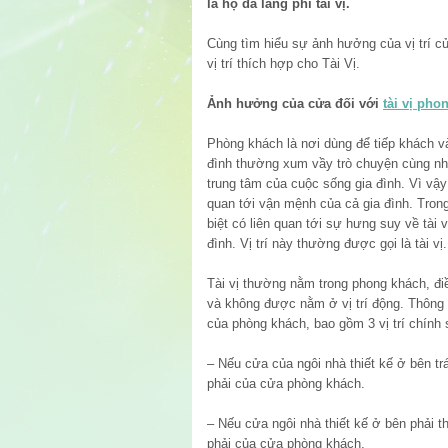
là họ đã lãng phí tài vị.
Cùng tìm hiểu sự ảnh hưởng của vị trí cửa
vị trí thích hợp cho Tài Vị.
Ảnh hưởng của cửa đối với
tài vị pho
Phòng khách là nơi dùng để tiếp khách và
đình thường xum vầy trò chuyện cùng nha
trung tâm của cuộc sống gia đình. Vì vậ
quan tới vận mệnh của cả gia đình. Trong
biệt có liên quan tới sự hưng suy về tài
đình. Vị trí này thường được gọi là tài vị.
Tài vị thường nằm trong phong khách, điề
và không được nằm ở vị trí động. Thông 
của phòng khách, bao gồm 3 vị trí chính 
– Nếu cửa của ngôi nhà thiết kế ở bên trá
phải của cửa phòng khách.
– Nếu cửa ngôi nhà thiết kế ở bên phải th
phải của cửa phòng khách.