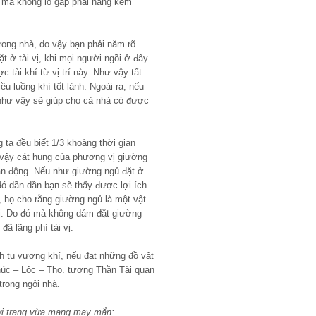
mà không lo gặp phải hàng kém
 trong nhà, do vậy bạn phải năm rõ
t ở tài vị, khi mọi người ngồi ở đây
c tài khí từ vị trí này. Như vậy tất
u luồng khí tốt lành. Ngoài ra, nếu
ì như vậy sẽ giúp cho cả nhà có được
ta đều biết 1/3 khoảng thời gian
 vậy cát hung của phương vị giường
vận động. Nếu như giường ngủ đặt ở
đó dần dần bạn sẽ thấy được lợi ích
i, họ cho rằng giường ngủ là một vật
 vị. Do đó mà không dám đặt giường
đã lãng phí tài vị.
ích tụ vượng khí, nếu đạt những đồ vật
húc – Lộc – Thọ. tượng Thần Tài quan
trong ngôi nhà.
ời trang vừa mang may mắn: