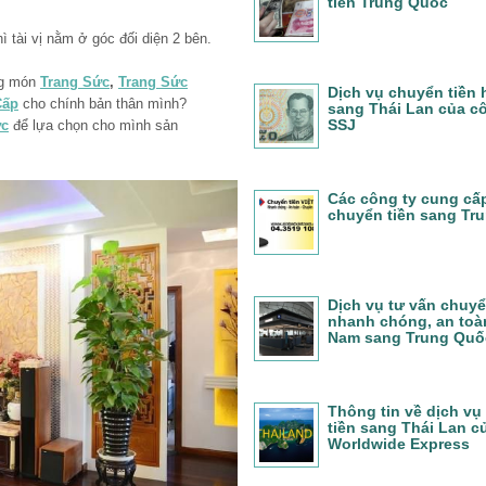
tiền Trung Quốc
ì tài vị nằm ở góc đối diện 2 bên.
ng món
Trang Sức
,
Trang Sức
Dịch vụ chuyển tiền
Cấp
cho chính bản thân mình?
sang Thái Lan của c
SSJ
ức
để lựa chọn cho mình sản
Các công ty cung cấ
chuyển tiền sang Tr
Dịch vụ tư vấn chuyể
nhanh chóng, an toàn
Nam sang Trung Quố
Thông tin về dịch vụ
tiền sang Thái Lan c
Worldwide Express