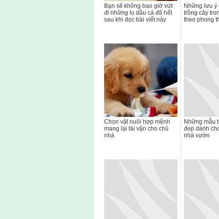
Bạn sẽ không bao giờ vứt
Những lưu ý c
đi những lọ dầu cá đã hết
trồng cây tr
sau khi đọc bài viết này
theo phong t
Chọn vật nuôi hợp mệnh
Những mẫu t
mang lại tài vận cho chủ
đẹp dành cho
nhà
nhà vườn