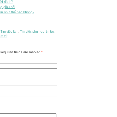
ời đánh”!
g giàu nổi
 lớn như thế nào không?
,
Tìm việc làm
,
Tìm việc phù hợp
,
tin tức
àm tốt
Required fields are marked
*