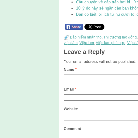
Câu chuyện về cấp trên hơi bị…”tr
10 lý do này sẽ ngăn cản bạn khôn
Bạn có biết lợi ích từ nụ cười to
Bảo hiểm nhân thọ
,
Thị trường lao động
việc làm
,
Việc làm
,
Việc làm phù hợp
,
Việc l
Leave a Reply
Your email address will not be published.
Name
*
Email
*
Website
Comment