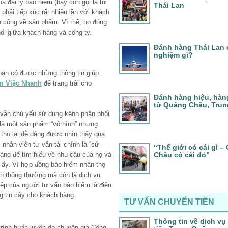
 đại lý bảo hiểm (hay còn gọi là tư
Thái Lan
 phải tiếp xúc rất nhiều lần với khách
h công về sản phẩm. Vì thế, họ đóng
ối giữa khách hàng và công ty.
Đánh hàng Thái Lan 
nghiệm gì?
bạn có được những thông tin giúp
m Việc Nhanh
để trang trải cho
Đánh hàng hiệu, hàn
từ Quảng Châu, Tru
 vẫn chủ yếu sử dụng kênh phân phối
 là một sản phẩm “vô hình” nhưng
thọ lại dễ dàng được nhìn thấy qua
 nhân viên tư vấn tài chính là “sứ
“Thế giới có cái gì 
hàng để tìm hiểu về nhu cầu của họ và
Châu có cái đó”
 ấy. Vì hợp đồng bảo hiểm nhân thọ
nh thông thường mà còn là dịch vụ
iệp của người tư vấn bảo hiểm là điều
g tin cậy cho khách hàng.
TƯ VẤN CHUYỂN TIỀN
Thông tin về dich vụ
rình huấn luyện do chuyên gia Công