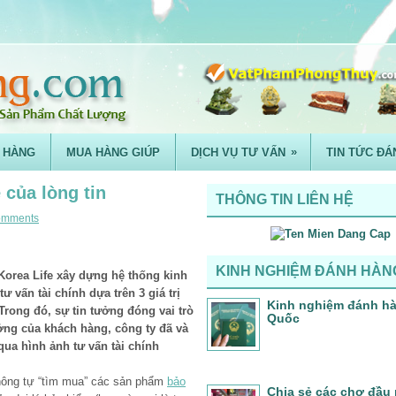
»
 HÀNG
MUA HÀNG GIÚP
DỊCH VỤ TƯ VẤN
TIN TỨC ĐÁ
của lòng tin
THÔNG TIN LIÊN HỆ
omments
KINH NGHIỆM ĐÁNH HÀN
 Korea Life xây dựng hệ thống kinh
ư vấn tài chính dựa trên 3 giá trị
Kinh nghiệm đánh h
. Trong đó, sự tin tưởng đóng vai trò
Quốc
ởng của khách hàng, công ty đã và
ua hình ảnh tư vấn tài chính
không tự “tìm mua” các sản phẩm
bảo
Chia sẻ các chợ đầu 