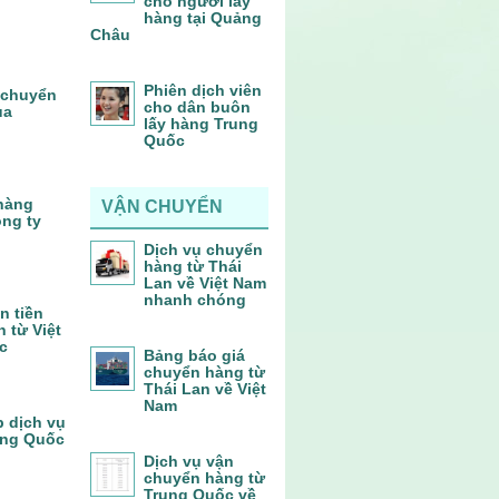
cho người lấy
hàng tại Quảng
Châu
Phiên dịch viên
 chuyển
cho dân buôn
ủa
lấy hàng Trung
Quốc
 hàng
VẬN CHUYỂN
ông ty
Dịch vụ chuyển
hàng từ Thái
Lan về Việt Nam
nhanh chóng
n tiền
 từ Việt
c
Bảng báo giá
chuyển hàng từ
Thái Lan về Việt
Nam
p dịch vụ
ung Quốc
Dịch vụ vận
chuyển hàng từ
Trung Quốc về