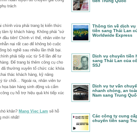
tiền Trung Quốc
 phụ trách
ài chính vừa phải trang bị kiến thức
Thông tin về dịch vụ
tiền sang Thái Lan c
 tâm lý khách hàng. Không phải “sứ
Worldwide Express
 đầu tiên! Chính vì thế, nhân viên tư
h nhẫn nại rất cao để không bỏ cuộc
ông bỏ nghề sau nhiều lần thất bại.
Dịch vụ chuyển tiền
hính phải tiếp xúc từ 5-8 lần để tư
sang Thái Lan của c
hàng. Để trang bị thêm công cụ cho
SSJ
VN đã thường xuyên tổ chức các khóa
hai thác khách hàng, kỹ năng
ý từ chối… Ngoài ra, nhân viên tư
Dịch vụ tư vấn chuyể
h họa bán hàng sinh động và cẩm
nhanh chóng, an toàn
công cụ hỗ trợ hiệu quả khi tiếp xúc
Nam sang Trung Quố
khó khăn?
Mang Viec Lam
sẽ hỗ
Các công ty cung cấ
g mới nhất!
chuyển tiền sang Tr