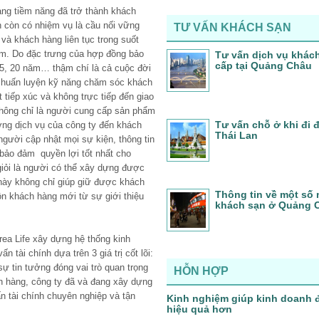
àng tiềm năng đã trở thành khách
h còn có nhiệm vụ là cầu nối vững
TƯ VẤN KHÁCH SẠN
 và khách hàng liên tục trong suốt
m. Do đặc trưng của hợp đồng bảo
Tư vấn dịch vụ khác
cấp tại Quảng Châu
15, 20 năm… thậm chí là cả cuộc đời
c huấn luyện kỹ năng chăm sóc khách
tiếp xúc và không trực tiếp đến giao
h không chỉ là người cung cấp sản phẩm
Tư vấn chỗ ở khi đi
ợng dịch vụ của công ty đến khách
Thái Lan
người cập nhật mọi sự kiện, thông tin
 bảo đảm quyền lợi tốt nhất cho
giỏi là người có thể xây dựng được
 này không chỉ giúp giữ được khách
Thông tin về một số 
 khách hàng mới từ sự giới thiệu
khách sạn ở Quảng 
rea Life xây dựng hệ thống kinh
n tài chính dựa trên 3 giá trị cốt lõi:
 sự tin tưởng đóng vai trò quan trọng
HỖN HỢP
h hàng, công ty đã và đang xây dựng
n tài chính chuyên nghiệp và tận
Kinh nghiệm giúp kinh doanh 
hiệu quả hơn