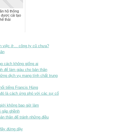
ăn hộ thông
" được cải tạo
hế thải
xin việc ở… công ty cũ chưa?
hăn
ng cách không giống ai
nh để làm giàu cho bản thân
hững dịch vụ mang tính chất trung
nổi tiếng Francis Hùng
 đó là cách ứng phó với các sự cố
giới không bao giờ làm
i gập ghềnh
ản thân để tránh những điều
 Hãy đứng dậy