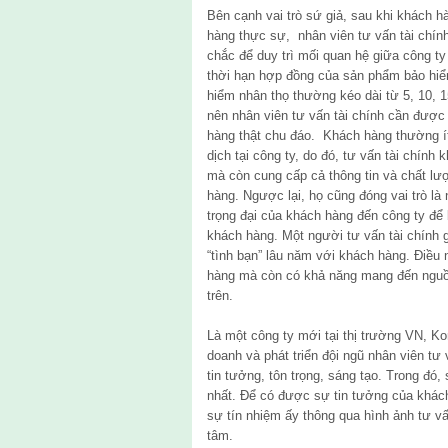
Bên cạnh vai trò sứ giả, sau khi khách h
hàng thực sự, nhân viên tư vấn tài chín
chắc để duy trì mối quan hệ giữa công ty
thời hạn hợp đồng của sản phẩm bảo hiể
hiểm nhân thọ thường kéo dài từ 5, 10, 
nên nhân viên tư vấn tài chính cần đượ
hàng thật chu đáo. Khách hàng thường ít 
dịch tại công ty, do đó, tư vấn tài chín
mà còn cung cấp cả thông tin và chất lư
hàng. Ngược lại, họ cũng đóng vai trò là 
trọng đại của khách hàng đến công ty để
khách hàng. Một người tư vấn tài chính 
“tình bạn” lâu năm với khách hàng. Điều
hàng mà còn có khả năng mang đến nguồn
trên.
Là một công ty mới tại thị trường VN, Ko
doanh và phát triển đội ngũ nhân viên tư vấ
tin tưởng, tôn trọng, sáng tạo. Trong đó,
nhất. Để có được sự tin tưởng của khác
sự tín nhiệm ấy thông qua hình ảnh tư vấ
tâm.