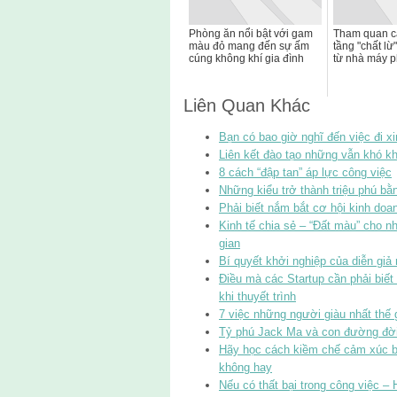
Phòng ăn nổi bật với gam
Tham quan c
màu đỏ mang đến sự ấm
tầng "chất lừ
cúng không khí gia đình
từ nhà máy p
Liên Quan Khác
Bạn có bao giờ nghĩ đến việc đi 
Liên kết đào tạo những vẫn khó k
8 cách “đập tan” áp lực công việc
Những kiểu trở thành triệu phú bằ
Phải biết nắm bắt cơ hội kinh doa
Kinh tế chia sẻ – “Đất màu” cho n
gian
Bí quyết khởi nghiệp của diễn giả 
Điều mà các Startup cần phải biết
khi thuyết trình
7 việc những người giàu nhất thế 
Tỷ phú Jack Ma và con đường đờ
Hãy học cách kiềm chế cảm xúc b
không hay
Nếu có thất bại trong công việc –