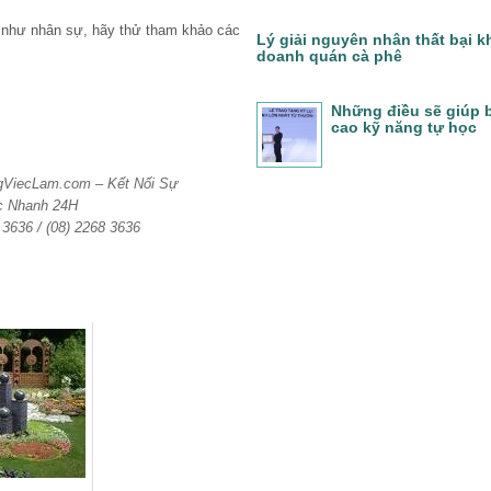
g như nhân sự, hãy thử tham khảo các
Lý giải nguyên nhân thất bại k
doanh quán cà phê
Những điều sẽ giúp 
cao kỹ năng tự học
ngViecLam.com – Kết Nối Sự
c Nhanh 24H
6 3636 / (08) 2268 3636