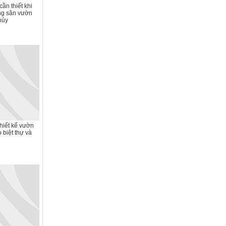
ần thiết khi
ong sân vườn
hủy
hiết kế vườn
 biệt thự và