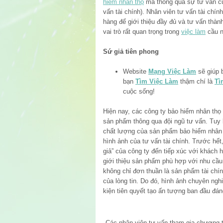
hiểm nhân thọ
mà thông qua sự tư vấn của
vấn tài chính). Nhân viên tư vấn tài chính
hàng để giới thiệu đầy đủ và tư vấn thàn
vai trò rất quan trọng trong
việc làm
cầu n
Sứ giả tiên phong
Website
Mạng Việc Làm
sẽ giúp 
bạn
Tìm Việc Làm
thậm chí là
Tì
cuộc sống!
Hiện nay, các công ty bảo hiểm nhân thọ
sản phẩm thông qua đội ngũ tư vấn. Tuy
chất lượng của sản phẩm bảo hiểm nhân 
hình ảnh của tư vấn tài chính. Trước hết,
giả” của công ty đến tiếp xúc với khách 
giới thiệu sản phẩm phù hợp với nhu cầu
không chỉ đơn thuần là sản phẩm tài chí
của lòng tin. Do đó, hình ảnh chuyên ngh
kiện tiên quyết tạo ấn tượng ban đầu đán
Các nhân viên tư vấn tham gia chương t