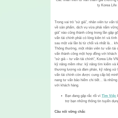
ty Korea Life
Trong vai trò “sứ giả”, nhân viên tư vấn t
về sản phẩm, dịch vụ vừa phải nắm vững
giả” nào cũng thành công trong lần gặp gỡ
vấn tài chính phải có lòng kiên trì và tín
sau một vài lần bị từ chối và nhất là… kh
Thông thường, một nhân viên tư vấn tài c
vấn thành công một hợp đồng với khách 
“sứ giả – tư vấn tài chính”, Korea Life 
kỹ năng mềm như: kỹ năng tìm kiếm và k
thương lượng và đàm phán, kỹ năng xử l
vấn tài chính còn được cung cấp bộ min
nang tư vấn bảo hiểm chi tiết… là những 
với khách hàng.
Bạn đang gặp rắc rối vì
Tìm Việc
trợ bạn những thông tin tuyển dụn
Cầu nối vững chắc