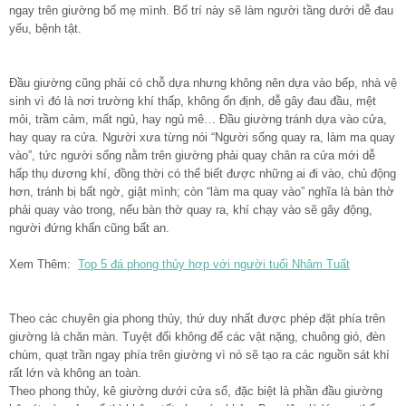
ngay trên giường bố mẹ mình. Bố trí này sẽ làm người tầng dưới dễ đau
yếu, bệnh tật.
Đầu giường cũng phải có chỗ dựa nhưng không nên dựa vào bếp, nhà vệ
sinh vì đó là nơi trường khí thấp, không ổn định, dễ gây đau đầu, mệt
mỏi, trầm cảm, mất ngủ, hay ngủ mê… Đầu giường tránh dựa vào cửa,
hay quay ra cửa. Người xưa từng nói “Người sống quay ra, làm ma quay
vào”, tức người sống nằm trên giường phải quay chân ra cửa mới dễ
hấp thụ dương khí, đồng thời có thể biết được những ai đi vào, chủ động
hơn, tránh bị bất ngờ, giật mình; còn “làm ma quay vào” nghĩa là bàn thờ
phải quay vào trong, nếu bàn thờ quay ra, khí chạy vào sẽ gây động,
người đứng khấn cũng bất an.
Xem Thêm:
Top 5 đá phong thủy hợp với người tuổi Nhâm Tuất
Theo các chuyên gia phong thủy, thứ duy nhất được phép đặt phía trên
giường là chăn màn. Tuyệt đối không để các vật nặng, chuông gió, đèn
chùm, quạt trần ngay phía trên giường vì nó sẽ tạo ra các nguồn sát khí
rất lớn và không an toàn.
Theo phong thủy, kê giường dưới cửa sổ, đặc biệt là phần đầu giường