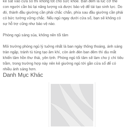
kê sát vào cửa sổ thì không tốt cho sức khỏe. Ban đêm là lúc cơ thể
con người cần bù lại năng lượng và được bảo vệ để tái tạo sinh lực. Do
đó, thành đầu giường cần phải chắc chắn, phía sau đầu giường cần phải
có bức tường vững chắc. Nếu ngủ ngay dưới cửa sổ, bạn sẽ không có
sự hỗ trợ cũng như bảo vệ nào.
Phòng ngủ sáng sủa, không nên tối tăm
Môi trường phòng ngủ lý tuởng nhất là ban ngày thông thoáng, ánh sáng
tràn ngập, tránh tù túng tạo âm khí, còn ánh đèn ban đêm thì dịu mắt
khiến tâm hồn thư thái, yên tịnh. Phòng ngủ tối tăm sẽ làm cho ý chí tiêu
trầm, trong trường hợp này nên kê giường ngủ tới gần cửa sổ để có
nhiều ánh sáng hơn.
Danh Mục Khác