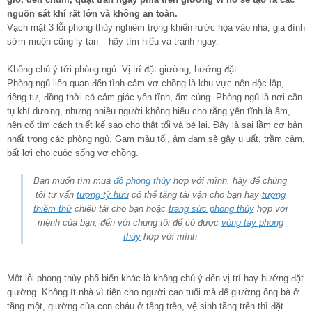
nguồn sát khí rất lớn và không an toàn.
Vạch mặt 3 lỗi phong thủy nghiêm trọng khiến rước họa vào nhà, gia đình
sớm muộn cũng ly tán – hãy tìm hiểu và tránh ngay.
Không chú ý tới phòng ngủ: Vị trí đặt giường, hướng đặt
Phòng ngủ liên quan đến tình cảm vợ chồng là khu vực nên độc lập,
riêng tư, đồng thời có cảm giác yên tĩnh, ấm cúng. Phòng ngủ là nơi cần
tụ khí dương, nhưng nhiều người không hiểu cho rằng yên tĩnh là âm,
nên cố tìm cách thiết kế sao cho thật tối và bé lại. Đây là sai lầm cơ bản
nhất trong các phòng ngủ. Gam màu tối, ảm đạm sẽ gây u uất, trầm cảm,
bất lợi cho cuộc sống vợ chồng.
Bạn muốn tìm mua
đồ phong thủy
hợp với mình, hãy để chúng
tôi tư vấn
tượng tỳ hưu
có thể tăng tài vận cho bạn hay
tượng
thiềm thừ
chiêu tài cho bạn hoặc
trang sức phong thủy
hợp với
mệnh của bạn, đến với chung tôi để có được
vòng tay phong
thủy
hợp với mình
Một lỗi phong thủy phổ biến khác là không chú ý đến vị trí hay hướng đặt
giường. Không ít nhà vì tiện cho người cao tuổi mà để giường ông bà ở
tầng một, giường của con cháu ở tầng trên, vệ sinh tầng trên thì đặt