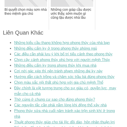
Bí quyết chọn màu sơn nhà
Những con giáp cầu được
theo mệnh gia chủ
ước thấy, sớm muộn gì
cũng tậu được nhà lầu
Liên Quan Khác
Những kiểu cầu thang không hợp phong thủy của nhà bạn
Những điều cấm kỵ ở trong phong thủy phòng ngủ
Các điều cần phải lưu ý khi bố trí tiểu cảnh theo phong thủy
Chọn cây cảnh phong thủy phù hợp với người mệnh Thủy
Những điều cấm kỵ trong phong thủy khi mua nhà
Cơi nới gác xép thì nên tránh phạm những đại kỵ này
Hướng dẫn cách trồng và chăm sóc trầu bà đúng phong thủy
Chọn màu sắc nội thất phù hợp với gia chủ mệnh Thổ
Đây chính là vật tượng trưng cho sự giàu có, quyền lực, may
mắn cho cả nhà
Thờ cúng ở chung cư sao cho đúng phong thủy?
Các nguyên tắc cần phải nằm lòng khi động thổ xây nhà
Phong thủy sửa nhà cuối năm tránh xáo trộn sinh khí ở trong
nhà
Thuật phong thủy giúp cho tài lộc dồi dào, hôn nhân thuận lợi