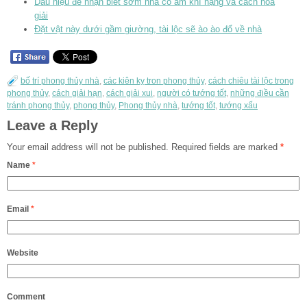
Dấu hiệu để nhận biết sớm nhà có âm khí nặng và cách hóa
giải
Đặt vật này dưới gầm giường, tài lộc sẽ ào ào đổ về nhà
bố trí phong thủy nhà
,
các kiên kỵ tron phong thủy
,
cách chiêu tài lộc trong
phong thủy
,
cách giải hạn
,
cách giải xui
,
người có tướng tốt
,
những điều cần
tránh phong thủy
,
phong thủy
,
Phong thủy nhà
,
tướng tốt
,
tướng xấu
Leave a Reply
Your email address will not be published.
Required fields are marked
*
Name
*
Email
*
Website
Comment