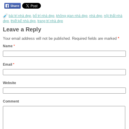
bài trí nhà đẹp
,
bố trí nhà đẹp
,
không gian nhà đẹp
,
nhà đẹp
,
nội thất nhà
đẹp
,
thiết kế nhà đẹp
,
trang trí nhà đẹp
Leave a Reply
Your email address will not be published.
Required fields are marked
*
Name
*
Email
*
Website
Comment