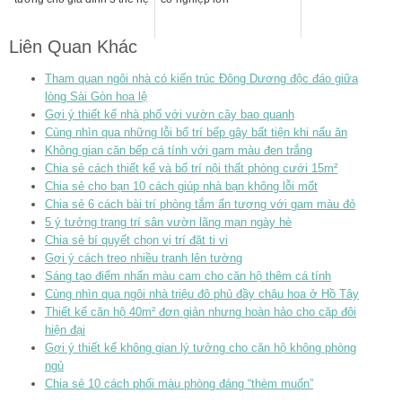
Liên Quan Khác
Tham quan ngôi nhà có kiến trúc Đông Dương độc đáo giữa
lòng Sài Gòn hoa lệ
Gợi ý thiết kế nhà phố với vườn cây bao quanh
Cùng nhìn qua những lỗi bố trí bếp gây bất tiện khi nấu ăn
Không gian căn bếp cá tính với gam màu đen trắng
Chia sẻ cách thiết kế và bố trí nội thất phòng cưới 15m²
Chia sẻ cho bạn 10 cách giúp nhà bạn không lỗi mốt
Chia sẻ 6 cách bài trí phòng tắm ấn tượng với gam màu đỏ
5 ý tưởng trang trí sân vườn lãng mạn ngày hè
Chia sẻ bí quyết chọn vị trí đặt ti vi
Gợi ý cách treo nhiều tranh lên tường
Sáng tạo điểm nhấn màu cam cho căn hộ thêm cá tính
Cùng nhìn qua ngôi nhà triệu đô phủ đầy chậu hoa ở Hồ Tây
Thiết kế căn hộ 40m² đơn giản nhưng hoàn hảo cho cặp đôi
hiện đại
Gợi ý thiết kế không gian lý tưởng cho căn hộ không phòng
ngủ
Chia sẻ 10 cách phối màu phòng đáng “thèm muốn”