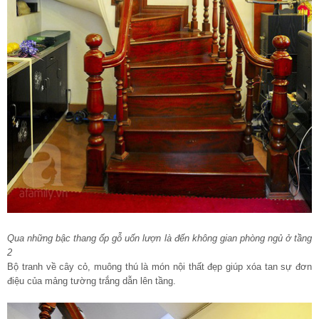
Qua những bậc thang ốp gỗ uốn lượn là đến không gian phòng ngủ ở tầng
2
Bộ tranh về cây cỏ, muông thú là món nội thất đẹp giúp xóa tan sự đơn
điệu của mảng tường trắng dẫn lên tầng.