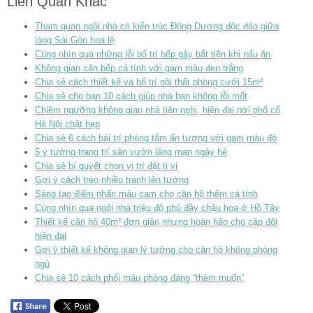
Liên Quan Khác
Tham quan ngôi nhà có kiến trúc Đông Dương độc đáo giữa
lòng Sài Gòn hoa lệ
Cùng nhìn qua những lỗi bố trí bếp gây bất tiện khi nấu ăn
Không gian căn bếp cá tính với gam màu đen trắng
Chia sẻ cách thiết kế và bố trí nội thất phòng cưới 15m²
Chia sẻ cho bạn 10 cách giúp nhà bạn không lỗi mốt
Chiêm ngưỡng không gian nhà tiện nghi, hiện đại nơi phố cổ
Hà Nội chật hẹp
Chia sẻ 6 cách bài trí phòng tắm ấn tượng với gam màu đỏ
5 ý tưởng trang trí sân vườn lãng mạn ngày hè
Chia sẻ bí quyết chọn vị trí đặt ti vi
Gợi ý cách treo nhiều tranh lên tường
Sáng tạo điểm nhấn màu cam cho căn hộ thêm cá tính
Cùng nhìn qua ngôi nhà triệu đô phủ đầy chậu hoa ở Hồ Tây
Thiết kế căn hộ 40m² đơn giản nhưng hoàn hảo cho cặp đôi
hiện đại
Gợi ý thiết kế không gian lý tưởng cho căn hộ không phòng
ngủ
Chia sẻ 10 cách phối màu phòng đáng “thèm muốn”