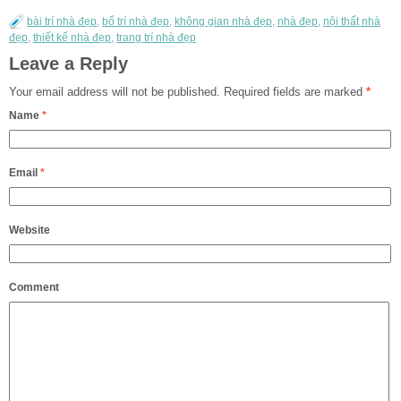
bài trí nhà đẹp
,
bố trí nhà đẹp
,
không gian nhà đẹp
,
nhà đẹp
,
nội thất nhà
đẹp
,
thiết kế nhà đẹp
,
trang trí nhà đẹp
Leave a Reply
Your email address will not be published.
Required fields are marked
*
Name
*
Email
*
Website
Comment