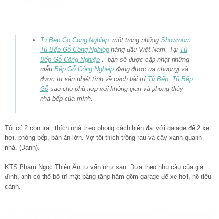
Tu Bep Go Cong Nghiep
, một trong những
Showroom
Tủ Bếp Gỗ Công Nghiệp
hàng đầu Việt Nam. Tại
Tủ
Bếp Gỗ Công Nghiệp
, bạn sẽ được cập nhật những
mẫu
Bếp Gỗ Công Nghiệp
đang được ưa chuongj và
được tư vấn nhiệt tình về cách bài trí
Tủ Bếp
,
Tủ Bếp
Gỗ
sao cho phù hơp với không gian và phong thủy
nhà bếp của mình.
Tôi có 2 con trai, thích nhà theo phong cách hiện đại với garage để 2 xe
hơi, phòng bếp, bàn ăn lớn. Vợ tôi thích trồng rau và cây xanh quanh
nhà. (Danh).
KTS Phạm Ngọc Thiên Ân tư vấn như sau: Dựa theo nhu cầu của gia
đình, anh có thể bố trí mặt bằng tầng hầm gồm garage để xe hơi, hồ tiểu
cảnh.