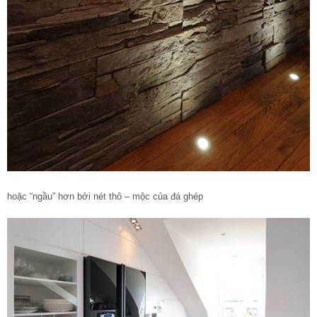
hoặc “ngầu” hơn bởi nét thô – mộc của đá ghép