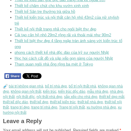
Thiết kế chăm chút cho khu vườn xinh xinh
Thiết kế Sân tre thưởng trà giữa hồ
Thiết kế kiến trúc và nội thất căn hộ nhỏ 43m2 của nữ stylish
trẻ
Thiết kế nội thất trang nhã cho ngôi biệt thự đẹp
Cải tạo căn hộ nhỏ 29m2 rộng rãi và thoải mái như 90m2
Thiết kế biệt thự đẹp 4 tầng ngập tràn ánh sáng với kiến trúc tổ
ong
phong cách thiết kế nhà độc đáo của kỹ sư người Nhật
Học hoi cách cất đồ và sặp xếp gọn gàng của người Nhật
Tham quan ngôi nhà ống rộng ba mét ở Tokyo
bài trí không gian nhà
,
bố trí nhà đẹp
,
bố trí nội thất nhà
,
không gian nhà
đẹp
,
không gian nội thất
,
kiến trúc
,
kiến trúc độc đáo
,
mẫu nhà đẹp
,
nhà đẹp
,
nội thất
,
nội thất độc
,
nội thất nhà đẹp
,
sắp xếp cho nhà đẹp
,
thiết kế dẹp mắt
,
thiết kế dộc đáo
,
thiết kế đẹp
,
thiết kế kiến trúc
,
thiết kế nhà đẹp
,
thiết kế nội
thất
,
trang trí đẹp
,
trang trí nhà đẹp
,
Trang trí nội thất
,
xu hướng nhà đẹp
,
xu
hướng nội thất
Leave a Reply
Your email address will not be published.
Required fields are marked
*