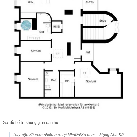
Sơ đồ bố trí không gian căn hộ
Truy cập để xem nhiều hơn tại NhaDatSo.com – Mạng Nhà Đất