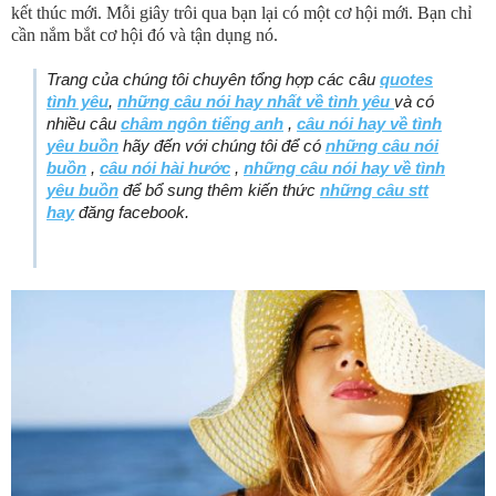
kết thúc mới. Mỗi giây trôi qua bạn lại có một cơ hội mới. Bạn chỉ
cần nắm bắt cơ hội đó và tận dụng nó.
Trang của chúng tôi chuyên tổng hợp các câu
quotes
tình yêu
,
những câu nói hay nhất về tình yêu
và có
nhiều câu
châm ngôn tiếng anh
,
câu nói hay về tình
yêu buồn
hãy đến với chúng tôi để có
những câu nói
buồn
,
câu nói hài hước
,
những câu nói hay về tình
yêu buồn
để bổ sung thêm kiến thức
những câu stt
hay
đăng facebook.