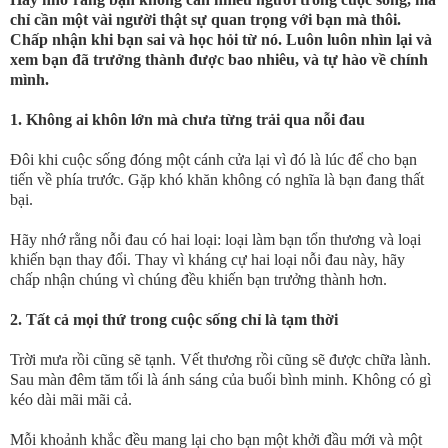
chỉ cần một vài người thật sự quan trọng với bạn mà thôi.
Chấp nhận khi bạn sai và học hỏi từ nó. Luôn luôn nhìn lại và
xem bạn đã trưởng thành được bao nhiêu, và tự hào về chính
mình.
1. Không ai khôn lớn mà chưa từng trải qua nỗi đau
Đôi khi cuộc sống đóng một cánh cửa lại vì đó là lúc để cho bạn
tiến về phía trước. Gặp khó khăn không có nghĩa là bạn đang thất
bại.
Hãy nhớ rằng nỗi đau có hai loại: loại làm bạn tổn thương và loại
khiến bạn thay đổi. Thay vì kháng cự hai loại nỗi đau này, hãy
chấp nhận chúng vì chúng đều khiến bạn trưởng thành hơn.
2. Tất cả mọi thứ trong cuộc sống chỉ là tạm thời
Trời mưa rồi cũng sẽ tạnh. Vết thương rồi cũng sẽ được chữa lành.
Sau màn đêm tăm tối là ánh sáng của buổi bình minh. Không có gì
kéo dài mãi mãi cả.
Mỗi khoảnh khắc đều mang lại cho bạn một khởi đầu mới và một