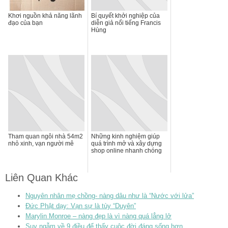
Khơi nguồn khả năng lãnh
Bí quyết khởi nghiệp của
đạo của bạn
diễn giả nổi tiếng Francis
Hùng
Tham quan ngôi nhà 54m2
Những kinh nghiệm giúp
nhỏ xinh, vạn người mê
quá trình mở và xây dựng
shop online nhanh chóng
Liên Quan Khác
Nguyên nhân mẹ chồng- nàng dâu như là “Nước với lửa”
Đức Phật dạy: Vạn sự là tùy “Duyên”
Marylin Monroe – nàng đẹp là vì nàng quá lẳng lở
Suy ngẫm về 9 điều để thấy cuộc đời đáng sống hơn