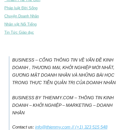
Pháp luật Đời Sống
Chuyện Doanh Nhân
Nhân vật Nổi Tiếng
Tin Tức Giáo dục
BUSINESS – CỔNG THÔNG TIN VỀ VẤN ĐỀ KINH
DOANH , THƯƠNG MẠI, KHỞI NGHIỆP MỚI NHẤT,
GƯƠNG MẶT DOANH NHÂN VÀ NHỮNG BÀI HỌC
TRONG THỰC TIỄN QUẢN TRỊ CỦA DOANH NHÂN
BUSINESS BY THIENMY.COM – THÔNG TIN KINH
DOANH – KHỞI NGHIỆP – MARKETING – DOANH
NHÂN
Contact us:
info@thienmy.com
// (+1) 323 515 548