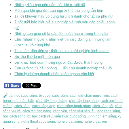
Những điều bạn nên nắm bắt khi ở tuổi 40
Món quà khi qua đời của người thủ thư sống tằn tiện
17 lời khuyên hay vô cùng hữu ích dành cho tất cả phụ nữ
7 nốt ruồi báo hiệu về sự nghiệp và tình yêu gặp nhiều sóng
gió
Những con giáp sẽ là cặp đôi hoàn hảo ở trong tình yêu
Chữ “nhân” (người), nhìn viết thì cực đơn giản nhưng làm
được lại vô cùng khó.
7 sai lầm dẫn đến sự thất bại khi khởi nghiệp kinh doanh
Sự tha thứ là một món quà
Sự khác biệt của những người đạt được thành công
Con đường từ hầu phòng… đến chủ doanh nghiệp triệu đô
Chân lý những doanh nhân khôn ngoan cần biết
bài học cuộc sống
,
bí quyết cuộc sống
,
cách giữ chân người yêu
,
cách
hoàn thiện bản thân
,
cách lấy lòng chàng
,
cách lấy lòng nàng
,
cách quyến rũ
chàng
,
cách sống
,
cách sống đẹp
,
cách sống hạnh phúc
,
cách sống tốt
,
cách
sống vui vẻ
,
cách tán tỉnh nàng
,
cách yêu
,
cách yêu bền lâu
,
học cach sống
,
học cách sống tốt
,
học cách yêu
,
kiến thức cuộc sống
,
Kinh nghiệm sống
,
kỹ
năng sống
,
nghệ thuật cuộc sống
,
nghệ thuật sống
,
nghệ thuật yêu