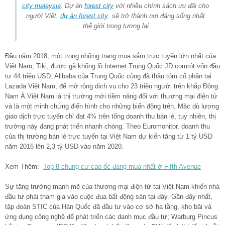
city malaysia
. Dự án
forest city
với nhiều chính sách ưu đãi cho
người Việt,
dự án forest city
sẽ trở thành nơi đáng sống nhất
thế giới trong tương lai
Đầu năm 2018, một trong những trang mua sắm trực tuyến lớn nhất của
Việt Nam, Tiki, được gã khổng lồ Internet Trung Quốc JD.comrót vốn đầu
tư 44 triệu USD. Alibaba của Trung Quốc cũng đã thâu tóm cổ phần tại
Lazada Việt Nam, để mở rộng dịch vụ cho 23 triệu người trên khắp Đông
Nam Á.Việt Nam là thị trường mới tiềm năng đối với thương mại điện tử
và là một minh chứng điển hình cho những biến động trên. Mặc dù lượng
giao dịch trực tuyến chỉ đạt 4% trên tổng doanh thu bán lẻ, tuy nhiên, thị
trường này đang phát triển nhanh chóng. Theo Euromonitor, doanh thu
của thị trường bán lẻ trực tuyến tại Việt Nam dự kiến tăng từ 1 tỷ USD
năm 2016 lên 2,3 tỷ USD vào năm 2020.
Xem Thêm:
Top 8 chung cư cao ốc đang mua nhất ở Fifth Avenue
Sự tăng trưởng mạnh mẽ của thương mại điện tử tại Việt Nam khiến nhà
đầu tư phải tham gia vào cuộc đua bất động sản tại đây. Gần đây nhất,
tập đoàn STIC của Hàn Quốc đã đầu tư vào cơ sở hạ tầng, kho bãi và
ứng dụng công nghệ để phát triển các danh mục đầu tư; Warburg Pincus