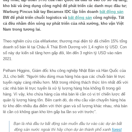
kho bãi và ứng dụng công nghệ để phát triển các danh mục đầu tư;
Warburg Pincus bắt tay Becamex IDC lập liên doanh
bất động sản
BW để phát triển chuỗi logistics và
bất động sản
công nghiệp. Tất
cả đều nhằm đón sóng sự phát triển của nhà xưởng, kho vận Việt
Nam trong tương lai.
Theo nghiên cứu của eMarketer, thương mại điện tử đã chiếm 15% tổng
doanh số bán lẻ tại Châu Á Thái Bình Dương với 1,4 nghìn tỷ USD. Con
số này dự kiến sẽ tăng hơn gấp đôi, lên đến 3 nghìn tỷ USD vào năm
2021.
Pelham Higgins, Giám đốc khu công nghiệp Nhật Bản và Hàn Quốc của
JLL cho biết: “Người tiêu dùng mua hàng hóa qua các chuỗi bán lẻ trực
tuyến ngày càng nhiều hơn. Một trong những thách thức lớn nhất đối với
các nhà bán lẻ trực tuyến là xử lý lượng hàng hóa khổng lồ trong giỏ
hàng. Vì vậy, kho chứa hàng của nhà bán lẻ cần có vị trí chiến lược để
quản lý lượng hàng tồn. Bên cạnh đó, do nhu cầu vận chuyển hàng hóa
từ kho đến nhiều địa điểm với thời gian và số lượng khác nhau, nhà bán
lẻ cần có không gian kho lớn gấp ba lần so với trước”.
Bạn là nhà đầu tư bất động sản muốn đầu tư vào các dự án bất
động sản nước ngoài thì hãy chọn dự án thành phố xanh
forest