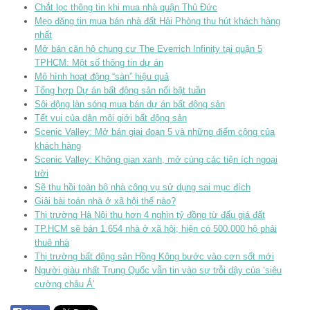
Chắt lọc thông tin khi mua nhà quận Thủ Đức
Mẹo đăng tin mua bán nhà đất Hải Phòng thu hút khách hàng
nhất
Mở bán căn hộ chung cư The Everrich Infinity tại quận 5
TPHCM: Một số thông tin dự án
Mô hình hoạt động “sàn” hiệu quả
Tổng hợp Dự án bất động sản nổi bật tuần
Sôi động làn sóng mua bán dự án bất động sản
Tết vui của dân môi giới bất động sản
Scenic Valley: Mở bán giai đoạn 5 và những điểm cộng của
khách hàng
Scenic Valley: Không gian xanh, mở cùng các tiện ích ngoại
trời
Sẽ thu hồi toàn bộ nhà công vụ sử dụng sai mục đích
Giải bài toán nhà ở xã hội thế nào?
Thị trường Hà Nội thu hơn 4 nghìn tỷ đồng từ đấu giá đất
TP.HCM sẽ bán 1.654 nhà ở xã hội; hiện có 500.000 hộ phải
thuê nhà
Thị trường bất động sản Hồng Kông bước vào cơn sốt mới
Người giàu nhất Trung Quốc vẫn tin vào sự trỗi dậy của ‘siêu
cường châu Á’