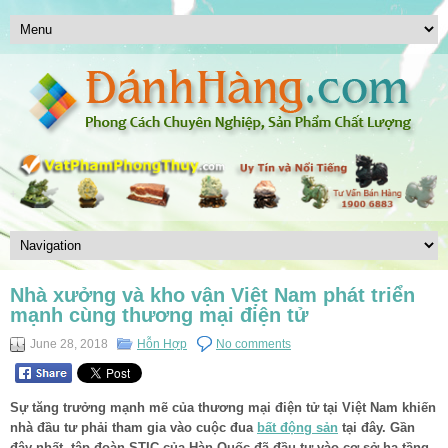
Nhà xưởng và kho vận Việt Nam phát triển
mạnh cùng thương mại điện tử
June 28, 2018
Hỗn Hợp
No comments
Sự tăng trưởng mạnh mẽ của thương mại điện tử tại Việt Nam khiến
nhà đầu tư phải tham gia vào cuộc đua
bất động sản
tại đây. Gần
đây nhất, tập đoàn STIC của Hàn Quốc đã đầu tư vào cơ sở hạ tầng,