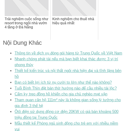
Trải nghiệm cuộc sống như
Kinh nghiệm cho thuê nhà
resort trong ngôi nhà vườn
hiệu quả nhất
4 tầng ở Đà Nẵng
Nội Dung Khác
Thông tin về dịch vụ đóng gói hàng từ Trung Quốc về Việt Nam
Nhanh chóng phát tài nếu mà bạn biết khai thác được 3 vị trí
phong thủy
Thiết kế kiến trúc và nội thất ngôi nhà hiện đại và tĩnh lặng bên
hồ
Bạn có biết lợi ích từ nụ cười to lớn như thế nào không?
Tuổi Bính Thìn đặt bàn thờ hướng nào để cầu nhiều tài lộc?
Cấm kỵ treo đồng hồ khiến cho gia chủ nghèo mạt vận
Tham quan căn hộ 111m² này là không gian sống lý tưởng cho
gia đình 3 thế hệ
Ôtô điện sử dụng động cơ điện 20KW có giá bán khoảng 500
triệu đồng tại Trung Quốc
Mẫu thiết kế Phòng ngủ sinh động cho trẻ em với nhiều niềm
vui