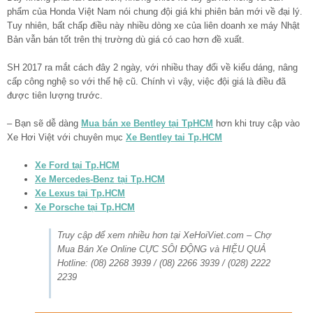
phẩm của Honda Việt Nam nói chung đội giá khi phiên bản mới về đại lý.
Tuy nhiên, bất chấp điều này nhiều dòng xe của liên doanh xe máy Nhật
Bản vẫn bán tốt trên thị trường dù giá có cao hơn đề xuất.
SH 2017 ra mắt cách đây 2 ngày, với nhiều thay đổi về kiểu dáng, nâng
cấp công nghệ so với thế hệ cũ. Chính vì vậy, việc đội giá là điều đã
được tiên lượng trước.
– Bạn sẽ dễ dàng
Mua bán xe Bentley tại TpHCM
hơn khi truy cập vào
Xe Hơi Việt với chuyên mục
Xe Bentley tai Tp.HCM
Xe Ford tại Tp.HCM
Xe Mercedes-Benz tại Tp.HCM
Xe Lexus tại Tp.HCM
Xe Porsche tại Tp.HCM
Truy cập để xem nhiều hơn tại XeHoiViet.com – Chợ
Mua Bán Xe Online CỰC SÔI ĐỘNG và HIỆU QUẢ
Hotline: (08) 2268 3939 / (08) 2266 3939 / (028) 2222
2239