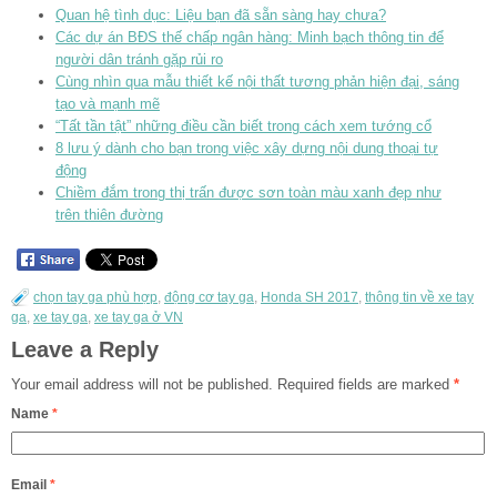
Quan hệ tình dục: Liệu bạn đã sẵn sàng hay chưa?
Các dự án BĐS thế chấp ngân hàng: Minh bạch thông tin để
người dân tránh gặp rủi ro
Cùng nhìn qua mẫu thiết kế nội thất tương phản hiện đại, sáng
tạo và mạnh mẽ
“Tất tần tật” những điều cần biết trong cách xem tướng cổ
8 lưu ý dành cho bạn trong việc xây dựng nội dung thoại tự
động
Chiềm đắm trong thị trấn được sơn toàn màu xanh đẹp như
trên thiên đường
chọn tay ga phù hợp
,
động cơ tay ga
,
Honda SH 2017
,
thông tin về xe tay
ga
,
xe tay ga
,
xe tay ga ở VN
Leave a Reply
Your email address will not be published.
Required fields are marked
*
Name
*
Email
*