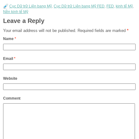
Cục Dữ trữ Liên bang Mỹ
,
Cục Dữ trữ Liên bang Mỹ FED
,
FED
,
kinh tế Mỹ
,
Nền kinh tế Mỹ
Leave a Reply
Your email address will not be published.
Required fields are marked
*
Name
*
Email
*
Website
Comment