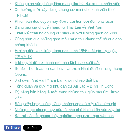
Không gian văn phòng lãng mạng thu hút được mọi nhân viên
Xu hướng mới xây dựng chung cư mini cho sinh viên thuê
TPHCM
Phiên bản độc quyền này được cải tiến với đèn pha laser
Bảng báo giá chuyển hàng từ Thái Lan về Việt Nam
Thiết kế ccăn hộ chung cư hiện đại với tường gạch cổ kính
Cùng nhìn qua những gam màu mùa thu không thể bỏ qua cho
phòng khách
Hướng dẫn xem trùng tang nam sinh 1956 mất giờ Tý ngày
22/7/2018
5 bí quyết để trở thành một nhà lãnh đạo xuất sắc
Bộ đôi The Beast ra sân bay Tân Sơn Nhất để đón Tổng thống
Obama
3 chuyện “vặt vãnh” làm bạn khởi nghiệp thất bại
Tổng quan và quy mô khu dân cư An Lạc – Bình Trị Đông
Kỹ năng bán hàng là một trong những thứ giúp bạn tìm được
việc
Bảng xếp hạng những Cung hoàng đạo có biệt tài chém gió
Những mẹo phong thủy cầu tài nho nhỏ khiến tiền vào đầy túi
Bật mí các lỗi phong thủy nghiêm trọng rước họa vào nhà