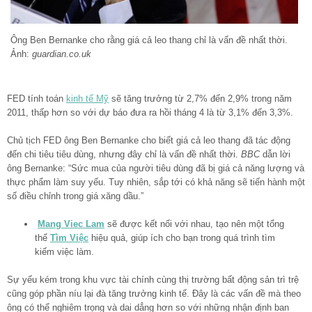
Ông Ben Bernanke cho rằng giá cả leo thang chỉ là vấn đề nhất thời.
Ảnh:
guardian.co.uk
FED tính toán
kinh tế Mỹ
sẽ tăng trưởng từ 2,7% đến 2,9% trong năm
2011, thấp hơn so với dự báo đưa ra hồi tháng 4 là từ 3,1% đến 3,3%.
Chủ tịch FED ông Ben Bernanke cho biết giá cả leo thang đã tác động
đến chi tiêu tiêu dùng, nhưng đây chỉ là vấn đề nhất thời.
BBC
dẫn lời
ông Bernanke: “Sức mua của người tiêu dùng đã bị giá cả năng lượng và
thực phẩm làm suy yếu. Tuy nhiên, sắp tới có khả năng sẽ tiến hành một
số điều chỉnh trong giá xăng dầu.”
Mang Viec Lam
sẽ được kết nối với nhau, tạo nên một tổng
thể
Tìm Việc
hiệu quả, giúp ích cho bạn trong quá trình tìm
kiếm việc làm.
Sự yếu kém trong khu vực tài chính cùng thị trường bất động sản trì trệ
cũng góp phần níu lại đà tăng trưởng kinh tế. Đây là các vấn đề mà theo
ông có thể nghiêm trọng và dai dẳng hơn so với những nhận định ban