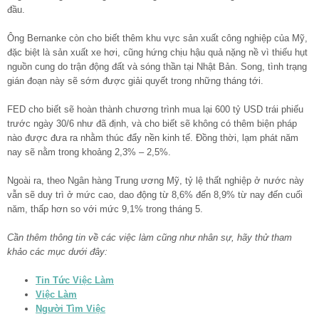
đầu.
Ông Bernanke còn cho biết thêm khu vực sản xuất công nghiệp của Mỹ,
đặc biệt là sản xuất xe hơi, cũng hứng chịu hậu quả nặng nề vì thiếu hụt
nguồn cung do trận động đất và sóng thần tại Nhật Bản. Song, tình trạng
gián đoạn này sẽ sớm được giải quyết trong những tháng tới.
FED cho biết sẽ hoàn thành chương trình mua lại 600 tỷ USD trái phiếu
trước ngày 30/6 như đã định, và cho biết sẽ không có thêm biện pháp
nào được đưa ra nhằm thúc đẩy nền kinh tế. Đồng thời, lạm phát năm
nay sẽ nằm trong khoảng 2,3% – 2,5%.
Ngoài ra, theo Ngân hàng Trung ương Mỹ, tỷ lệ thất nghiệp ở nước này
vẫn sẽ duy trì ở mức cao, dao động từ 8,6% đến 8,9% từ nay đến cuối
năm, thấp hơn so với mức 9,1% trong tháng 5.
Cần thêm thông tin về các việc làm cũng như nhân sự, hãy thử tham
khảo các mục dưới đây:
Tin Tức Việc Làm
Việc Làm
Người Tìm Việc