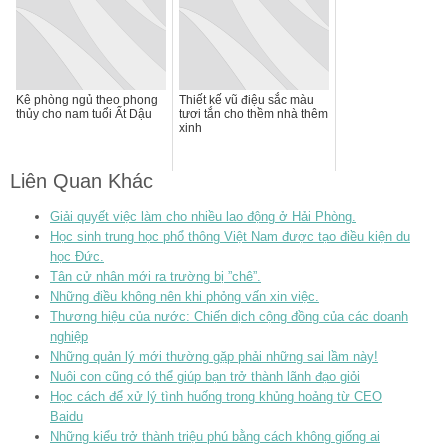
Kê phòng ngủ theo phong
Thiết kế vũ điệu sắc màu
thủy cho nam tuổi Ất Dậu
tươi tắn cho thềm nhà thêm
xinh
Liên Quan Khác
Giải quyết việc làm cho nhiều lao động ở Hải Phòng.
Học sinh trung học phổ thông Việt Nam được tạo điều kiện du
học Đức.
Tân cử nhân mới ra trường bị ”chê”.
Những điều không nên khi phỏng vấn xin việc.
Thương hiệu của nước: Chiến dịch cộng đồng của các doanh
nghiệp
Những quản lý mới thường gặp phải những sai lầm này!
Nuôi con cũng có thể giúp bạn trở thành lãnh đạo giỏi
Học cách để xử lý tình huống trong khủng hoảng từ CEO
Baidu
Những kiểu trở thành triệu phú bằng cách không giống ai