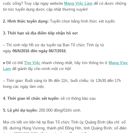
cuộc sống? Truy cập ngay website
Mạng Việc Làm
để có được những
tin tức tuyển dụng được cập nhật thường xuyên!
2. Hình thức tuyển dụng:
Tuyển chọn bằng hình thức xét tuyển.
3. Thời hạn và địa điểm tiếp nhận hồ sơ:
– Thí sinh nộp Hồ sơ dự tuyển tại Ban Tổ chức Tỉnh ủy từ
ngày
06/6/2016 đến ngày 06/7/2016
;
♠ Để có thể
Tìm Việc
nhanh chóng nhất, hãy tìm thông tin ở
Mang Viec
Lam
để giành lấy cho mình một cơ hội!
– Thời gian: Buổi sáng từ 8h đến 11h;; buổi chiều: từ 13h30 đến 17h
trong các ngày làm việc.
4. Thời gian tổ chức xét tuyển:
sẽ có thông báo sau
5. Lệ phí dự tuyển:
200.000 đồng/01thí sinh.
Mọi chi tiết xin liên hệ tại Ban Tổ chức Tỉnh ủy Quảng Bình (địa chỉ: số
09, đường Hùng Vương, thành phố Đồng Hới, tỉnh Quảng Bình; số điện