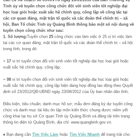
Tỉnh ủy về tuyển chọn công chức đối với sinh viên tốt nghiệp đại
học loại giỏi hoặc xuất sắc hệ chính quy, công lập về công tác tại
các cơ quan đảng, mặt trận tổ quốc và các đoàn thể chính trị – xã
hội, Ban Tổ chức Tỉnh ủy Quảng Bình thông báo một số nội dung về
tuyển chọn công chức như sau:
1. Số lượng:
Tuyển chọn
25
công chức vào làm việc ở 25 vị trí việc làm
tại các cơ quan đảng, mặt trận tổ quốc và các đoàn thể chính trị – xã hội
trong tỉnh, trong đó:
+
17
vị trí tuyển chọn đối với sinh viên tốt nghiệp đại học loại giỏi hoặc
xuất sắc hệ chính quy, công lập;
+
08
vị trí tuyển chọn đối với sinh viên tốt nghiệp đại học loại giỏi hoặc
xuất sắc hệ chính quy, công lập hiện đang hợp đồng lao động theo Quyết
định số 23/2012/QĐ-UBND ngày 23/08/2012 của Ủy ban nhân dân tỉnh;
Điều kiện, tiêu chuẩn; danh mục hồ sơ; mẫu đơn đăng ký dự tuyển công
chức và danh mục tài liệu ôn tập môn kiến thức chung được niêm yết
công khai tại trụ sở Cơ quan Tỉnh ủy Quảng Bình và đăng tải trên trang
thông tin điện tử Quảng Bình, địa chỉ: www.quangbinh.gov.vn.
♠ Bạn đang cần
Tìm Việc Làm
hoặc
Tìm Việc Nhanh
để trang trải cho