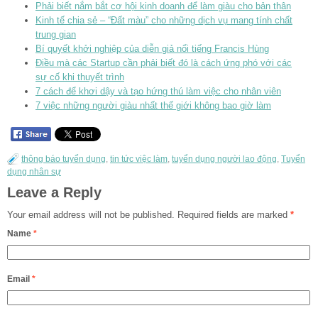
Phải biết nắm bắt cơ hội kinh doanh để làm giàu cho bản thân
Kinh tế chia sẻ – “Đất màu” cho những dịch vụ mang tính chất
trung gian
Bí quyết khởi nghiệp của diễn giả nổi tiếng Francis Hùng
Điều mà các Startup cần phải biết đó là cách ứng phó với các
sự cố khi thuyết trình
7 cách để khơi dậy và tạo hứng thú làm việc cho nhân viên
7 việc những người giàu nhất thế giới không bao giờ làm
thông báo tuyển dụng
,
tin tức việc làm
,
tuyển dụng người lao động
,
Tuyển
dụng nhân sự
Leave a Reply
Your email address will not be published.
Required fields are marked
*
Name
*
Email
*